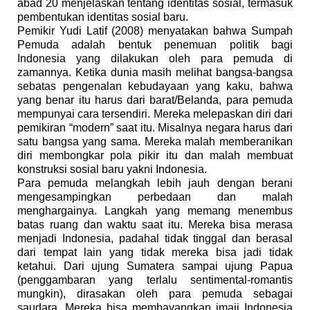
abad 20 menjelaskan tentang identitas sosial, termasuk
pembentukan identitas sosial baru.
Pemikir Yudi Latif (2008) menyatakan bahwa Sumpah
Pemuda adalah bentuk penemuan politik bagi
Indonesia yang dilakukan oleh para pemuda di
zamannya. Ketika dunia masih melihat bangsa-bangsa
sebatas pengenalan kebudayaan yang kaku, bahwa
yang benar itu harus dari barat/Belanda, para pemuda
mempunyai cara tersendiri. Mereka melepaskan diri dari
pemikiran “modern” saat itu. Misalnya negara harus dari
satu bangsa yang sama. Mereka malah memberanikan
diri membongkar pola pikir itu dan malah membuat
konstruksi sosial baru yakni Indonesia.
Para pemuda melangkah lebih jauh dengan berani
mengesampingkan perbedaan dan malah
menghargainya. Langkah yang memang menembus
batas ruang dan waktu saat itu. Mereka bisa merasa
menjadi Indonesia, padahal tidak tinggal dan berasal
dari tempat lain yang tidak mereka bisa jadi tidak
ketahui. Dari ujung Sumatera sampai ujung Papua
(penggambaran yang terlalu sentimental-romantis
mungkin), dirasakan oleh para pemuda sebagai
saudara. Mereka bisa membayangkan imaji Indonesia