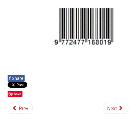
f
Share
Save
Prev
Next