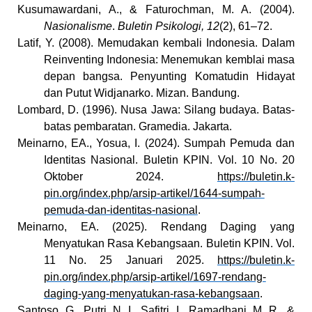
Kusumawardani, A., & Faturochman, M. A. (2004).
Nasionalisme
.
Buletin Psikologi, 12
(2), 61–72.
Latif, Y. (2008). Memudakan kembali Indonesia. Dalam
Reinventing Indonesia: Menemukan kemblai masa
depan bangsa. Penyunting Komatudin Hidayat
dan Putut Widjanarko. Mizan. Bandung.
Lombard, D. (1996). Nusa Jawa: Silang budaya. Batas-
batas pembaratan. Gramedia. Jakarta.
Meinarno, EA., Yosua, I. (2024). Sumpah Pemuda dan
Identitas Nasional. Buletin KPIN. Vol. 10 No. 20
Oktober 2024.
https://buletin.k-
pin.org/index.php/arsip-artikel/1644-sumpah-
pemuda-dan-identitas-nasional
.
Meinarno, EA. (2025). Rendang Daging yang
Menyatukan Rasa Kebangsaan. Buletin KPIN. Vol.
11 No. 25 Januari 2025.
https://buletin.k-
pin.org/index.php/arsip-artikel/1697-rendang-
daging-yang-menyatukan-rasa-kebangsaan
.
Santoso, G., Putri, N. I., Safitri, I., Ramadhani, M. R., &