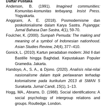
Daftar Pustaka
Anderson, B. (1991).
Imagined communities:
Komunitas-komunitas terbayang. Insist Press
.
Yogyakarta.
Anggraini, A. E. (2018). Posmodernisme dan
poskolonialisme dalam Karya Sastra.
Pujangga:
Jurnal Bahasa Dan Sastra
,
4
(1), 59-70.
Foulcher, K. (2000).
Sumpah Pemuda: The making and
meaning of a symbol of Indonesian nationhood
.
Asian Studies Review, 24
(4), 377–410.
Gonick, L. (2010). Kartun peradaban modern: Jilid II dari
Bastille hingga Baghdad. Kepustakaan Populer
Gramedia. Jakarta.
Handoyo, A., S. A., & Djono. (2020).
Analisis nilai-nilai
nasionalisme dalam topik perlawanan terhadap
kolonialisme pada kurikulum 2013 di SMAN 5
Surakarta
.
Jurnal Candi, 15
(1), 1–13.
Hogg, MA., Abrams, D. (1988). Social identifications: A
social psychology of intergroup relations and
groups. Routledge. London.