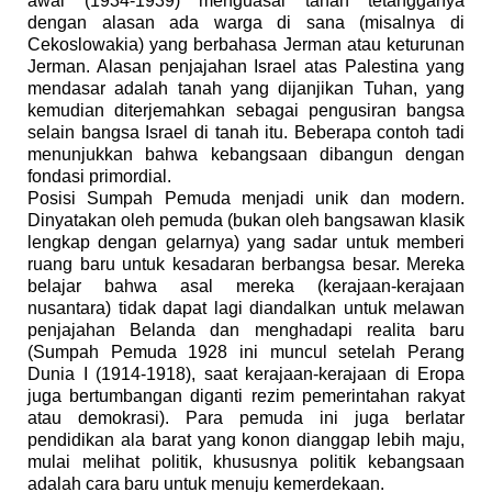
awal (1934-1939) menguasai tanah tetangganya
dengan alasan ada warga di sana (misalnya di
Cekoslowakia) yang berbahasa Jerman atau keturunan
Jerman. Alasan penjajahan Israel atas Palestina yang
mendasar adalah tanah yang dijanjikan Tuhan, yang
kemudian diterjemahkan sebagai pengusiran bangsa
selain bangsa Israel di tanah itu. Beberapa contoh tadi
menunjukkan bahwa kebangsaan dibangun dengan
fondasi primordial.
Posisi Sumpah Pemuda menjadi unik dan modern.
Dinyatakan oleh pemuda (bukan oleh bangsawan klasik
lengkap dengan gelarnya) yang sadar untuk memberi
ruang baru untuk kesadaran berbangsa besar. Mereka
belajar bahwa asal mereka (kerajaan-kerajaan
nusantara) tidak dapat lagi diandalkan untuk melawan
penjajahan Belanda dan menghadapi realita baru
(Sumpah Pemuda 1928 ini muncul setelah Perang
Dunia I (1914-1918), saat kerajaan-kerajaan di Eropa
juga bertumbangan diganti rezim pemerintahan rakyat
atau demokrasi). Para pemuda ini juga berlatar
pendidikan ala barat yang konon dianggap lebih maju,
mulai melihat politik, khususnya politik kebangsaan
adalah cara baru untuk menuju kemerdekaan.