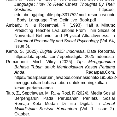
Language : How To Read Others’ Thoughts By Their
Gestures
. https://e-
edu.nbu.bg/pluginfile.php/331752/mod_resource/cont
_Body_Language_The_Definitive_Book.pdf
Ambady, N., & Rosenthal, R. (1993). Half a Minute:
Predicting Teacher Evaluations From Thin Slices of
Nonverbal Behavior and Physical Attractiveness. In
Journal of Personality and Social Psychology
(Vol. 64,
Issue 3).
Kemp, S. (2025).
Digital 2025: Indonesia
. Data Reportal.
https://datareportal.com/reports/digital-2025-indonesia
Romadhoni. Moch Vikry. (2025).
Tips Menggunakan
Bahasa Tubuh untuk Meningkatkan Kesan Pertama
Anda
. Radarpas.Com.
https://radarpasuruan.jawapos.com/nasional/219566224
menggunakan-bahasa-tubuh-untuk-meningkatkan-
kesan-pertama-anda
Taib, Z., Septriawan, M. R., & Rozi, F. (2024). Media Sosial
Berpengaruh Pada Perubahan Perilaku Sosial
Remaja Kota Medan Di Era Digital. In
Jurnal
Multidisiplin Sosisal Humaniora
(Vol. 1, Issue 2).
Oktober.