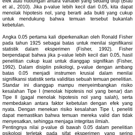
efek atau hubungan antara variabel yang sedang diuji (Biau
et al., 2010). Jika p-value lebih kecil dari 0.05, kita dapat
menolak hipotesis nol, yang berarti ada bukti yang cukup
untuk mendukung bahwa temuan tersebut bukanlah
kebetulan.
Angka 0.05 pertama kali diperkenalkan oleh Ronald Fisher
pada tahun 1925 sebagai batas untuk menilai signifikansi
statistik dalam eksperimen (Fisher, 1992). Fisher
berpendapat bahwa jika p-value lebih kecil dari 0.05, hasil
penelitian cukup kuat untuk dianggap signifikan (Fisher,
1992). Dalam disiplin psikologi, p-value dengan ambang
batas 0.05 menjadi instrumen krusial dalam menilai
signifikansi statistik serta validitas sebuah temuan penelitian.
Standar ini dianggap mampu menyeimbangkan risiko
kesalahan Tipe I (menolak hipotesis nol yang benar) dan
Tipe II (gagal menolak hipotesis nol yang salah), serta
membedakan antara faktor kebetulan dengan efek yang
nyata. Dengan menekan risiko kesalahan Tipe I, peneliti
dapat memastikan bahwa temuan mereka valid dan tidak
menyesatkan, sehingga menjaga integritas ilmiah.
Pentingnya nilai p-value di bawah 0.05 dalam penelitian
psikologi terletak pada sifat eksperimen yang sering