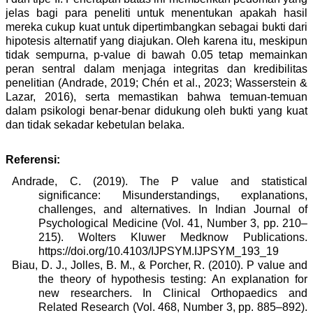
jelas bagi para peneliti untuk menentukan apakah hasil
mereka cukup kuat untuk dipertimbangkan sebagai bukti dari
hipotesis alternatif yang diajukan. Oleh karena itu, meskipun
tidak sempurna, p-value di bawah 0.05 tetap memainkan
peran sentral dalam menjaga integritas dan kredibilitas
penelitian (Andrade, 2019; Chén et al., 2023; Wasserstein &
Lazar, 2016), serta memastikan bahwa temuan-temuan
dalam psikologi benar-benar didukung oleh bukti yang kuat
dan tidak sekadar kebetulan belaka.
Referensi:
Andrade, C. (2019). The P value and statistical
significance: Misunderstandings, explanations,
challenges, and alternatives. In Indian Journal of
Psychological Medicine (Vol. 41, Number 3, pp. 210–
215). Wolters Kluwer Medknow Publications.
https://doi.org/10.4103/IJPSYM.IJPSYM_193_19
Biau, D. J., Jolles, B. M., & Porcher, R. (2010). P value and
the theory of hypothesis testing: An explanation for
new researchers. In Clinical Orthopaedics and
Related Research (Vol. 468, Number 3, pp. 885–892).