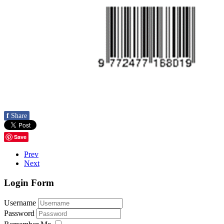
f
Share
Save
Prev
Next
Login Form
Username
Password