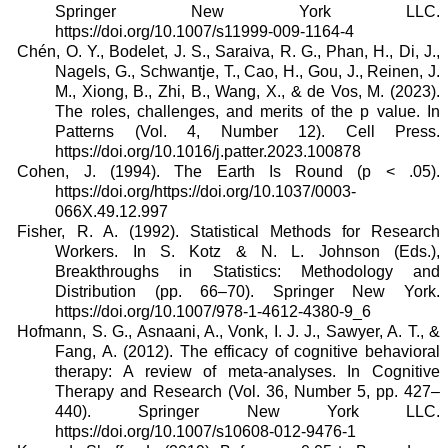
Springer New York LLC.
https://doi.org/10.1007/s11999-009-1164-4
Chén, O. Y., Bodelet, J. S., Saraiva, R. G., Phan, H., Di, J.,
Nagels, G., Schwantje, T., Cao, H., Gou, J., Reinen, J.
M., Xiong, B., Zhi, B., Wang, X., & de Vos, M. (2023).
The roles, challenges, and merits of the p value. In
Patterns (Vol. 4, Number 12). Cell Press.
https://doi.org/10.1016/j.patter.2023.100878
Cohen, J. (1994). The Earth Is Round (p < .05).
https://doi.org/https://doi.org/10.1037/0003-
066X.49.12.997
Fisher, R. A. (1992). Statistical Methods for Research
Workers. In S. Kotz & N. L. Johnson (Eds.),
Breakthroughs in Statistics: Methodology and
Distribution (pp. 66–70). Springer New York.
https://doi.org/10.1007/978-1-4612-4380-9_6
Hofmann, S. G., Asnaani, A., Vonk, I. J. J., Sawyer, A. T., &
Fang, A. (2012). The efficacy of cognitive behavioral
therapy: A review of meta-analyses. In Cognitive
Therapy and Research (Vol. 36, Number 5, pp. 427–
440). Springer New York LLC.
https://doi.org/10.1007/s10608-012-9476-1