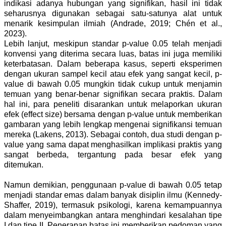
indikasi adanya hubungan yang signifikan, hasil ini tidak
seharusnya digunakan sebagai satu-satunya alat untuk
menarik kesimpulan ilmiah (Andrade, 2019; Chén et al.,
2023).
Lebih lanjut, meskipun standar p-value 0.05 telah menjadi
konvensi yang diterima secara luas, batas ini juga memiliki
keterbatasan. Dalam beberapa kasus, seperti eksperimen
dengan ukuran sampel kecil atau efek yang sangat kecil, p-
value di bawah 0.05 mungkin tidak cukup untuk menjamin
temuan yang benar-benar signifikan secara praktis. Dalam
hal ini, para peneliti disarankan untuk melaporkan ukuran
efek (effect size) bersama dengan p-value untuk memberikan
gambaran yang lebih lengkap mengenai signifikansi temuan
mereka (Lakens, 2013). Sebagai contoh, dua studi dengan p-
value yang sama dapat menghasilkan implikasi praktis yang
sangat berbeda, tergantung pada besar efek yang
ditemukan.
Namun demikian, penggunaan p-value di bawah 0.05 tetap
menjadi standar emas dalam banyak disiplin ilmu (Kennedy-
Shaffer, 2019), termasuk psikologi, karena kemampuannya
dalam menyeimbangkan antara menghindari kesalahan tipe
I dan tipe II. Penerapan batas ini memberikan pedoman yang