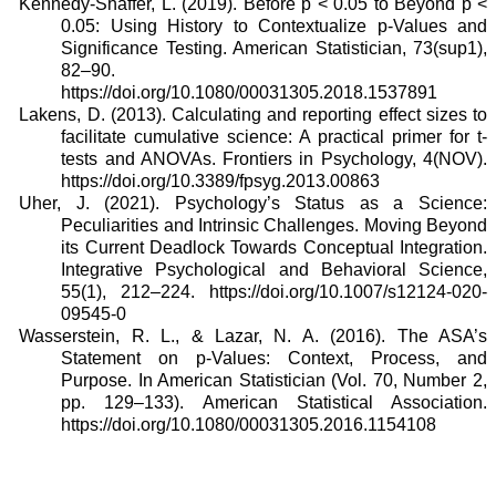
Kennedy-Shaffer, L. (2019). Before p < 0.05 to Beyond p <
0.05: Using History to Contextualize p-Values and
Significance Testing. American Statistician, 73(sup1),
82–90.
https://doi.org/10.1080/00031305.2018.1537891
Lakens, D. (2013). Calculating and reporting effect sizes to
facilitate cumulative science: A practical primer for t-
tests and ANOVAs. Frontiers in Psychology, 4(NOV).
https://doi.org/10.3389/fpsyg.2013.00863
Uher, J. (2021). Psychology’s Status as a Science:
Peculiarities and Intrinsic Challenges. Moving Beyond
its Current Deadlock Towards Conceptual Integration.
Integrative Psychological and Behavioral Science,
55(1), 212–224. https://doi.org/10.1007/s12124-020-
09545-0
Wasserstein, R. L., & Lazar, N. A. (2016). The ASA’s
Statement on p-Values: Context, Process, and
Purpose. In American Statistician (Vol. 70, Number 2,
pp. 129–133). American Statistical Association.
https://doi.org/10.1080/00031305.2016.1154108