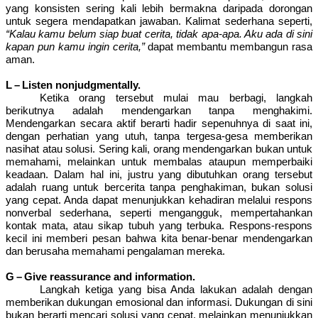
yang konsisten sering kali lebih bermakna daripada dorongan
untuk segera mendapatkan jawaban. Kalimat sederhana seperti,
“Kalau kamu belum siap buat cerita, tidak apa-apa. Aku ada di sini
kapan pun kamu ingin cerita,”
dapat membantu membangun rasa
aman.
L – Listen nonjudgmentally.
Ketika orang tersebut mulai mau berbagi, langkah
berikutnya adalah mendengarkan tanpa menghakimi.
Mendengarkan secara aktif berarti hadir sepenuhnya di saat ini,
dengan perhatian yang utuh, tanpa tergesa-gesa memberikan
nasihat atau solusi. Sering kali, orang mendengarkan bukan untuk
memahami, melainkan untuk membalas ataupun memperbaiki
keadaan. Dalam hal ini, justru yang dibutuhkan orang tersebut
adalah ruang untuk bercerita tanpa penghakiman, bukan solusi
yang cepat. Anda dapat menunjukkan kehadiran melalui respons
nonverbal sederhana, seperti mengangguk, mempertahankan
kontak mata, atau sikap tubuh yang terbuka. Respons-respons
kecil ini memberi pesan bahwa kita benar-benar mendengarkan
dan berusaha memahami pengalaman mereka.
G – Give reassurance and information.
Langkah ketiga yang bisa Anda lakukan adalah dengan
memberikan dukungan emosional dan informasi. Dukungan di sini
bukan berarti mencari solusi yang cepat, melainkan menunjukkan