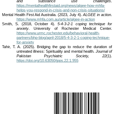
and substance use challenges
.
https://mentalhealthfirstaid.org/news/algee-how-mhfa-
helps-you-respond-in-crisis-and-non-crisis-situations/
Mental Health First Aid Australia. (2023, July 4).
ALGEE in action
.
https://www.mhfa.com.au/article/algee-in-action
Smith, S. (2018, October 4).
5-4-3-2-1 coping technique for
anxiety
. University of Rochester Medical Center.
https://www.urmc.rochester.edu/behavioral-health-
partners/bhp-blog/april-2018/5-4-3-2-1-coping-technique-
for-anxiety
Tahir, T. A. (2025). Bridging the gap to reduce the duration of
untreated illness: Spirituality and mental health.
Journal of
Pakistan Psychiatric Society, 22
(1).
https://doi.org/10.63050/jpps.22.1.955