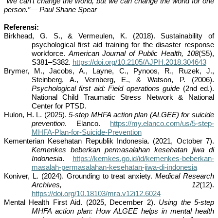
“We can’t change the world, but we can change the world for one
person.”
—
Paul Shane Spear
Referensi:
Birkhead, G. S., & Vermeulen, K. (2018). Sustainability of
psychological first aid training for the disaster response
workforce.
American Journal of Public Health, 108
(S5),
S381–S382.
https://doi.org/10.2105/AJPH.2018.304643
Brymer, M., Jacobs, A., Layne, C., Pynoos, R., Ruzek, J.,
Steinberg, A., Vernberg, E., & Watson, P. (2006).
Psychological first aid: Field operations guide
(2nd ed.).
National Child Traumatic Stress Network & National
Center for PTSD.
Hulon, H. L. (2025).
5-step MHFA action plan (ALGEE) for suicide
prevention
. Elanco.
https://my.elanco.com/us/5-step-
MHFA-Plan-for-Suicide-Prevention
Kementerian Kesehatan Republik Indonesia. (2021, October 7).
Kemenkes beberkan permasalahan kesehatan jiwa di
Indonesia
.
https://kemkes.go.id/id/kemenkes-beberkan-
masalah-permasalahan-kesehatan-jiwa-di-indonesia
Koniver, L. (2024). Grounding to treat anxiety.
Medical Research
Archives, 12
(12).
https://doi.org/10.18103/mra.v12i12.6024
Mental Health First Aid. (2025, December 2).
Using the 5-step
MHFA action plan: How ALGEE helps in mental health