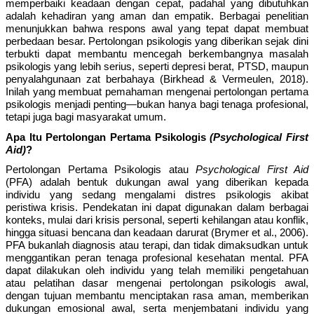
memperbaiki keadaan dengan cepat, padahal yang dibutuhkan
adalah kehadiran yang aman dan empatik. Berbagai penelitian
menunjukkan bahwa respons awal yang tepat dapat membuat
perbedaan besar. Pertolongan psikologis yang diberikan sejak dini
terbukti dapat membantu mencegah berkembangnya masalah
psikologis yang lebih serius, seperti depresi berat, PTSD, maupun
penyalahgunaan zat berbahaya (Birkhead & Vermeulen, 2018).
Inilah yang membuat pemahaman mengenai pertolongan pertama
psikologis menjadi penting—bukan hanya bagi tenaga profesional,
tetapi juga bagi masyarakat umum.
Apa Itu Pertolongan Pertama Psikologis
(Psychological First
Aid)
?
Pertolongan Pertama Psikologis atau
Psychological First Aid
(PFA) adalah bentuk dukungan awal yang diberikan kepada
individu yang sedang mengalami distres psikologis akibat
peristiwa krisis. Pendekatan ini dapat digunakan dalam berbagai
konteks, mulai dari krisis personal, seperti kehilangan atau konflik,
hingga situasi bencana dan keadaan darurat (Brymer et al., 2006).
PFA bukanlah diagnosis atau terapi, dan tidak dimaksudkan untuk
menggantikan peran tenaga profesional kesehatan mental. PFA
dapat dilakukan oleh individu yang telah memiliki pengetahuan
atau pelatihan dasar mengenai pertolongan psikologis awal,
dengan tujuan membantu menciptakan rasa aman, memberikan
dukungan emosional awal, serta menjembatani individu yang