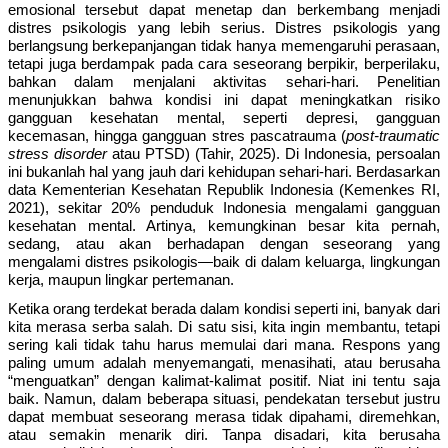
emosional tersebut dapat menetap dan berkembang menjadi
distres psikologis yang lebih serius. Distres psikologis yang
berlangsung berkepanjangan tidak hanya memengaruhi perasaan,
tetapi juga berdampak pada cara seseorang berpikir, berperilaku,
bahkan dalam menjalani aktivitas sehari-hari. Penelitian
menunjukkan bahwa kondisi ini dapat meningkatkan risiko
gangguan kesehatan mental, seperti depresi, gangguan
kecemasan, hingga gangguan stres pascatrauma (
post-traumatic
stress disorder
atau PTSD) (Tahir, 2025). Di Indonesia, persoalan
ini bukanlah hal yang jauh dari kehidupan sehari-hari. Berdasarkan
data Kementerian Kesehatan Republik Indonesia (Kemenkes RI,
2021), sekitar 20% penduduk Indonesia mengalami gangguan
kesehatan mental. Artinya, kemungkinan besar kita pernah,
sedang, atau akan berhadapan dengan seseorang yang
mengalami distres psikologis—baik di dalam keluarga, lingkungan
kerja, maupun lingkar pertemanan.
Ketika orang terdekat berada dalam kondisi seperti ini, banyak dari
kita merasa serba salah. Di satu sisi, kita ingin membantu, tetapi
sering kali tidak tahu harus memulai dari mana. Respons yang
paling umum adalah menyemangati, menasihati, atau berusaha
“menguatkan” dengan kalimat-kalimat positif. Niat ini tentu saja
baik. Namun, dalam beberapa situasi, pendekatan tersebut justru
dapat membuat seseorang merasa tidak dipahami, diremehkan,
atau semakin menarik diri. Tanpa disadari, kita berusaha