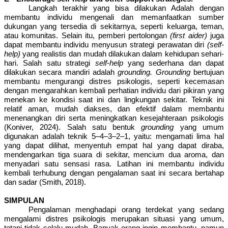
Langkah terakhir yang bisa dilakukan Adalah dengan
membantu individu mengenali dan memanfaatkan sumber
dukungan yang tersedia di sekitarnya, seperti keluarga, teman,
atau komunitas. Selain itu, pemberi pertolongan
(first aider)
juga
dapat membantu individu menyusun strategi perawatan diri
(self-
help)
yang realistis dan mudah dilakukan dalam kehidupan sehari-
hari. Salah satu strategi
self-help
yang sederhana dan dapat
dilakukan secara mandiri adalah
grounding. Grounding
bertujuan
membantu mengurangi distres psikologis, seperti kecemasan
dengan mengarahkan kembali perhatian individu dari pikiran yang
menekan ke kondisi saat ini dan lingkungan sekitar.
Teknik ini
relatif aman, mudah diakses, dan efektif dalam membantu
menenangkan diri serta meningkatkan kesejahteraan psikologis
(Koniver, 2024). Salah satu bentuk
grounding
yang umum
digunakan adalah teknik 5–4–3–2–1, yaitu: mengamati lima hal
yang dapat dilihat, menyentuh empat hal yang dapat diraba,
mendengarkan tiga suara di sekitar, mencium dua aroma, dan
menyadari satu sensasi rasa. Latihan ini membantu individu
kembali terhubung dengan pengalaman saat ini secara bertahap
dan sadar (Smith, 2018).
SIMPULAN
Pengalaman menghadapi orang terdekat yang sedang
mengalami distres psikologis merupakan situasi yang umum,