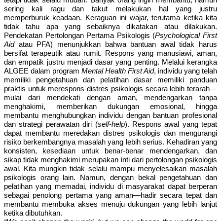
tetapi tidak selalu mudah. Banyak orang ingin membantu, namun
sering kali ragu dan takut melakukan hal yang justru
memperburuk keadaan. Keraguan ini wajar, terutama ketika kita
tidak tahu apa yang sebaiknya dikatakan atau dilakukan.
Pendekatan Pertolongan Pertama Psikologis (
Psychological First
Aid
atau PFA) menunjukkan bahwa bantuan awal tidak harus
bersifat terapeutik atau rumit. Respons yang manusiawi, aman,
dan empatik justru menjadi dasar yang penting. Melalui kerangka
ALGEE dalam program
Mental Health First Aid
, individu yang telah
memiliki pengetahuan dan pelatihan dasar memiliki panduan
praktis untuk merespons distres psikologis secara lebih terarah—
mulai dari mendekati dengan aman, mendengarkan tanpa
menghakimi, memberikan dukungan emosional, hingga
membantu menghubungkan individu dengan bantuan profesional
dan strategi perawatan diri (
self-help
). Respons awal yang tepat
dapat membantu meredakan distres psikologis dan mengurangi
risiko berkembangnya masalah yang lebih serius. Kehadiran yang
konsisten, kesediaan untuk benar-benar mendengarkan, dan
sikap tidak menghakimi merupakan inti dari pertolongan psikologis
awal. Kita mungkin tidak selalu mampu menyelesaikan masalah
psikologis orang lain. Namun, dengan bekal pengetahuan dan
pelatihan yang memadai, individu di masyarakat dapat berperan
sebagai penolong pertama yang aman—hadir secara tepat dan
membantu membuka akses menuju dukungan yang lebih lanjut
ketika dibutuhkan.