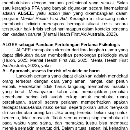
membutuhkan dengan bantuan profesional yang sesuai.
Salah
satu kerangka PFA yang banyak digunakan secara internasional
adalah
ALGEE
, yaitu
action plan
yang dikembangkan dalam
program
Mental Health First Aid
. Kerangka ini dirancang untuk
membantu individu merespons berbagai situasi krisis secara
terstruktur, baik krisis sehari-hari maupun dalam konteks bencana
dan keadaan darurat (Mental Health First Aid Australia, 2023).
ALGEE sebagai Panduan Pertolongan Pertama Psikologis
ALGEE merupakan akronim dari lima langkah utama yang
dapat dilakukan dalam memberikan pertolongan psikologis awal
(Hulon, 2025; Mental Health First Aid, 2025; Mental Health First
Aid Australia, 2023), yakni:
A – Approach, assess for risk of suicide or harm.
Langkah pertama yang dapat dilakukan adalah mendekati
orang tersebut dengan cara yang aman, hangat, dan penuh
empati.
Pendekatan tidak harus langsung membahas masalah
yang berat. Menanyakan kabar atau menunjukkan perhatian
sederhana sering kali sudah cukup untuk membuka ruang
percakapan, sambil secara perlahan memperhatikan apakah
terdapat tanda-tanda risiko serius, seperti pikiran untuk menyakiti
diri sendiri atau orang lain. Jika orang tersebut belum siap untuk
bercerita, tidak masalah. Tidak semua orang siap membuka diri
pada waktu yang sama, dan memaksa justru bisa membuat
mereka semakin menutup diri. Dalam situasi seperti ini, kehadiran