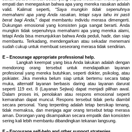
empati dan menegaskan bahwa apa yang mereka rasakan adalah
valid. Kalimat seperti,
“Saya mungkin tidak sepenuhnya
memahami apa yang Anda rasakan, tetapi saya tahu ini pasti
berat bagi Anda,”
dapat membantu individu merasa dimengerti.
Dukungan emosional yang konsisten juga sangat berarti. Anda
mungkin tidak sepenuhnya memahami apa yang mereka alami,
tetapi Anda bisa menunjukkan bahwa Anda peduli, hadir, dan siap
membantu. Terkadang, mendengarkan atau sekadar menemani
sudah cukup untuk membuat seseorang merasa tidak sendirian.
E – Encourage appropriate professional help.
Langkah keempat yang bisa Anda lakukan adalah dengan
mendorong orang tersebut untuk mendapatkan layanan
profesional yang mereka butuhkan, seperti dokter, psikolog, atau
psikiater. Jika mereka belum siap untuk bertemu secara tatap
muka, alternatif layanan berbasis daring atau layanan darurat
seperti 119 ext. 8 (Layanan Sejiwa) dapat menjadi pilihan awal.
Dalam proses ini, penolakan atau respons emosional seperti
kemarahan dapat muncul. Respons tersebut tidak perlu diambil
secara personal.
Yang terpenting adalah tetap bersikap tenang,
tidak memaksa, dan menjaga agar orang tersebut tetap merasa
aman. Dorongan yang disampaikan secara empatik dan konsisten
sering kali lebih membantu dibandingkan tekanan langsung.
E – Encourage self-help and other support strategies.