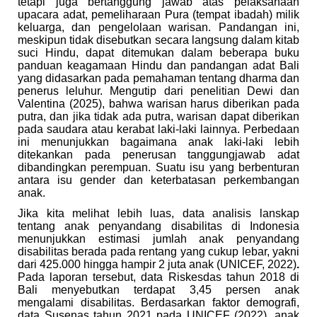
tetapi juga bertanggung jawab atas pelaksanaan
upacara adat, pemeliharaan Pura (tempat ibadah) milik
keluarga, dan pengelolaan warisan. Pandangan ini,
meskipun tidak disebutkan secara langsung dalam kitab
suci Hindu, dapat ditemukan dalam beberapa buku
panduan keagamaan Hindu dan pandangan adat Bali
yang didasarkan pada pemahaman tentang dharma dan
penerus leluhur. Mengutip dari penelitian
Dewi dan
Valentina (2025)
, bahwa warisan harus diberikan pada
putra, dan jika tidak ada putra, warisan dapat diberikan
pada saudara atau kerabat laki-laki lainnya. Perbedaan
ini menunjukkan bagaimana anak laki-laki lebih
ditekankan pada penerusan tanggungjawab adat
dibandingkan perempuan. Suatu isu yang berbenturan
antara isu gender dan keterbatasan perkembangan
anak.
Jika kita melihat lebih luas, data analisis lanskap
tentang anak penyandang disabilitas di Indonesia
menunjukkan estimasi jumlah anak penyandang
disabilitas berada pada rentang yang cukup lebar, yakni
dari 425.000 hingga hampir 2 juta anak (UNICEF, 2022)
.
Pada laporan tersebut, data Riskesdas tahun 2018 di
Bali menyebutkan terdapat 3,45 persen anak
mengalami disabilitas. Berdasarkan faktor demografi,
data Susenas tahun 2021 pada UNICEF (2022)
,
anak