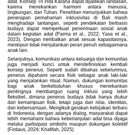
adat. Konsep Tri Hita Karana dapat dijadikan landasan,
karena menekankan harmoni antara manusia,
lingkungan, dan Tuhan. Penelitian menunjukkan bahwa
penerapan pemahaman inklusivitas di Bali masih
menghadapi tantangan, seperti pendekatan berbasis
budaya dapat memperkuat penerimaan sosial anak
dalam kegiatan adat (Parma et al., 2022; Yasa et al.,
2023). Dengan melibatkan anak sesuai kapasitasnya,
meskipun tidak menjalankan peran penuh sebagaimana
anak lain.
Selanjutnya, komunikasi antara keluarga dan komunitas
juga menjadi kunci untuk mendefinisikan kembali
konsep penerus. Seperti sudah dibahas sebelumnya,
penerus dipahami secara fisik sebagai anak laki-laki
yang menjalankan ritual. Namun, dukungan komunitas
bagi anak berkebutuhan khusus menekankan
pentingnya membangun ruang inklusi yang lebih
fleksibel, dimana penerus budaya tidak hanya diukur
dari kemampuan fisik, tetapi juga dari nilai, identitas,
dan kebersamaan. Mengikuti gerakan kebijakan terbaru
di Indonesia, dengan adanya dialog, masyarakat dapat
lebih memahami bahwa keberlanjutan adat bisa dijaga
melalui partisipasi simbolis maupun dukungan kolektif
(Firdaus, 2024; Khafifah, 2025)