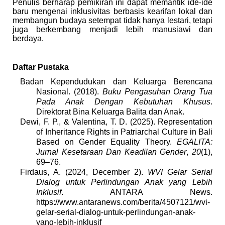
Penulis berharap pemikiran ini dapat memantik ide-ide
baru mengenai inklusivitas berbasis kearifan lokal dan
membangun budaya setempat tidak hanya lestari, tetapi
juga berkembang menjadi lebih manusiawi dan
berdaya.
Daftar Pustaka
Badan Kependudukan dan Keluarga Berencana
Nasional. (2018).
Buku Pengasuhan Orang Tua
Pada Anak Dengan Kebutuhan Khusus
.
Direktorat Bina Keluarga Balita dan Anak.
Dewi, F. P., & Valentina, T. D. (2025). Representation
of Inheritance Rights in Patriarchal Culture in Bali
Based on Gender Equality Theory.
EGALITA:
Jurnal Kesetaraan Dan Keadilan Gender
,
20
(1),
69–76.
Firdaus, A. (2024, December 2).
WVI Gelar Serial
Dialog untuk Perlindungan Anak yang Lebih
Inklusif
. ANTARA News.
https://www.antaranews.com/berita/4507121/wvi-
gelar-serial-dialog-untuk-perlindungan-anak-
yang-lebih-inklusif