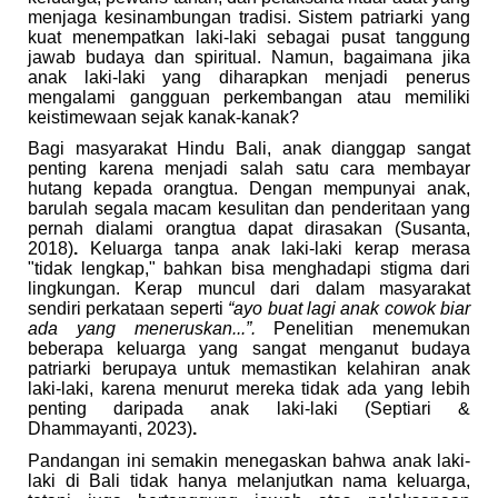
menjaga kesinambungan tradisi. Sistem patriarki yang
kuat menempatkan laki-laki sebagai pusat tanggung
jawab budaya dan spiritual. Namun, bagaimana jika
anak laki-laki yang diharapkan menjadi penerus
mengalami gangguan perkembangan atau memiliki
keistimewaan sejak kanak-kanak?
Bagi masyarakat Hindu Bali, anak dianggap sangat
penting karena menjadi salah satu cara membayar
hutang kepada orangtua. Dengan mempunyai anak,
barulah segala macam kesulitan dan penderitaan yang
pernah dialami orangtua dapat dirasakan (Susanta,
2018)
.
Keluarga tanpa anak laki-laki kerap merasa
"tidak lengkap," bahkan bisa menghadapi stigma dari
lingkungan. Kerap muncul dari dalam masyarakat
sendiri perkataan seperti
“ayo buat lagi anak cowok biar
ada yang meneruskan...”.
Penelitian menemukan
beberapa keluarga yang sangat menganut budaya
patriarki berupaya untuk memastikan kelahiran anak
laki-laki, karena menurut mereka tidak ada yang lebih
penting daripada anak laki-laki
(Septiari &
Dhammayanti, 2023)
.
Pandangan ini semakin menegaskan bahwa anak laki-
laki di Bali tidak hanya melanjutkan nama keluarga,