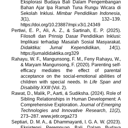
Eksplorasi Budaya Bali Dalam Pengembangan
Bahan Ajar Ipa Ramah Tuna Rungu Wicara di
Sekolah Inklusi.
Mimbar Pendidikan Indonesia
,
3
(1), 132–139.
https://doi.org/10.23887/mpi.v3i1.24349
Pertiwi, E. P., Ali, A. Z., & Sartinah, E. P. (2025).
Filosofi dan Prinsip Dasar Pendidikan Inklusi:
Implikasi terhadap Masalah Sosial Masyarakat.
Didaktika: Jurnal Kependidikan
,
14
(1).
https://jurnaldidaktika.org329
Rahayu, W. F., Mangunsong, F. M., Feny Rahayu, W.,
& Maryam Mangunsong, F. (2020). Parenting self-
efficacy mediates the effect of parental
acceptance on the social-emotional abilities of
children with special needs. In
Life Span and
Disability XXIII
(Vol. 2).
Rawat, D., Malik, P., Aarti, & Sudiksha. (2024). Role of
Sibling Relationships in Human Development: A
Comprehensive Exploration.
Journal of Emerging
Technologies and Innovative Research
,
11
(2),
273–287. www.jetir.orga273
Septiari, D. M. A., & Dhammayanti, I. G. A. W. (2023).
Eksistensi Perempuan Bali Dalam Budaya