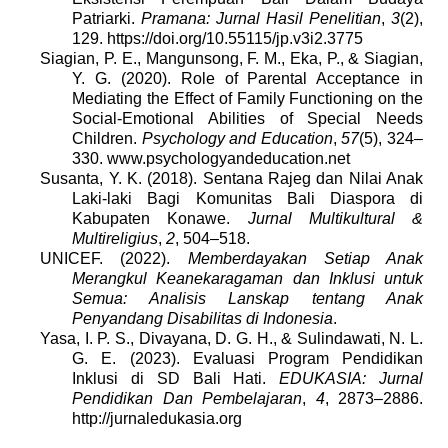
Patriarki.
Pramana: Jurnal Hasil Penelitian
,
3
(2),
129. https://doi.org/10.55115/jp.v3i2.3775
Siagian, P. E., Mangunsong, F. M., Eka, P., & Siagian,
Y. G. (2020). Role of Parental Acceptance in
Mediating the Effect of Family Functioning on the
Social-Emotional Abilities of Special Needs
Children.
Psychology and Education
,
57
(5), 324–
330. www.psychologyandeducation.net
Susanta, Y. K. (2018). Sentana Rajeg dan Nilai Anak
Laki-laki Bagi Komunitas Bali Diaspora di
Kabupaten Konawe.
Jurnal Multikultural &
Multireligius
,
2
, 504–518.
UNICEF. (2022).
Memberdayakan Setiap Anak
Merangkul Keanekaragaman dan Inklusi untuk
Semua: Analisis Lanskap tentang Anak
Penyandang Disabilitas di Indonesia
.
Yasa, I. P. S., Divayana, D. G. H., & Sulindawati, N. L.
G. E. (2023). Evaluasi Program Pendidikan
Inklusi di SD Bali Hati.
EDUKASIA: Jurnal
Pendidikan Dan Pembelajaran
,
4
, 2873–2886.
http://jurnaledukasia.org