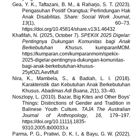
Gea, Y. K., Taftazani, B. M., & Raharjo, S. T. (2023).
Pengasuhan Positif Orangtua: Perlindungan Hak
Anak Disabilitas.
Share: Social Work Journal
,
13
(1), 60–73.
https://doi.org/10.45814/share.v13i1.46432
Khafifah, N. (2025, October 7).
SPEKIX 2025 Digelar:
Pentingnya Dukungan Komunitas bagi Anak
Berkebutuhan Khusus
. kumparanMOM.
https://kumparan.com/kumparanmom/spekix-
2025-digelar-pentingnya-dukungan-komunitas-
bagi-anak-berkebutuhan-khusus-
25ytOZLAevf/full
Nira, K., Mambela, S., & Badiah, L. I. (2018).
Karakteristik dan Kebutuhan Anak Berkebutuhan
Khusus.
Abadimas Adi Buana
,
2
(1), 33–40.
Noszlopy, L. (2010). Bazar, Big Kites and Other Boys’
Things: Distinctions of Gender and Tradition in
Balinese Youth Culture.
TAJA The Australian
Journal of Anthropology
,
16
, 179–197.
https://doi.org/10.1111/j.1835-
9310.2005.tb00033.x
Parma, P. G., Pratiwi, D. K. I., & Bayu, G. W. (2022).