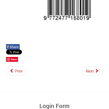
f
Share
Save
Prev
Next
Login Form