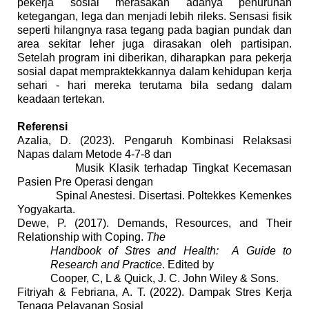
pekerja sosial merasakan adanya penurunan
ketegangan, lega dan menjadi lebih rileks. Sensasi fisik
seperti hilangnya rasa tegang pada bagian pundak dan
area sekitar leher juga dirasakan oleh partisipan.
Setelah program ini diberikan, diharapkan para pekerja
sosial dapat mempraktekkannya dalam kehidupan kerja
sehari - hari mereka terutama bila sedang dalam
keadaan tertekan.
Referensi
Azalia, D. (2023). Pengaruh Kombinasi Relaksasi
Napas dalam Metode 4-7-8 dan
Musik Klasik terhadap Tingkat Kecemasan
Pasien Pre Operasi dengan
Spinal Anestesi. Disertasi. Poltekkes Kemenkes
Yogyakarta.
Dewe, P. (2017). Demands, Resources, and Their
Relationship with Coping.
The
Handbook of Stres and Health: A Guide to
Research and Practice
. Edited by
Cooper, C, L & Quick, J. C. John Wiley & Sons.
Fitriyah & Febriana, A. T. (2022). Dampak Stres Kerja
Tenaga Pelayanan Sosial