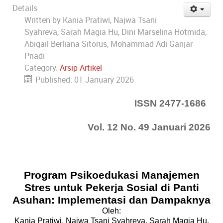
Details
Written by
Kania Pratiwi, Najwa Tsani
Syahreva, Sarah Magia Hu, Dini Marselina Hotmida,
Abigail Berliana Sitorus, Mohammad Adi Ganjar
Priadi
Category:
Arsip Artikel
Published: 01 January 2026
ISSN 2477-1686
Vol. 12 No. 49 Januari 2026
Program Psikoedukasi Manajemen
Stres untuk Pekerja Sosial di Panti
Asuhan: Implementasi dan Dampaknya
Oleh:
Kania Pratiwi, Najwa Tsani Syahreva, Sarah Magia Hu,