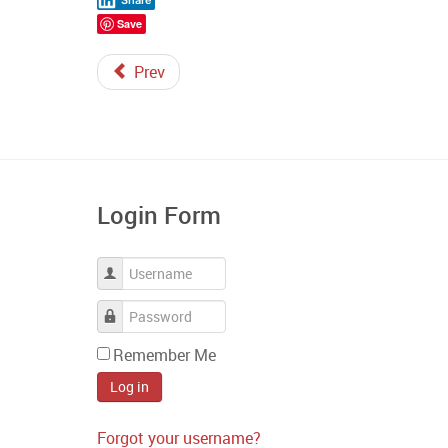
Share
Save
Prev
Login Form
Username
Password
Remember Me
Log in
Forgot your username?