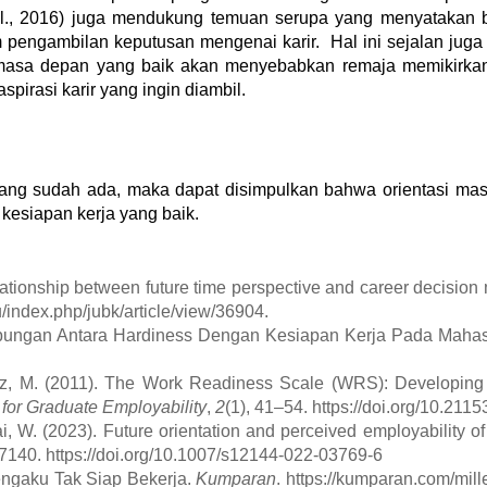
l., 2016)
juga mendukung temuan serupa yang menyatakan b
am pengambilan keputusan mengenai karir. Hal ini sejalan jug
masa depan yang baik akan menyebabkan remaja memikirka
spirasi karir yang ingin diambil.
ang sudah ada, maka dapat disimpulkan bahwa orientasi ma
 kesiapan kerja yang baik.
ationship between future time perspective and career decision 
u/index.php/jubk/article/view/36904.
. Hubungan Antara Hardiness Dengan Kesiapan Kerja Pada Mahas
wicz, M. (2011). The Work Readiness Scale (WRS): Developin
 for Graduate Employability
,
2
(1), 41–54. https://doi.org/10.211
Cai, W. (2023). Future orientation and perceived employability
7140. https://doi.org/10.1007/s12144-022-03769-6
engaku Tak Siap Bekerja.
Kumparan
. https://kumparan.com/mi