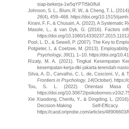
siap-bekerja-1w5qYPTt5k0/full
Johnson, S. L., Blum, R. W., & Cheng, T. L. (2014
26
(4), 459–468. https://doi.org/10.1515/ija
Kirani, F. F., & Chusairi, A. (2022). A Systematic
Masole, L., & van Dyk, G. (2016). Factors inf
https://doi.org/10.1080/14330237.2015.1101
Pool, L. D., & Sewell, P. (2007). The Key to Empl
Potgieter, I., & Coetzee, M. (2013). Employabili
Psychology
,
39
(1), 1–10. https://doi.org/10.
Rizaty, M. A. (2021). Tingkat Kesempatan Ke
kesempatan-kerja-dki-jakarta-terendah-nasio
Silva, A. D., Carvalho, C. L. de, Coscioni, V., & 
Frontiers in Psychology
,
14
(October). https:
Tou, S. L. (2022). Orientasi Masa
https://doi.org/10.30872/psikoborneo.v10i2.
Xie Xiaodong, Chenfu, Y., & Dingding, L. (2016)
Decision-Making Self-Effica
https://caod.oriprobe.com/articles/4890660