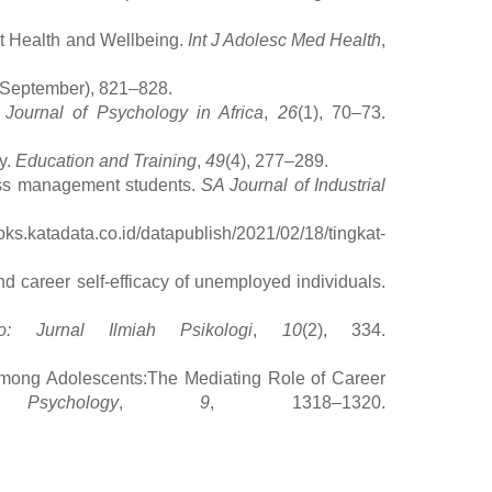
ent Health and Wellbeing.
Int J Adolesc Med Health
,
(September), 821–828.
.
Journal of Psychology in Africa
,
26
(1), 70–73.
y.
Education and Training
,
49
(4), 277–289.
iness management students.
SA Journal of Industrial
boks.katadata.co.id/datapublish/2021/02/18/tingkat-
and career self-efficacy of unemployed individuals.
eo: Jurnal Ilmiah Psikologi
,
10
(2), 334.
s among Adolescents:The Mediating Role of Career
ychology
,
9
, 1318–1320.