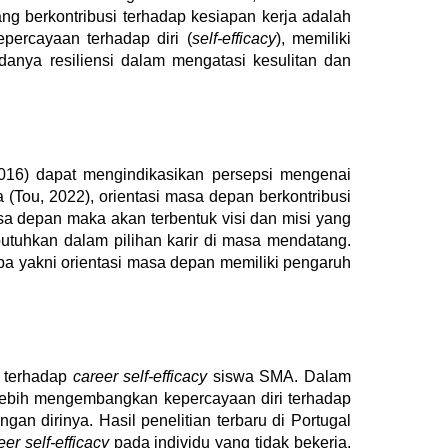
ng berkontribusi terhadap kesiapan kerja adalah
percayaan terhadap diri (
self-efficacy
), memiliki
anya resiliensi dalam mengatasi kesulitan dan
016)
dapat mengindikasikan persepsi mengenai
ya
(Tou, 2022)
, orientasi masa depan berkontribusi
sa depan maka akan terbentuk visi dan misi yang
utuhkan dalam pilihan karir di masa mendatang.
pa yakni orientasi masa depan memiliki pengaruh
i terhadap
career self-efficacy
siswa SMA. Dalam
 lebih mengembangkan kepercayaan diri terhadap
n dirinya. Hasil penelitian terbaru di Portugal
eer self-efficacy
pada individu yang tidak bekerja.