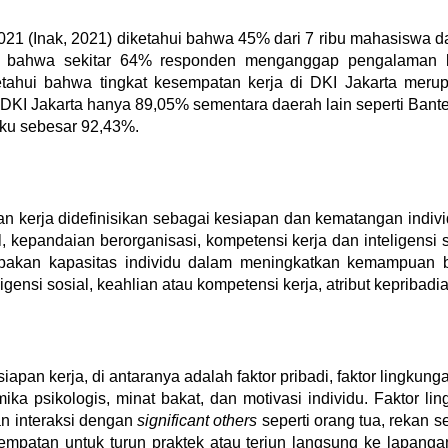
2021
(Inak, 2021)
diketahui bahwa 45% dari 7 ribu mahasiswa da
hui bahwa sekitar 64% responden menganggap pengalaman k
tahui bahwa tingkat kesempatan kerja di DKI Jakarta merup
DKI Jakarta hanya 89,05% sementara daerah lain seperti Bant
ku sebesar 92,43%.
pan kerja didefinisikan sebagai kesiapan dan kematangan indi
l, kepandaian berorganisasi, kompetensi kerja dan inteligensi 
pakan kapasitas individu dalam meningkatkan kemampuan bek
nsi sosial, keahlian atau kompetensi kerja, atribut kepribadian
pan kerja, di antaranya adalah faktor pribadi, faktor lingkung
ika psikologis, minat bakat, dan motivasi individu. Faktor l
an interaksi dengan
significant others
seperti orang tua, rekan s
patan untuk turun praktek atau terjun langsung ke lapangan. 