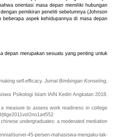
ahwa orientasi masa depan memiliki hubungan
a dengan pemikiran peneliti sebelumnya
(Johnson
n beberapa aspek kehidupannya di masa depan
sa depan merupakan sesuatu yang penting untuk
making self-efficacy.
Jurnal Bimbingan Konseling
,
iswa Psikologi Islam IAIN Kediri Angkatan 2018.
g a measure to assess work readiness in college
53/jtlge2011vol2no1art552
 of chinese undergraduates: a moderated mediation
llennial/survei-45-persen-mahasiswa-mengaku-tak-