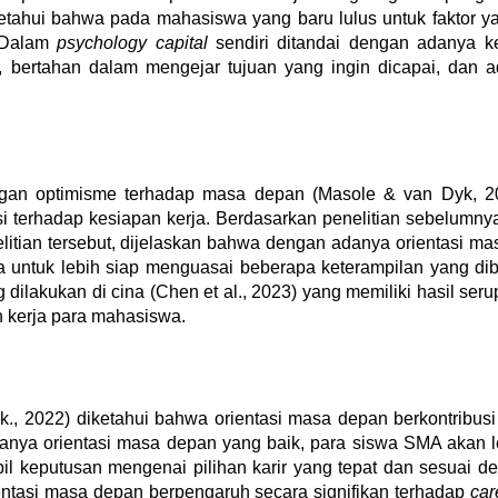
etahui bahwa pada mahasiswa yang baru lulus untuk faktor ya
 Dalam
psychology capital
sendiri ditandai dengan adanya ke
 bertahan dalam mengejar tujuan yang ingin dicapai, dan ad
engan optimisme terhadap masa depan
(Masole & van Dyk, 2
usi terhadap kesiapan kerja. Berdasarkan penelitian sebelumn
itian tersebut, dijelaskan bahwa dengan adanya orientasi ma
a untuk lebih siap menguasai beberapa keterampilan yang dib
g dilakukan di cina
(Chen et al., 2023)
yang memiliki hasil seru
an kerja para mahasiswa.
k., 2022)
diketahui bahwa orientasi masa depan berkontribus
adanya orientasi masa depan yang baik, para siswa SMA akan
putusan mengenai pilihan karir yang tepat dan sesuai denga
tasi masa depan berpengaruh secara signifikan terhadap
car