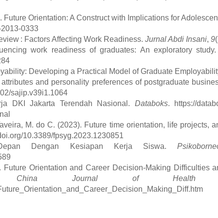
). Future Orientation: A Construct with Implications for Adolesc
mh-2013-0333
 Review : Factors Affecting Work Readiness.
Jurnal Abdi Insani
,
9
luencing work readiness of graduates: An exploratory study
284
oyability: Developing a Practical Model of Graduate Employabilit
ty attributes and personality preferences of postgraduate bus
4102/sajip.v39i1.1064
rja DKI Jakarta Terendah Nasional.
Databoks
. https://data
nal
Taveira, M. do C. (2023). Future time orientation, life projects, 
//doi.org/10.3389/fpsyg.2023.1230851
 Depan Dengan Kesiapan Kerja Siswa.
Psikoborn
7589
. Future Orientation and Career Decision-Making Difficultie
cy.
China Journal of Health Ps
3/Future_Orientation_and_Career_Decision_Making_Diff.htm