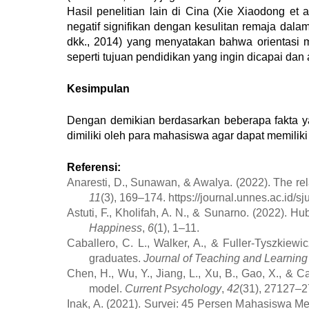
Hasil penelitian lain di Cina
(Xie Xiaodong et a
negatif signifikan dengan kesulitan remaja dal
dkk., 2014)
yang menyatakan bahwa orientasi 
seperti tujuan pendidikan yang ingin dicapai dan a
Kesimpulan
Dengan demikian berdasarkan beberapa fakta y
dimiliki oleh para mahasiswa agar dapat memiliki
Referensi:
Anaresti, D., Sunawan, & Awalya. (2022). The rel
11
(3), 169–174. https://journal.unnes.ac.id/sj
Astuti, F., Kholifah, A. N., & Sunarno. (2022)
Happiness
,
6
(1), 1–11.
Caballero, C. L., Walker, A., & Fuller-Tyszkie
graduates.
Journal of Teaching and Learning
Chen, H., Wu, Y., Jiang, L., Xu, B., Gao, X., & 
model.
Current Psychology
,
42
(31), 27127–2
Inak, A. (2021). Survei: 45 Persen Mahasiswa M