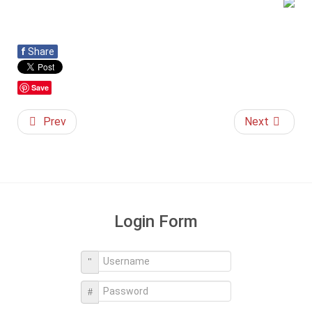
f
Share
Save
Prev
Next
Login Form
Username
Password