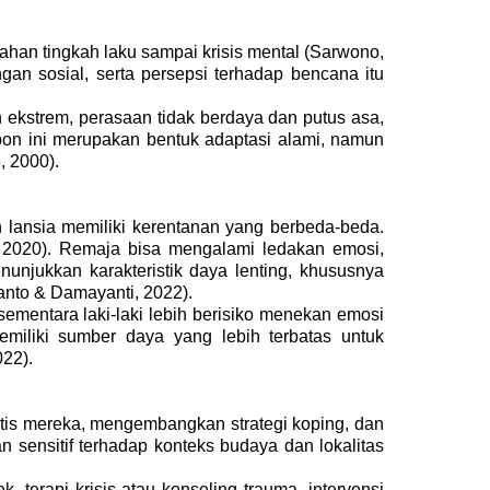
ahan tingkah laku sampai krisis mental (Sarwono,
ngan sosial, serta persepsi terhadap bencana itu
n ekstrem, perasaan tidak berdaya dan putus asa,
pon ini merupakan bentuk adaptasi alami, namun
, 2000).
 lansia memiliki kerentanan yang berbeda-beda.
 2020).
Remaja bisa mengalami ledakan emosi,
njukkan karakteristik daya lenting, khususnya
anto & Damayanti, 2022).
ementara laki-laki lebih berisiko menekan emosi
miliki sumber daya yang lebih terbatas untuk
022).
tis mereka, mengembangkan strategi koping, dan
n sensitif terhadap konteks budaya dan lokalitas
terapi krisis atau konseling trauma, intervensi