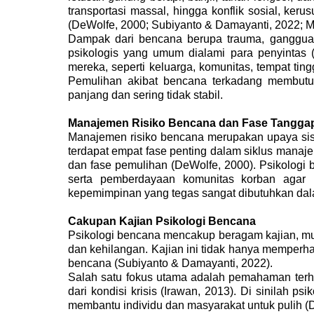
transportasi massal, hingga konflik sosial, ker
(DeWolfe, 2000
;
Subiyanto & Damayanti, 2022; M
Dampak dari bencana berupa trauma, gangguan
psikologis yang umum dialami para penyintas
(
mereka, seperti keluarga, komunitas, tempat ting
Pemulihan akibat bencana terkadang membut
panjang dan sering tidak stabil.
Manajemen Risiko Bencana dan Fase Tangga
Manajemen risiko bencana merupakan upaya sist
terdapat empat fase penting dalam siklus manaje
dan fase pemulihan (DeWolfe, 2000). Psikologi b
serta pemberdayaan komunitas korban agar k
kepemimpinan yang tegas sangat dibutuhkan dal
Cakupan Kajian Psikologi Bencana
Psikologi bencana mencakup beragam kajian, mul
dan kehilangan. Kajian ini tidak hanya memperha
bencana (Subiyanto & Damayanti, 2022).
Salah satu fokus utama adalah pemahaman terh
dari kondisi krisis
(Irawan, 2013)
. Di sinilah ps
membantu individu dan masyarakat untuk pulih (De