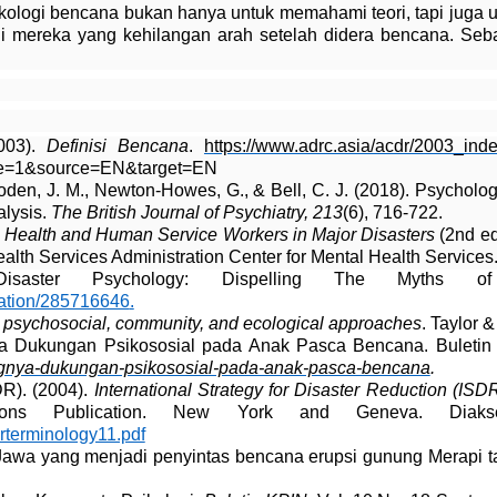
kologi bencana bukan hanya untuk memahami teori, tapi juga
i mereka yang kehilangan arah setelah didera bencana. Se
2003).
Definisi Bencana
.
https://www.adrc.asia/acdr/2003_ind
ype=1&source=EN&target=EN
oden, J. M., Newton-Howes, G., & Bell, C. J. (2018). Psychologic
alysis.
The British Journal of Psychiatry, 213
(6), 716-722.
l Health and Human Service Workers in Major Disasters
(2nd ed
th Services Administration Center for Mental Health Services
saster Psychology: Dispelling The Myths 
cation/285716646
.
: psychosocial, community, and ecological approaches
. Taylor 
ya Dukungan Psikososial pada Anak Pasca Bencana
. Buleti
tingnya-dukungan-psikososial-pada-anak-pasca-bencana
.
DR)
. (2004).
International Strategy for Disaster Reduction (ISD
ions Publication. New York and Geneva. Dia
drterminology11.pdf
 Jawa yang menjadi penyintas bencana erupsi gunung Merapi 