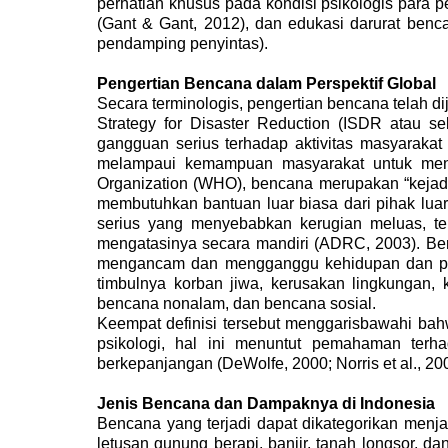
perhatian khusus pada kondisi psikologis para 
(Gant & Gant, 2012), dan edukasi darurat benca
pendamping penyintas).
Pengertian
Bencana dalam Perspektif Global
Secara terminologis, pengertian bencana telah 
Strategy for Disaster Reduction (ISDR atau s
gangguan serius terhadap aktivitas masyaraka
melampaui kemampuan masyarakat untuk menga
Organization (WHO), bencana merupakan “kejad
membutuhkan bantuan luar biasa dari pihak lu
serius yang menyebabkan kerugian meluas, te
mengatasinya secara mandiri (ADRC, 2003).
Be
mengancam dan mengganggu kehidupan dan peng
timbulnya korban jiwa, kerusakan lingkungan,
bencana nonalam, dan bencana sosial.
Keempat definisi tersebut menggarisbawahi bahw
psikologi, hal ini menuntut pemahaman terha
berkepanjangan (DeWolfe, 2000; Norris et al., 200
Jenis Bencana dan Dampaknya di Indonesia
Bencana yang terjadi dapat dikategorikan menj
letusan gunung berapi, banjir, tanah longsor,