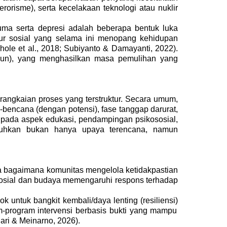
rorisme), serta kecelakaan teknologi atau nuklir
ma serta depresi adalah beberapa bentuk luka
uktur sosial yang selama ini menopang kehidupan
ehole et al., 2018; Subiyanto & Damayanti, 2022).
hun
)
, yang menghasilkan masa pemulihan yang
angkaian proses yang terstruktur. Secara umum,
-bencana (dengan potensi), fase tanggap darurat,
ya pada aspek edukasi, pendampingan psikososial,
tuhkan bukan hanya upaya terencana, namun
ga bagaimana komunitas mengelola ketidakpastian
r sosial dan budaya memengaruhi respons terhadap
k untuk bangkit kembali
/daya lenting (resiliensi)
m-program intervensi berbasis bukti yang mampu
ari & Meinarno, 2026).