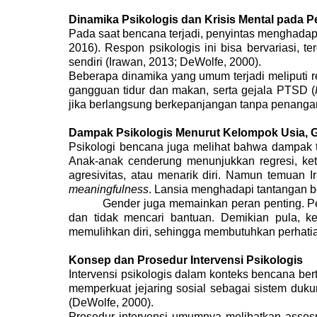
Dinamika Psikologis dan Krisis Mental pada P
Pada saat bencana terjadi, penyintas menghadapi
2016). Respon psikologis ini bisa bervariasi, t
sendiri (
Irawan, 2013;
DeWolfe, 2000).
Beberapa dinamika yang umum terjadi meliputi re
gangguan tidur dan makan, serta gejala PTSD (
jika berlangsung berkepanjangan tanpa penangan
Dampak Psikologis Menurut Kelompok Usia, G
Psikologi bencana juga melihat bahwa dampak t
Anak-anak cenderung menunjukkan regresi, ket
agresivitas, atau menarik diri.
Namun temuan Ira
meaningfulness
.
Lansia menghadapi tantangan be
Gender juga memainkan peran penting. Per
dan tidak mencari bantuan. Demikian pula, k
memulihkan diri, sehingga membutuhkan perhatian
Konsep dan Prosedur Intervensi Psikologis
Intervensi psikologis dalam konteks bencana b
memperkuat jejaring sosial sebagai sistem dukun
(DeWolfe, 2000).
Prosedur intervensi umumnya melibatkan assesme