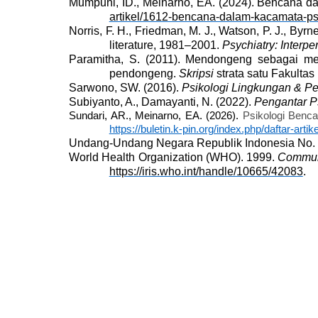
Mumpuni, ID., Meinarno, EA. (2024). Bencana d
artikel/1612-bencana-dalam-kacamata-ps
Norris, F. H., Friedman, M. J., Watson, P. J., Byrn
literature, 1981–2001.
Psychiatry: Interp
Paramitha, S. (2011). Mendongeng sebagai me
pendongeng.
Skripsi
strata satu Fakultas
Sarwono, SW. (2016).
Psikologi Lingkungan & 
Subiyanto, A., Damayanti, N. (2022).
Pengantar P
Sundari, AR., Meinarno, EA. (2026).
Psikologi Benc
https://buletin.k-pin.org/index.php/daftar-a
Undang-Undang Negara Republik Indonesia No. 24
World Health Organization
(WHO)
. 1999.
Communi
https://iris.who.int/handle/10665/42083
.