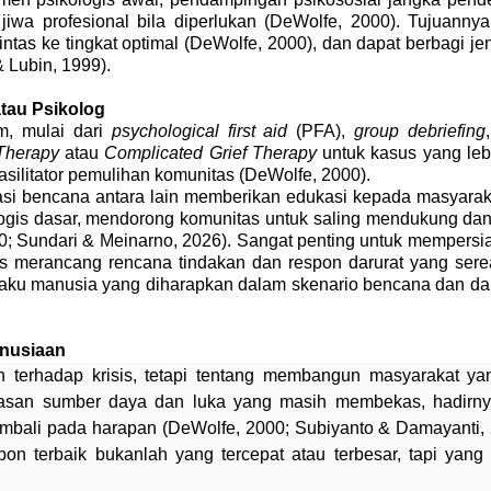
jiwa profesional bila diperlukan (DeWolfe, 2000). Tujuannya
ntas ke tingkat optimal (DeWolfe, 2000
), dan dapat berbagi j
 Lubin, 1999).
atau Psikolog
am, mulai dari
psychological first aid
(PFA),
group debriefing
 Therapy
atau
Complicated Grief Therapy
untuk kasus yang leb
fasilitator pemulihan komunitas (DeWolfe, 2000).
uasi bencana antara lain memberikan edukasi kepada masyaraka
ogis dasar, mendorong komunitas untuk saling mendukung dan
0; Sundari & Meinarno, 2026). Sangat penting untuk mempers
s merancang rencana tindakan dan respon darurat yang sereal
u manusia yang diharapkan dalam skenario bencana dan darur
anusiaan
 terhadap krisis, tetapi tentang membangun masyarakat yang
tasan sumber daya dan luka yang masih membekas, hadirnya 
bali pada harapan (DeWolfe, 2000; Subiyanto & Damayanti, 202
spon terbaik bukanlah yang tercepat atau terbesar, tapi ya