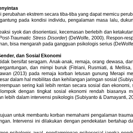
enyintas
 perubahan ekstrem secara tiba-tiba yang dapat memicu perub
ergantung pada kondisi individu, pengalaman masa lalu, duku
aksi syok dan disorientasi, kecemasan berlebih dan ketakuta
Post-Traumatic Stress Disorder
) (DeWolfe, 2000). Respon-res
an, bisa mengarah pada gangguan psikologis serius (DeWolfe
ender, dan Sosial Ekonomi
idak bersifat seragam. Anak-anak, remaja, orang dewasa, dan
ergantungan, dan mimpi buruk (
Fitriani, Rusmiati, & Mellisa,
wan (2013) pada remaja korban letusan gunung Merapi menu
sar dalam hal mobilitas dan kehilangan jaringan sosial (Subiy
empuan sering kali lebih rentan secara sosial dan ekonomi, s
elompok dengan tingkat sosial ekonomi rendah biasanya me
 lebih dalam intervensi psikologis (Subiyanto & Damayanti, 2
ertujuan untuk membantu korban memahami pengalaman trauma
gan. Intervensi ini dilakukan dengan pendekatan bertahap da
n psikologis awal, pendampingan psikososial jangka pendek, 