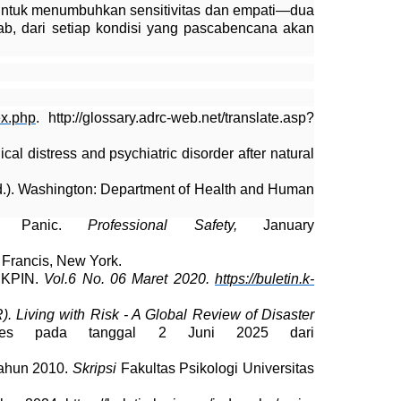
 untuk menumbuhkan sensitivitas dan empati—dua
bab,
dari setiap kondisi yang pascabencana akan
ex.php
. http://glossary.adrc-web.net/translate.asp?
al distress and psychiatric disorder after natural
.). Washington: Department of Health and Human
.
of Panic.
Professional Safety,
January
& Francis, New York.
n KPIN.
Vol.6 No. 06 Maret 2020.
https://buletin.k-
R). Living with Risk - A Global Review of Disaster
kses pada tanggal 2 Juni 2025 dari
tahun 2010.
Skripsi
Fakultas Psikologi Universitas