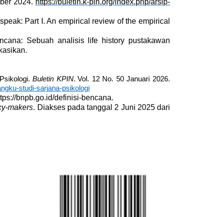
mber 2024.
https://buletin.k-pin.org/index.php/arsip-
 speak: Part I. An empirical review of the empirical
ana: Sebuah analisis life history pustakawan
kasikan.
sikologi
.
B
uletin KPIN
.
Vol. 12 No. 50 Januari 2026.
ngku-studi-sarjana-psikologi
s://bnpb.go.id/definisi-bencana.
cy-makers
.
Diakses pada tanggal 2 Juni 2025 dari