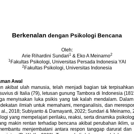
Berkenalan
dengan Psikologi Bencana
Oleh:
1
2
Arie Rihardini Sundari
& Eko A Meinarno
1
Fakultas Psikologi, Universitas Persada Indonesia
YAI
2
Fakultas Psikologi, Universitas Indonesia
aman Awal
n akibat ulah manusia, telah menjadi bagian tak terpisahk
vius di Italia (79), letusan gunung Tambora di Indonesia (1815
juga menyisakan luka psikis yang tak kalah mendalam. Dalam 
dekatan ilmiah untuk memahami, menganalisis, dan merespon
et al., 2018; Subiyanto & Damayanti, 2022; Sundari & Meinarno, 
logi yang mempelajari perilaku, reaksi, serta dinamika psik
 makin rentan terhadap bencana akibat perubahan iklim, urba
a membantu menjembatani antara respon tanggap darurat da