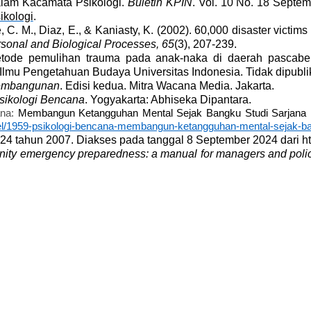
alam Kacamata Psikologi.
Buletin KPIN
. Vol. 10 No. 18 Septe
ikologi
.
e, C. M., Diaz, E., & Kaniasty, K. (2002). 60,000 disaster victims
ersonal and Biological Processes, 65
(3), 207-239.
tode pemulihan trauma pada anak-naka di daerah pascabenc
 Ilmu Pengetahuan Budaya Universitas Indonesia. Tidak dipubli
Pembangunan
. Edisi kedua. Mitra Wacana Media. Jakarta.
sikologi Bencana
. Yogyakarta: Abhiseka Dipantara.
ana:
Membangun Ketangguhan Mental Sejak Bangku Studi Sarjana P
rtikel/1959-psikologi-bencana-membangun-ketangguhan-mental-sejak-ba
 tahun 2007. Diakses pada tanggal 8 September 2024 dari http
ty emergency preparedness: a manual for managers and poli