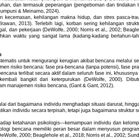
usuhan, dan termasuk peperangan (pengeboman dan tindakan te
umpuni & Meinarno, 2024).
 kecemasan, kehilangan makna hidup, dan stres pasca-trau
Irawan, 2013)
. Terlebih lagi, korban sering kehilangan str
gal, dan pekerjaan (DeWolfe, 2000; Norris et al., 2002; Beagl
uhkan waktu yang sangat lama
(
kadang-kadang bertahun-ta
p
ematis untuk mengurangi kerugian akibat bencana melalui ser
men risiko bencana: fase pra-bencana (tanpa potensi), fase pra
encana terlibat secara aktif dalam seluruh fase ini, khususn
embali bangkit dari keterpurukan (DeWolfe, 2000).
Dibu
am manajemen risiko bencana, (
Gant & Gant, 2012).
ai dari bagaimana individu menghadapi situasi darurat, hing
tikan individu secara terpisah, tetapi juga bagaimana struktu
adap ketahanan psikologis—kemampuan individu dan kelompo
ikologi bencana memiliki peran besar dalam menyusun progra
Wolfe, 2000; Beaglehole et al., 2018; Norris et al., 2002; Sund