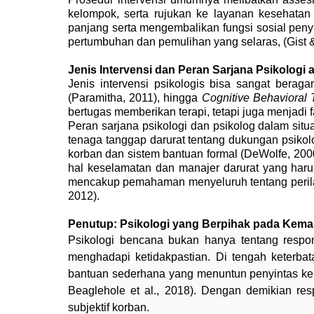
kelompok, serta rujukan ke layanan kesehatan 
panjang serta mengembalikan fungsi sosial penyi
pertumbuhan dan pemulihan yang selaras, (Gist &
Jenis Intervensi dan Peran Sarjana Psikologi 
Jenis intervensi psikologis bisa sangat berag
(Paramitha, 2011)
, hingga
Cognitive Behavioral
bertugas memberikan terapi, tetapi juga menjadi 
Peran sarjana psikologi dan psikolog dalam sit
tenaga tanggap darurat tentang dukungan psikol
korban dan sistem bantuan formal (DeWolfe, 200
hal
keselamatan dan manajer darurat yang
haru
mencakup pemahaman menyeluruh tentang perilak
2012).
Penutup: Psikologi yang Berpihak pada Kem
Psikologi bencana bukan hanya tentang respon
menghadapi ketidakpastian. Di tengah keterba
bantuan sederhana
yang menuntun penyintas kem
Beaglehole et al., 2018). Dengan demikian re
subjektif korban.