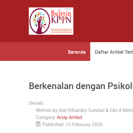
Beranda
Daftar Artikel Ter
Berkenalan dengan Psiko
Details
Written by
Arie Rihardini Sundari & Eko A Mei
Category:
Arsip Artikel
Published: 15 February 2026