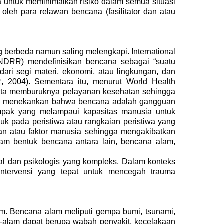
a untuk
meminimalkan risiko dalam semua situasi
oleh para relawan bencana (fasilitator dan atau
 berbeda namun saling melengkapi. International
/UNDRR) mendefinisikan bencana sebagai “suatu
ri segi materi, ekonomi, atau lingkungan, dan
 2004). Sementara itu, menurut World Health
erta memburuknya pelayanan kesehatan sehingga
juga menekankan bahwa bencana adalah gangguan
ampak yang melampaui kapasitas manusia untuk
 pada peristiwa atau rangkaian peristiwa yang
n atau faktor manusia sehingga mengakibatkan
cam bentuk bencana antara lain, bencana alam,
ial dan psikologis yang kompleks. Dalam konteks
 intervensi yang tepat untuk mencegah trauma
am. Bencana alam meliputi gempa bumi, tsunami,
n-alam dapat berupa wabah penyakit, kecelakaan