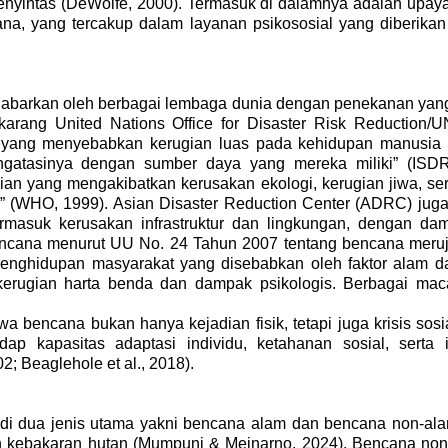
penyintas (DeWolfe, 2000). Termasuk di dalamnya adalah upay
na, yang tercakup dalam layanan psikososial yang diberikan 
dijabarkan oleh berbagai lembaga dunia dengan penekanan yang
ekarang United Nations Office for Disaster Risk Reduction
t yang menyebabkan kerugian luas pada kehidupan manusia da
tasinya dengan sumber daya yang mereka miliki” (ISDR,
ian yang mengakibatkan kerusakan ekologi, kerugian jiwa, s
ar” (WHO, 1999). Asian Disaster Reduction Center (ADRC) 
rmasuk kerusakan infrastruktur dan lingkungan, dengan d
ncana menurut UU No. 24 Tahun 2007 tentang bencana merujuk
hidupan masyarakat yang disebabkan oleh faktor alam da
 kerugian harta benda dan dampak psikologis. Berbagai ma
a bencana bukan hanya kejadian fisik, tetapi juga krisis sos
dap kapasitas adaptasi individu, ketahanan sosial, serta
2; Beaglehole et al., 2018).
adi dua jenis utama yakni bencana alam dan bencana non-al
 dan kebakaran hutan (Mumpuni & Meinarno, 2024). Bencana no