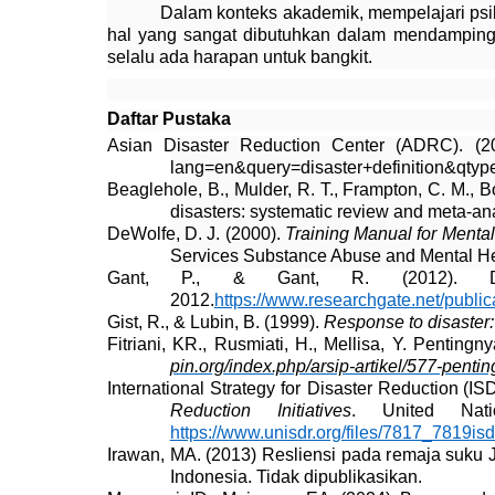
Dalam konteks akademik, mempelajari psi
hal yang sangat dibutuhkan dalam mendamping
selalu ada harapan untuk bangkit.
Daftar Pustaka
Asian Disaster Reduction Center
(ADRC)
. (
lang=en&query=disaster+definition&qt
Beaglehole, B., Mulder, R. T., Frampton, C. M., B
disasters: systematic review and meta-an
DeWolfe, D. J. (2000).
Training Manual for Menta
Services Substance Abuse and Mental Heal
Gant, P., & Gant, R. (2012). Di
2012.
https://www.researchgate.net/publi
Gist, R., & Lubin, B. (1999).
Response to disaster
Fitriani, KR., Rusmiati, H., Mellisa, Y.
Pentingn
pin.org/index.php/arsip-artikel/577-pen
International Strategy for Disaster Reduction
(
IS
Reduction Initiatives
. United Nat
https://www.unisdr.org/files/7817_7819is
Irawan, MA. (2013) Resliensi pada remaja suku
Indonesia. Tidak dipublikasikan.