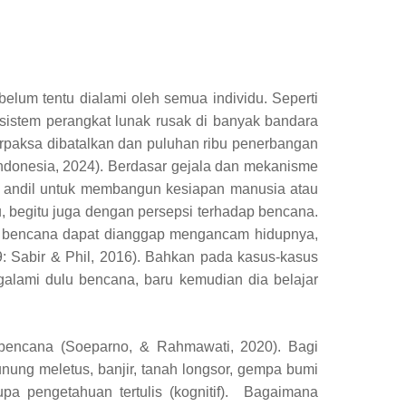
um tentu dialami oleh semua individu. Seperti
sistem perangkat lunak rusak di banyak bandara
terpaksa dibatalkan dan puluhan ribu penerbangan
indonesia, 2024). Berdasar gejala dan mekanisme
tau andil untuk membangun kesiapan manusia atau
, begitu juga dengan persepsi terhadap bencana.
u bencana dapat dianggap mengancam hidupnya,
9:
Sabir & Phil, 2016
). Bahkan pada kasus-kasus
lami dulu bencana, baru kemudian dia belajar
bencana (
Soeparno, & Rahmawati, 2020). Bagi
unung meletus, banjir, tanah longsor, gempa bumi
pa pengetahuan tertulis (kognitif).
Bagaimana