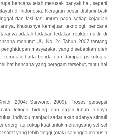
erupa bencana telah merusak banyak hal, seperti
ilayah di Indonesia.
Kerugian besar dialami baik
inggal dan fasilitas umum pada setiap kejadian
nnya, khususnya kemajuan teknologi, bencana
aranya adalah ledakan-ledakan reaktor nuklir di
encana menurut UU No. 24 Tahun 2007 tentang
 penghidupan masyarakat yang disebabkan oleh
, kerugian harta benda dan dampak psikologis.
lihat bencana yang beragam tersebut, tentu hal
Smith, 2004; Sarwono, 2009). Proses persepsi
ta, telinga, hidung, dan organ tubuh lainnya
mulus, individu menjadi sadar akan adanya stimuli
ber energi itu cukup kuat untuk merangsang sel-sel
 saraf yang lebih tinggi (otak) sehingga manusia