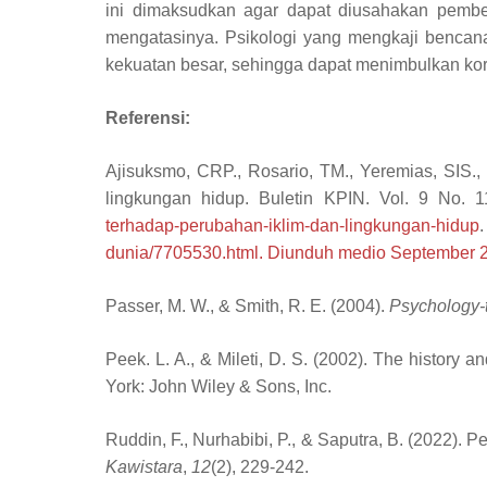
ini dimaksudkan agar dapat diusahakan pemben
mengatasinya. Psikologi yang mengkaji bencana
kekuatan besar, sehingga dapat menimbulkan kor
Referensi:
Ajisuksmo,
CRP.,
Rosario
, TM.,
Yeremias,
SIS.,
l
ingkungan
h
idup
. Buletin KPIN.
Vol. 9 No. 1
terhadap-perubahan-iklim-dan-lingkungan-hidup
dunia/7705530.html. Diunduh medio September 
Passer, M. W., & Smith, R. E. (2004).
Psychology-t
Peek. L. A., & Mileti, D. S. (2002). The history a
York: John Wiley & Sons, Inc.
Ruddin, F., Nurhabibi, P., & Saputra, B. (2022).
Kawistara
,
12
(2), 229-242.