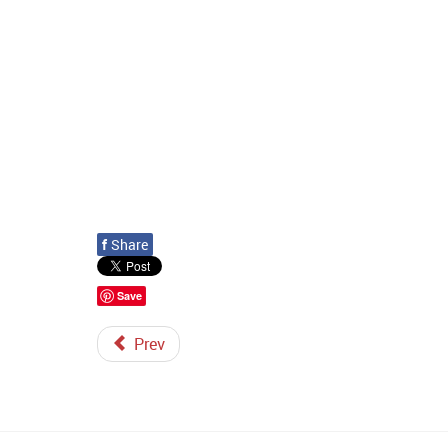
f
Share
Save
Prev