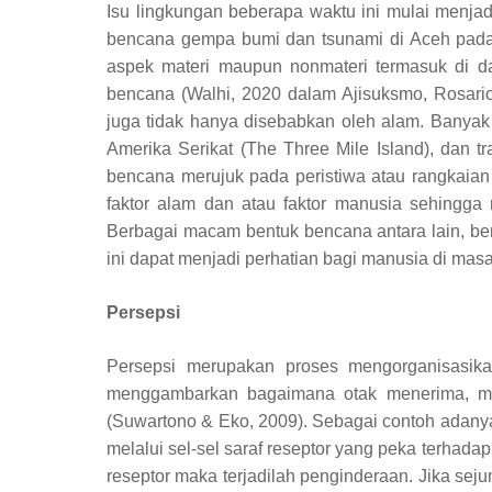
Isu lingkungan beberapa waktu ini mulai menjad
bencana gempa bumi dan tsunami di Aceh pada t
aspek materi maupun nonmateri termasuk di dal
bencana (Walhi, 2020
dalam
Ajisuksmo, Rosari
juga tidak hanya disebabkan oleh alam. Banyak 
Amerika Serikat (The Three Mile Island), dan t
bencana merujuk pada peristiwa atau rangkai
faktor alam dan atau faktor manusia sehingga
Berbagai macam bentuk bencana antara lain, be
ini dapat menjadi perhatian bagi manusia di ma
Persepsi
Persepsi merupakan proses mengorganisasikan
menggambarkan bagaimana otak menerima, memp
(Suwartono & Eko, 2009). Sebagai contoh adanya r
melalui sel-sel saraf reseptor yang peka terhadap
reseptor maka terjadilah penginderaan. Jika sej