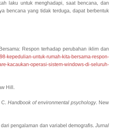
gkah laku untuk menghadapi, saat bencana, dan
ya bencana yang tidak terduga, dapat berbentuk
Bersama:
Respon
t
erhadap
p
erubahan
i
klim dan
l/1298-kepedulian-untuk-rumah-kita-bersama-respon-
re-kacaukan-operasi-sistem-windows-di-seluruh-
w Hill.
, C.
Handbook of environmental psychology
. New
au dari pengalaman dan variabel demografis.
Jurnal