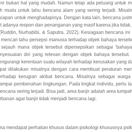
i bukan hal yang mudah. Namun tetap ada peluang untuk m
h muda untuk tahu bencana alam yang sering terjadi. Misaln
siapan untuk menghadapinya. Dengan kata lain, bencana justru
 adanya respon dan penanganan yang masif karena jika tidak
(
Ruddin, Nurhabibi, & Saputra, 2022).
Kesiagaan bencana in
t mencari tahu persepsi manusia terhadap objek bahaya terse
at sejauh mana objek tersebut dipersepsikan sebagai ‘bah
yesuaian diri yang relevan dengan objek bahaya tersebut.
ngurangi kerentaan suatu wilayah terhadap kerusakan yang d
pat dilakukan misalnya dengan cara membuat peraturan m
erhadap kerugian akibat bencana.
Misalnya sebagai warga 
mpai pembenahan lingkungan. Pada tingkat individu, perlu tah
ncana sering terjadi. Bisa jadi, area banjir adalah area tumpah
banan agar banjir tidak menjadi bencana lagi.
 mendapat perhatian khusus dalam psikologi khususnya psiko