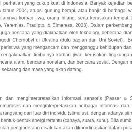
i perhatian yang cukup kuat di Indonesia. Banyak kejadian b
ahun 2004, erupsi gunung berapi, atau banjir di berbagai w
amnya korban jiwa, orang hilang, serta kerusakan tempat t
o
,
Yeremias, Pradipto,
&
Elmeresa
, 2023
).
Dalam perkembanga
juga bencana yang diakibatkan oleh teknologi, beberapa diant
ragedi Chernobyl di Ukraina (dulu bagian dari Uni Soviet).
B
an peristiwa yang mengancam dan mengganggu kehidupan dan
 mengakibatkan timbulnya korban jiwa, kerusakan lingkungan
ncana alam, bencana nonalam, dan bencana sosial. Dengan me
sa sekarang dan masa yang akan datang.
 dan menginterpretasikan informasi sensoris (Passer & 
roses dan menginterpretasikan berbagai informasi dari ma
angsang dari luar diri individu (stimulus), dengan adanya sti
 bentuk-bentuk energi tertentu (cahaya, suara, suhu). Bila sum
umlah penginderaan disatukan akan dikoordinasikan dalam pusat