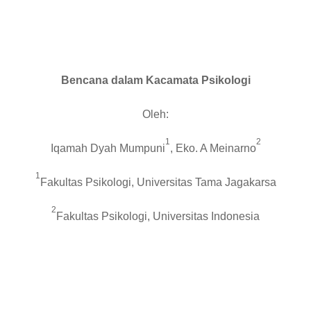
Bencana dalam Kacamata Psikologi
Oleh:
1
2
Iqamah Dyah Mumpuni
, Eko. A Meinarno
1
Fakultas Psikologi,
Universitas Tama Jagakarsa
2
Fakultas Psikologi,
Universitas Indonesia