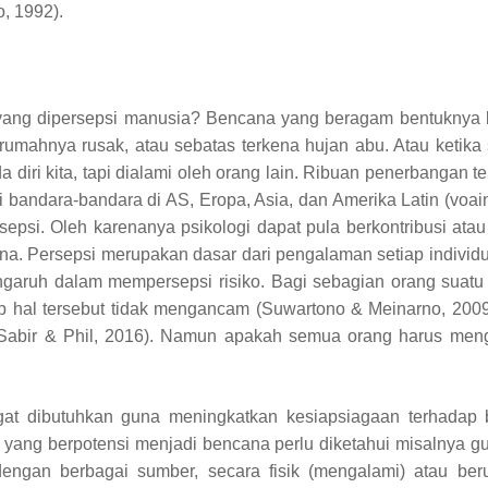
, 1992).
ng dipersepsi manusia? Bencana yang beragam bentuknya bel
mahnya rusak, atau sebatas terkena hujan abu. Atau ketika 
 diri kita, tapi dialami oleh orang lain. Ribuan penerbangan 
i bandara-bandara di AS, Eropa, Asia, dan Amerika Latin (voa
sepsi. Oleh karenanya psikologi dapat pula berkontribusi a
ana.
Persepsi merupakan dasar dari pengalaman setiap individu
ruh dalam mempersepsi risiko. Bagi sebagian orang suat
 hal tersebut tidak mengancam (Suwartono & Meinarno, 200
Sabir & Phil, 2016).
Namun apakah semua orang harus menga
at dibutuhkan guna meningkatkan kesiapsiagaan terhadap 
 yang berpotensi menjadi bencana perlu diketahui misalnya g
engan berbagai sumber, secara fisik (mengalami) atau beru