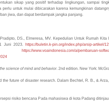
tukan sikap yang positif terhadap lingkungan, sampai tin
 perlu untuk mulai dibicarakan karena kemungkinan datangn
ban jiwa, dan dapat berdampak jangka panjang.
Pradipto,
DS.
, Elmeresa
, MV.
Kepedulian Untuk Rumah Kita 
1 Juni 2023
.
https://buletin.k-pin.org/index.php/arsip-artike
.
https://www.voaindonesia.com/a/pembaruan-softwa
2024
he science of mind and behavior
. 2nd edition. New York: McGra
nd the future of disaster research. Dalam Bechtel, R. B., & Arza
 Persepsi risiko bencana Pada mahasiswa di kota Padang ditinj