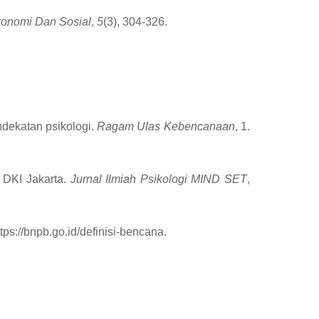
konomi Dan Sosial
,
5
(3), 304-326.
ndekatan psikologi.
Ragam Ulas Kebencanaan
, 1.
 DKI Jakarta.
Jurnal Ilmiah Psikologi MIND SET
,
s://bnpb.go.id/definisi-bencana.