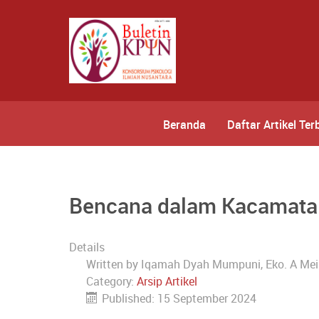
Beranda
Daftar Artikel Ter
Bencana dalam Kacamata 
Details
Written by
Iqamah Dyah Mumpuni, Eko. A Mei
Category:
Arsip Artikel
Published: 15 September 2024