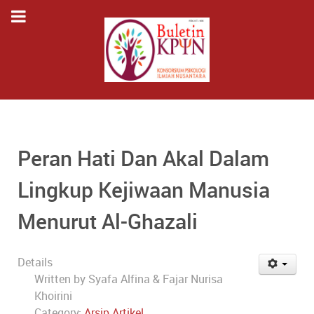
Peran Hati Dan Akal Dalam
Lingkup Kejiwaan Manusia
Menurut Al-Ghazali
Details
Written by
Syafa Alfina & Fajar Nurisa
Khoirini
Category:
Arsip Artikel