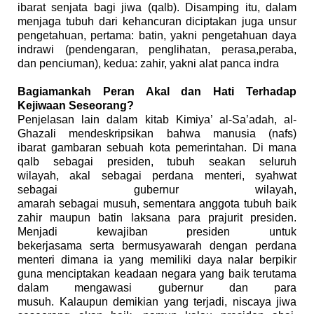
ibarat
senjata bagi
jiwa (qalb).
Disamping
itu
,
dalam
menjaga tubuh dari kehancuran diciptakan
juga unsur
pengetahuan, pertama: batin,
yakni
pengetahuan daya
indrawi (
pendengaran,
penglihatan, pe
rasa
,
peraba,
dan
penciuman)
, kedua:
zahir, ya
kni
alat panca indra
Bagiamankah Peran Akal dan Hati Terhadap
Kejiwaan Seseorang?
P
enjelasan
lain
dalam kitab Kimiya’ al
-
Sa’adah, al-
Ghazali men
deskripsikan
bahwa manusia (nafs)
ibarat
gambaran sebuah
kota pemerintahan. Di mana
qalb sebagai
presiden
,
tubuh seakan
seluruh
wilayah,
akal sebagai perdana menteri, syahwat
sebagai gubernur wilayah,
amarah
sebagai
musuh,
sementara
anggota
tubuh
baik
zahir
maupun
batin
laksana
para
prajurit
presiden
.
Menjadi kewajiban
presiden
untuk
be
kerjasama
serta
bermusyawarah dengan perdana
menteri
dimana ia
yang mem
iliki
daya nalar
ber
pikir
guna me
nciptakan
keadaan negara yang baik terutama
dalam men
gawasi
gubernur dan para
musuh.
Kalaupun
demikian yang terjadi, niscaya jiwa