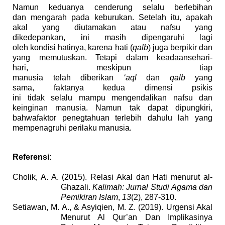
Namun
keduanya
cenderung
selalu
berlebihan
dan
m
engarah pada keburukan.
Setelah itu
, apakah
akal yang diutamakan atau nafsu yang
dikedepankan,
ini
masih dipengaruhi lagi
oleh
kondisi
hatinya, karena hati (
qalb
) juga berpikir dan
yang memutuskan.
Tetapi
dalam
keadaan
sehari-
hari,
meskipun
tiap
manusia
telah
diberikan
‘aql
dan
qalb
yang
sama,
faktanya kedua dimensi psikis
ini
tidak
selalu
mampu mengendalikan nafsu
dan
keinginan
manusia. Namun tak
dapat dipungkiri
,
bahwa
faktor penegtahuan terlebih dahulu lah yang
mempenagruhi
per
ilaku
manusia.
Referensi:
Cholik, A. A. (2015). Relasi Akal dan Hati menurut al-
Ghazali.
Kalimah: Jurnal Studi
Agama dan
Pemikiran Islam
,
13
(2), 287-310.
Setiawan, M. A., & Asyiqien, M. Z. (2019). Urgensi Akal
Menurut Al Qur’an Dan Implikasinya