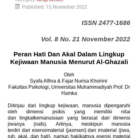
Published: 15 November 2022
ISSN 2477-1686
Vol. 8 No. 21 November 2022
Peran Hati Dan Akal Dalam Lingkup
Kejiwaan Manusia Menurut Al-Ghazali
Oleh
Syafa Alfina & Fajar Nurisa Khoirini
Fakultas Psikologi, Universitas Muhammadiyah Prof. Dr
Hamka
Ditinjau dari
lingkup
kejiwaan, manusia dipengaruhi
oleh dimensi psikis yang memiliki nilai
dan
tingkat
kemanusiaan yang ber
asal
dari
dimensi
jiwanya (nafs). Artinya
,
meskipun
manusia
ter
diri
dari
esensi
material (
jasmani
) dan imaterial (jiwa,
r
u
h, aka
l
, dan hati),
namun
hakikatnya
esensi
material