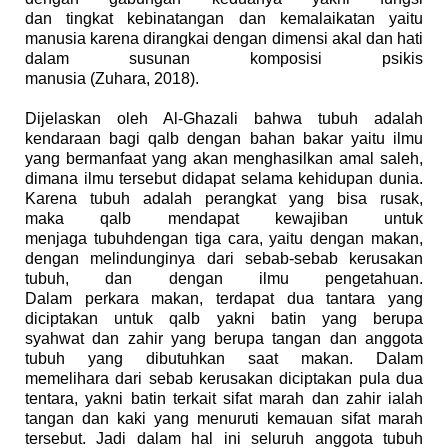
dan
tingkat
kebinatangan dan kemalaikatan
yaitu
manusia
karena dirangkai dengan dimensi akal dan hati
dalam susunan komposisi psikis
manusia
(
Zuhara,
2018).
Dijelaskan oleh Al-Ghazali
bahwa
tubuh
adalah
kendaraan bagi qalb dengan
bahan bakar
yaitu ilmu
y
an
g bermanfaat yang akan menghasilkan amal saleh
,
dimana ilmu tersebut didapat selama kehidupan dunia
.
Karena
tubuh
adalah
perangkat
yang bisa rusak,
maka
qalb mendapat kewajiban
untuk
menjaga
tubuh
dengan tiga cara, yaitu dengan makan,
dengan me
lindunginya
dari sebab-sebab
kerusakan
tubuh
, dan dengan
ilmu pengetahuan
.
Dalam
perkara
makan,
terdapat dua tantara yang
diciptakan untuk qalb
ya
kni
batin
yang berupa
syahwat
dan zahir
yang berupa tangan dan anggota
tubuh yang dibutuhkan saat makan
. Dalam
me
melihara
dari sebab kerusakan diciptakan pula dua
tentara, ya
kni
batin
terkait sifat marah
dan zahir
ialah
tangan dan kaki yang menuruti kemauan sifat marah
tersebut
.
Jadi
dalam hal ini seluruh anggota
tubuh