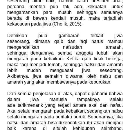
seseorang akan baik, namun kalau
presiden
abai
,
perdana menteri
pun
tak ada kekuatan
untuk
meng
amankan
para musuh sehingga
semuanya
berada
di bawah kendali musuh, maka
terjadilah
kekacauan pada jiwa
(
Cholik, 2015).
Demikian
pula gambaran te
rkait
jiwa
seseorang,
dimana
qalb dan ‘aql harus mampu
men
gendalikan
nafsu
dan amarah,
sehingga
dengannya
se
mua
anggota
tubuh
akan
mengarah pada kebaikan. K
etika
qalb tidak
bekerja
,
maka ‘aql
menjadi
lemah, sehingga
nafsu
dan amarah
lebih
mudah
menguasai jiwa seseorang.
Akibatnya
,
jiwa
semakin
diwarnai oleh nafsu dan
amarah yang akan me
mbawanya
pada
keburukan.
Dari
semua
penjelasan di atas,
dapat dipahami
bahwa
dalam jiwa manusia
tampaknya selalu
ada
tarik
menarik
yang terjadi
antara akal dan nafsu.
Akal selalu mengarah pada kebaikan, sedangkan nafsu
selalu mengarah pada
perilaku buruk
. Se
benarnya, jika
nafsu
dan amarah bisa dikendalikan
itu
akan menjadi
baik karena di situlah
kehidupan
seimbang
.