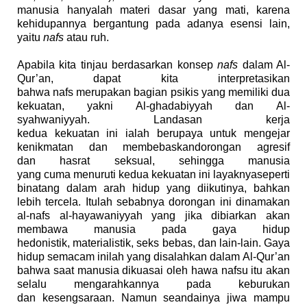
manusia hanyalah materi dasar yang mati, karena
kehidupannya
bergantung pada
adanya
esensi
lain,
yaitu
nafs
atau ruh.
Apabila kita tinjau berdasarkan
konsep
nafs
dalam Al-
Qur’an, dapat
kita interpretasikan
bahwa
nafs
merupakan bagian
psikis yang memiliki
dua
kekuatan
, ya
kni
A
l-ghadabiyyah dan
A
l-
syahwaniyyah.
Landasan
kerja
kedua
kekuatan
ini
ialah
beru
paya
untuk mengejar
kenikmatan dan me
mbebaskan
dorongan agresif
dan
hasrat
seksual,
sehingga manusia
yang
cuma
menuruti kedua
kekuatan
ini
layaknya
seperti
binatang dalam
arah
hidup yang di
ikutinya
, bahkan
lebih
tercela
.
Itulah sebabnya dorongan
ini dinamakan
al-nafs al
-
hayawaniyyah yang
jika dibiarkan
akan
me
mbawa
manusia
pada gaya hidup
hedonistik
,
materialistik,
seks bebas, dan lain
-
lain. Gaya
hidup
semacam
inilah yang di
salahkan dalam
Al-Qur’an
bahwa
saat
manusia dikuasai oleh hawa nafsu
itu
akan
selalu mengarahkan
nya
pada keburukan
dan
kesengsaraan
. Namun
seandainya
jiwa mampu