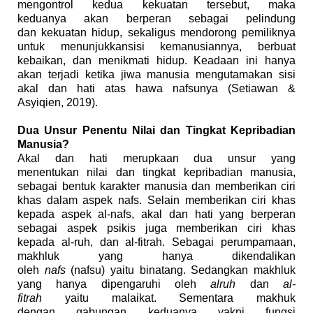
meng
ontrol
kedua
kekuatan
tersebut
, maka
kedua
nya
akan ber
peran
sebagai pelindung
dan
kekuatan
hidup, se
kaligus
mendorong pemiliknya
untuk me
nunjukkan
sisi kemanusiannya,
berbuat
kebaikan, dan
menikmati hidup.
Keadaan
ini hanya
akan terjadi
ketika
jiwa manusia men
gutamakan
sisi
akal dan hati
atas hawa
nafsunya
(
Setiawan
&
Asyiqien
,
2019
)
.
Dua Unsur Penentu Nilai dan Tingkat Kepribadian
Manusia?
Akal dan hati
merupkaan
dua unsur yang
me
nentukan
nilai dan tingkat
kepribadian
manusia,
sebagai
bentuk karakter
manusia dan memberikan
ciri
khas
dalam
aspek
nafs.
Selain
memberikan ciri khas
kepada
aspek
al-nafs,
akal dan hati yang berperan
sebagai aspek psikis juga memberikan ciri khas
kepada
al-ruh, dan al-fitrah. Sebagai per
umpamaan
,
makhluk yang hanya dikendalikan
oleh
nafs
(nafsu)
yaitu
binatang. Se
dangkan
makhluk
yang hanya dipengaruhi oleh
alruh
dan
al-
fitrah
yaitu
malaikat. Se
mentara
makhuk
dengan
gabungan
keduanya yakni
fungsi