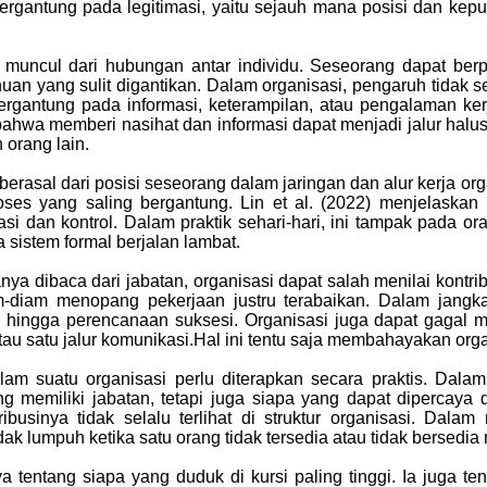
bergantung pada legitimasi, yaitu sejauh mana posisi dan ke
muncul dari hubungan antar individu. Seseorang dapat ber
uan yang sulit digantikan. Dalam organisasi, pengaruh tidak 
gantung pada informasi, keterampilan, atau pengalaman kerj
 bahwa memberi nasihat dan informasi dapat menjadi jalur hal
orang lain.
erasal dari posisi seseorang dalam jaringan dan alur kerja or
oses yang saling bergantung. Lin et al. (2022) menjelaska
i dan kontrol. Dalam praktik sehari-hari, ini tampak pada o
a sistem formal berjalan lambat.
nya dibaca dari jabatan, organisasi dapat salah menilai kont
m-diam menopang pekerjaan justru terabaikan. Dalam jangk
ingga perencanaan suksesi. Organisasi juga dapat gagal mel
atau satu jalur komunikasi.Hal ini tentu saja membahayakan orga
lam suatu organisasi perlu diterapkan secara praktis. Da
ng memiliki jabatan, tetapi juga siapa yang dapat dipercaya
ibusinya tidak selalu terlihat di struktur organisasi. Dal
dak lumpuh ketika satu orang tidak tersedia atau tidak bersedi
 tentang siapa yang duduk di kursi paling tinggi. Ia juga t