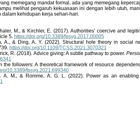
da yang memegang mandat formal, ada yang memegang keperca
mpu melihat pengaruh kekuasaan ini dengan lebih utuh, manus
n dalam kehidupan kerja sehari-hari.
thaler, M., & Kirchler, E. (2017). Authorities’ coercive and leg
ticle 5.
https://doi.org/10.3389/fpsyg.2017.00005
, A., & Ding, A. Y. (2022). Structural hole theory in social 
739.
https://doi.org/10.1109/TCSS.2021.3070321
arrick, R. (2018). Advice giving: A subtle pathway to power.
Person
46341
 on the followers: A theoretical framework of resource depende
i.org/10.3389/fpsyg.2021.699340
S. A. M., & Romme, A. G. L. (2022). Power as an enabling f
61