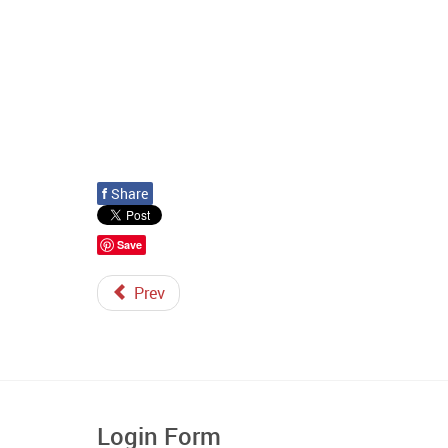
f
Share
Save
Prev
Login Form