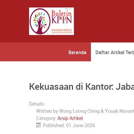
Beranda
Daftar Artikel Ter
Kekuasaan di Kantor: Ja
Details
Written by
Wong Loong Ching & Yusak Novan
Category:
Arsip Artikel
Published: 01 June 2026