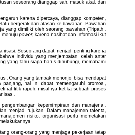
putusan seseorang dianggap sah, masuk akal, dan
pengaruh karena dipercaya, dianggap kompeten,
selalu bergerak dari atasan ke bawahan. Bawahan
a yang dimiliki oleh seorang bawahan (Tripathi,
us menuju
power
, karena nasihat dan informasi ikut
ganisasi. Seseorang dapat menjadi penting karena
n bahwa individu yang menjembatani celah antar
rang yang tahu siapa harus dihubungi, memahami
ribusi. Orang yang tampak menonjol bisa mendapat
a panjang, hal ini dapat memengaruhi promosi,
ihat titik rapuh, misalnya ketika sebuah proses
nisasi.
lam pengembangan kepemimpinan dan manajerial,
 dan menjadi rujukan. Dalam manajemen talenta,
am manajemen risiko, organisasi perlu memetakan
a melakukannya.
entang orang-orang yang menjaga pekerjaan tetap