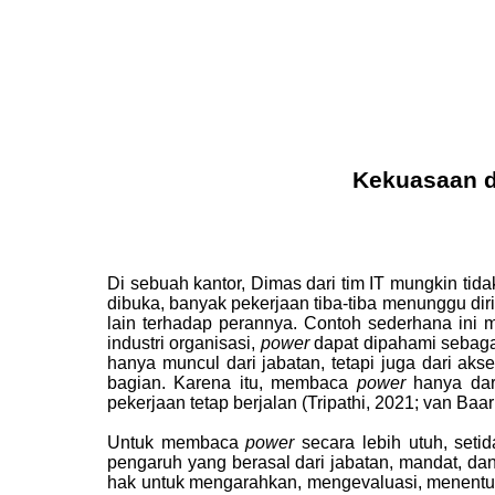
Kekuasaan d
Di sebuah kantor, Dimas dari tim IT mungkin tidak
dibuka, banyak pekerjaan tiba-tiba menunggu diri
lain terhadap perannya. Contoh sederhana ini m
industri organisasi,
power
dapat dipahami sebagai
hanya muncul dari jabatan, tetapi juga dari aks
bagian. Karena itu, membaca
power
hanya dari
pekerjaan tetap berjalan (Tripathi, 2021; van Baarl
Untuk membaca
power
secara lebih utuh, setid
pengaruh yang berasal dari jabatan, mandat, da
hak untuk mengarahkan, mengevaluasi, menentuka