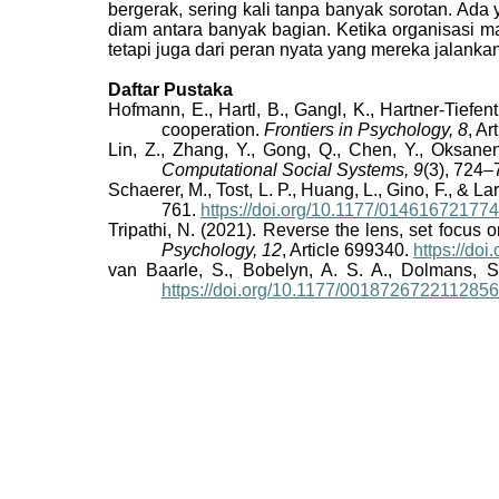
bergerak, sering kali tanpa banyak sorotan. A
diam antara banyak bagian. Ketika organisasi ma
tetapi juga dari peran nyata yang mereka jalanka
Daftar Pustaka
Hofmann, E., Hartl, B., Gangl, K., Hartner-Tiefen
cooperation.
Frontiers in Psychology, 8
, Ar
Lin, Z., Zhang, Y., Gong, Q., Chen, Y., Oksanen
Computational Social Systems, 9
(3), 724–
Schaerer, M., Tost, L. P., Huang, L., Gino, F., & L
761.
https://doi.org/10.1177/01461672177
Tripathi, N. (2021). Reverse the lens, set focus
Psychology, 12
, Article 699340.
https://do
van Baarle, S., Bobelyn, A. S. A., Dolmans, 
https://doi.org/10.1177/001872672211285