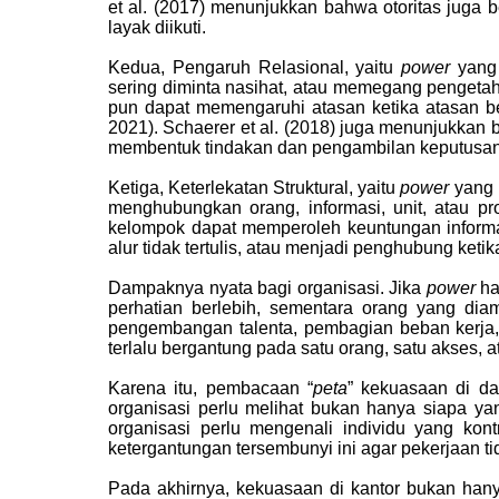
et al. (2017) menunjukkan bahwa otoritas juga 
layak diikuti.
Kedua, Pengaruh Relasional, yaitu
power
yang 
sering diminta nasihat, atau memegang pengetah
pun dapat memengaruhi atasan ketika atasan ber
2021). Schaerer et al. (2018) juga menunjukkan
membentuk tindakan dan pengambilan keputusan 
Ketiga, Keterlekatan Struktural, yaitu
power
yang b
menghubungkan orang, informasi, unit, atau pr
kelompok dapat memperoleh keuntungan informas
alur tidak tertulis, atau menjadi penghubung ketik
Dampaknya nyata bagi organisasi. Jika
power
ha
perhatian berlebih, sementara orang yang dia
pengembangan talenta, pembagian beban kerja, h
terlalu bergantung pada satu orang, satu akses, 
Karena itu, pembacaan “
peta
” kekuasaan di da
organisasi perlu melihat bukan hanya siapa ya
organisasi perlu mengenali individu yang kontr
ketergantungan tersembunyi ini agar pekerjaan ti
Pada akhirnya, kekuasaan di kantor bukan hanya