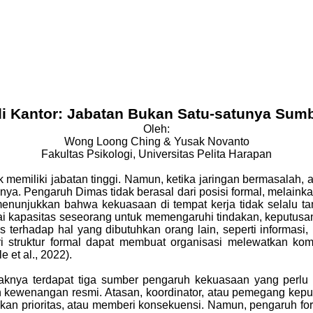
i Kantor: Jabatan Bukan Satu-satunya Sum
Oleh:
Wong Loong Ching & Yusak Novanto
Fakultas Psikologi, Universitas Pelita Harapan
 memiliki jabatan tinggi. Namun, ketika jaringan bermasalah, a
nya. Pengaruh Dimas tidak berasal dari posisi formal, melaink
enunjukkan bahwa kekuasaan di tempat kerja tidak selalu ta
 kapasitas seseorang untuk memengaruhi tindakan, keputusan, 
es terhadap hal yang dibutuhkan orang lain, seperti informasi,
 struktur formal dapat membuat organisasi melewatkan ko
e et al., 2022).
aknya terdapat tiga sumber pengaruh kekuasaan yang perlu di
n kewenangan resmi. Atasan, koordinator, atau pemegang kep
n prioritas, atau memberi konsekuensi. Namun, pengaruh for