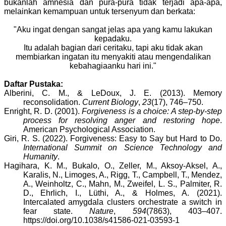
bukanlah amnesia dan pura-pura tidak terjadi apa-apa,
melainkan kemampuan untuk tersenyum dan berkata:
"Aku ingat dengan sangat jelas apa yang kamu lakukan
kepadaku.
Itu adalah bagian dari ceritaku, tapi aku tidak akan
membiarkan ingatan itu menyakiti atau mengendalikan
kebahagiaanku hari ini."
Daftar Pustaka:
Alberini, C. M., & LeDoux, J. E. (2013).
Memory
reconsolidation.
Current Biology
,
23
(17), 746–750.
Enright, R. D. (2001).
Forgiveness is a choice: A step-by-step
process for resolving anger and restoring hope
.
American Psychological Association.
Giri, R. S. (2022). Forgiveness: Easy to Say but Hard to Do.
International Summit on Science Technology and
Humanity
.
Hagihara, K. M., Bukalo, O., Zeller, M., Aksoy-Aksel, A.,
Karalis, N., Limoges, A., Rigg, T., Campbell, T., Mendez,
A., Weinholtz, C., Mahn, M., Zweifel, L. S., Palmiter, R.
D., Ehrlich, I., Lüthi, A., & Holmes, A. (2021).
Intercalated amygdala clusters orchestrate a switch in
fear state.
Nature
,
594
(7863), 403–407.
https://doi.org/10.1038/s41586-021-03593-1