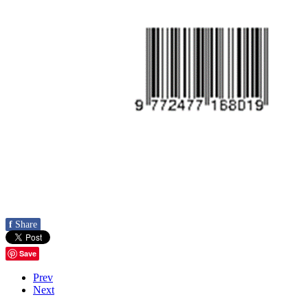
f
Share
Save
Prev
Next