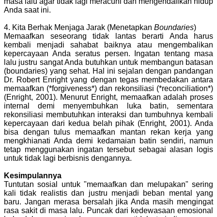
masa lalu agar tidak lagi meracuni dan mengendalikan hidup
Anda saat ini.
4. Kita Berhak Menjaga Jarak (Menetapkan
Boundaries
)
Memaafkan seseorang tidak lantas berarti Anda harus
kembali menjadi sahabat baiknya atau mengembalikan
kepercayaan Anda seratus persen. Ingatan tentang masa
lalu justru sangat Anda butuhkan untuk membangun batasan
(boundaries) yang sehat. Hal ini sejalan dengan pandangan
Dr. Robert Enright yang dengan tegas membedakan antara
memaafkan (*forgiveness*) dan rekonsiliasi (*reconciliation*)
(Enright, 2001). Menurut Enright, memaafkan adalah proses
internal demi menyembuhkan luka batin, sementara
rekonsiliasi membutuhkan interaksi dan tumbuhnya kembali
kepercayaan dari kedua belah pihak (Enright, 2001). Anda
bisa dengan tulus memaafkan mantan rekan kerja yang
mengkhianati Anda demi kedamaian batin sendiri, namun
tetap menggunakan ingatan tersebut sebagai alasan logis
untuk tidak lagi berbisnis dengannya.
Kesimpulannya
Tuntutan sosial untuk "memaafkan dan melupakan" sering
kali tidak realistis dan justru menjadi beban mental yang
baru. Jangan merasa bersalah jika Anda masih mengingat
rasa sakit di masa lalu. Puncak dari kedewasaan emosional