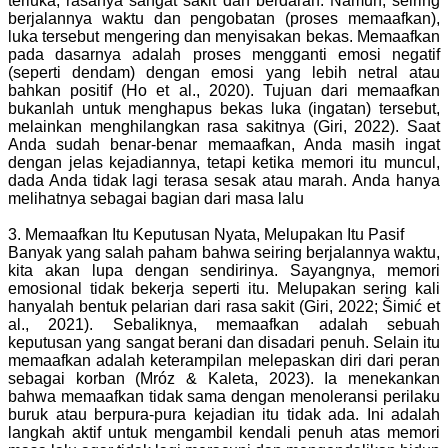
terluka, rasanya sangat sakit dan berdarah. Namun, seiring
berjalannya waktu dan pengobatan (proses memaafkan),
luka tersebut mengering dan menyisakan bekas. Memaafkan
pada dasarnya adalah proses mengganti emosi negatif
(seperti dendam) dengan emosi yang lebih netral atau
bahkan positif (Ho et al., 2020). Tujuan dari memaafkan
bukanlah untuk menghapus bekas luka (ingatan) tersebut,
melainkan menghilangkan rasa sakitnya (Giri, 2022). Saat
Anda sudah benar-benar memaafkan, Anda masih ingat
dengan jelas kejadiannya, tetapi ketika memori itu muncul,
dada Anda tidak lagi terasa sesak atau marah. Anda hanya
melihatnya sebagai bagian dari masa lalu
3. Memaafkan Itu Keputusan Nyata, Melupakan Itu Pasif
Banyak yang salah paham bahwa seiring berjalannya waktu,
kita akan lupa dengan sendirinya. Sayangnya, memori
emosional tidak bekerja seperti itu. Melupakan sering kali
hanyalah bentuk pelarian dari rasa sakit (Giri, 2022; Šimić et
al., 2021). Sebaliknya, memaafkan adalah sebuah
keputusan yang sangat berani dan disadari penuh. Selain itu
memaafkan adalah keterampilan melepaskan diri dari peran
sebagai korban (Mróz & Kaleta, 2023). Ia menekankan
bahwa memaafkan tidak sama dengan menoleransi perilaku
buruk atau berpura-pura kejadian itu tidak ada. Ini adalah
langkah aktif untuk mengambil kendali penuh atas memori