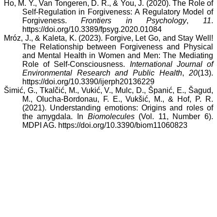
Ho, M. Y., Van Tongeren, D. R., & You, J. (2020). The Role of
Self-Regulation in Forgiveness: A Regulatory Model of
Forgiveness.
Frontiers in Psychology
,
11
.
https://doi.org/10.3389/fpsyg.2020.01084
Mróz, J., & Kaleta, K. (2023). Forgive, Let Go, and Stay Well!
The Relationship between Forgiveness and Physical
and Mental Health in Women and Men: The Mediating
Role of Self-Consciousness.
International Journal of
Environmental Research and Public Health
,
20
(13).
https://doi.org/10.3390/ijerph20136229
Šimić, G., Tkalčić, M., Vukić, V., Mulc, D., Španić, E., Šagud,
M., Olucha-Bordonau, F. E., Vukšić, M., & Hof, P. R.
(2021). Understanding emotions: Origins and roles of
the amygdala. In
Biomolecules
(Vol. 11, Number 6).
MDPI AG. https://doi.org/10.3390/biom11060823