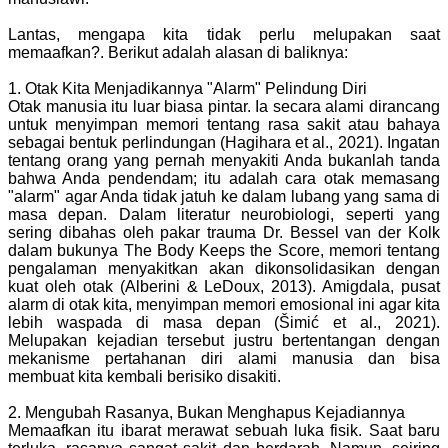
Lantas, mengapa kita tidak perlu melupakan saat
memaafkan?. Berikut adalah alasan di baliknya:
1. Otak Kita Menjadikannya "Alarm" Pelindung Diri
Otak manusia itu luar biasa pintar. Ia secara alami dirancang
untuk menyimpan memori tentang rasa sakit atau bahaya
sebagai bentuk perlindungan (Hagihara et al., 2021). Ingatan
tentang orang yang pernah menyakiti Anda bukanlah tanda
bahwa Anda pendendam; itu adalah cara otak memasang
"alarm" agar Anda tidak jatuh ke dalam lubang yang sama di
masa depan. Dalam literatur neurobiologi, seperti yang
sering dibahas oleh pakar trauma Dr. Bessel van der Kolk
dalam bukunya The Body Keeps the Score, memori tentang
pengalaman menyakitkan akan dikonsolidasikan dengan
kuat oleh otak (Alberini & LeDoux, 2013). Amigdala, pusat
alarm di otak kita, menyimpan memori emosional ini agar kita
lebih waspada di masa depan (Šimić et al., 2021).
Melupakan kejadian tersebut justru bertentangan dengan
mekanisme pertahanan diri alami manusia dan bisa
membuat kita kembali berisiko disakiti.
2. Mengubah Rasanya, Bukan Menghapus Kejadiannya
Memaafkan itu ibarat merawat sebuah luka fisik. Saat baru