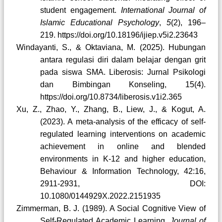
student engagement.
International Journal of
Islamic Educational Psychology
,
5
(2), 196–
219. https://doi.org/10.18196/ijiep.v5i2.23643
Windayanti, S., & Oktaviana, M. (2025). Hubungan
antara regulasi diri dalam belajar dengan grit
pada siswa SMA. Liberosis: Jurnal Psikologi
dan Bimbingan Konseling, 15(4).
https://doi.org/10.8734/liberosis.v1i2.365
Xu, Z., Zhao, Y., Zhang, B., Liew, J., & Kogut, A.
(2023). A meta-analysis of the efficacy of self-
regulated learning interventions on academic
achievement in online and blended
environments in K-12 and higher education,
Behaviour & Information Technology, 42:16,
2911-2931, DOI:
10.1080/0144929X.2022.2151935
Zimmerman, B. J. (1989). A Social Cognitive View of
Self-Regulated Academic Learning.
Journal of