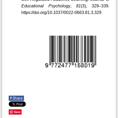
Educational Psychology
,
81
(3), 329–339.
https://doi.org/10.1037/0022-0663.81.3.329
f
Share
Save