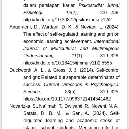
dalam persiapan karier.
Psikostudia: Jurnal
Psikologi
,
12
(2), 231–238.
http://dx.doi.org/10.30872/psikostudia.v12i2
Anggraeni, D., Wardani, D. K., & Noviani, L. (2024).
The effect of self-regulated learning and grit on
economic learning achievement.
International
Journal of Multicultural and Multireligious
Understanding
,
11
(1), 319–328.
http://dx.doi.org/10.18415/ijmmu.v11i2.5555
Duckworth, A. L., & Gross, J. J. (2014). Self-control
and grit: Related but separable determinants of
success.
Current Directions in Psychological
Science
,
23
(5), 319–325.
https://doi.org/10.1177/0963721414541462
Novarizka, S., Na’imah, T., Dwiyanti, R., Noveni, N. A.,
Satata, D. B. M., & Şen, A. (2024). Self-
regulated learning and academic stress of
Islamic school students: Mediating effect of