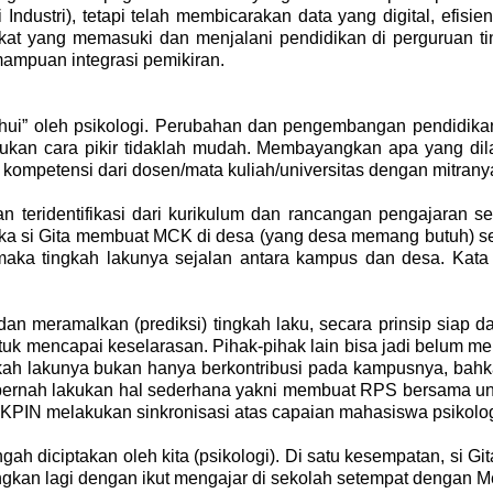
ndustri), tetapi telah membicarakan data yang digital, efisie
at yang memasuki dan menjalani pendidikan di perguruan ting
mampuan integrasi pemikiran.
ahui” oleh psikologi. Perubahan dan pengembangan pendidikan
tukan cara pikir tidaklah mudah. Membayangkan apa yang dil
kompetensi dari dosen/mata kuliah/universitas dengan mitrany
teridentifikasi dari kurikulum dan rancangan pengajaran seme
 jika si Gita membuat MCK di desa (yang desa memang butuh) se
aka tingkah lakunya sejalan antara kampus dan desa. Kata 
 dan meramalkan (prediksi) tingkah laku, secara prinsip siap
k mencapai keselarasan. Pihak-pihak lain bisa jadi belum me
kah lakunya bukan hanya berkontribusi pada kampusnya, bah
pernah lakukan hal sederhana yakni membuat RPS bersama untu
KPIN melakukan sinkronisasi atas capaian mahasiswa psikolo
ngah diciptakan oleh kita (psikologi). Di satu kesempatan, si G
an lagi dengan ikut mengajar di sekolah setempat dengan Mer