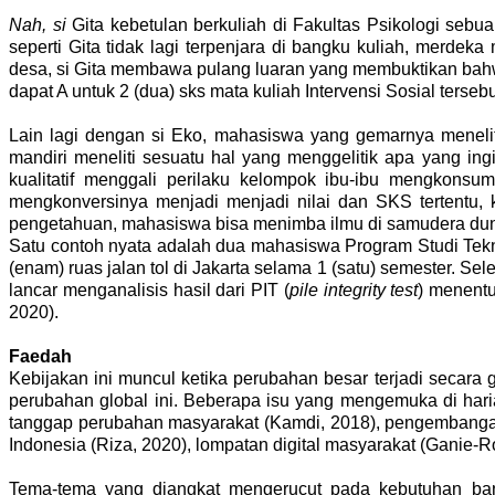
Nah, si
Gita kebetulan berkuliah di Fakultas Psikologi sebu
seperti Gita tidak lagi terpenjara di bangku kuliah, merde
desa, si Gita membawa pulang luaran yang membuktikan bahwa
dapat A untuk 2 (dua) sks mata kuliah Intervensi Sosial terseb
Lain lagi dengan si Eko, mahasiswa yang gemarnya menelit
mandiri meneliti sesuatu hal yang menggelitik apa yang ing
kualitatif menggali perilaku kelompok ibu-ibu mengkonsu
mengkonversinya menjadi menjadi nilai dan SKS tertentu,
pengetahuan, mahasiswa bisa menimba ilmu di samudera dun
Satu contoh nyata adalah dua mahasiswa Program Studi Tek
(enam) ruas jalan tol di Jakarta selama 1 (satu) semester. S
lancar menganalisis hasil dari PIT (
pile integrity test
) menentu
2020).
Faedah
Kebijakan ini muncul ketika perubahan besar terjadi secara
perubahan global ini. Beberapa isu yang mengemuka di haria
tanggap perubahan masyarakat (Kamdi, 2018), pengembangan k
Indonesia (Riza, 2020), lompatan digital masyarakat (Ganie-
Tema-tema yang diangkat mengerucut pada kebutuhan bangs