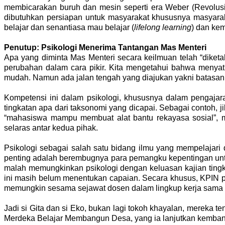
membicarakan buruh dan mesin seperti era Weber (Revolusi I
dibutuhkan persiapan untuk masyarakat khususnya masyarak
belajar dan senantiasa mau belajar (
lifelong learning
) dan ke
Penutup: Psikologi Menerima Tantangan Mas Menteri
Apa yang diminta Mas Menteri secara keilmuan telah “diket
perubahan dalam cara pikir. Kita mengetahui bahwa menya
mudah. Namun ada jalan tengah yang diajukan yakni batasan 
Kompetensi ini dalam psikologi, khususnya dalam pengajaran 
tingkatan apa dari taksonomi yang dicapai. Sebagai contoh,
“mahasiswa mampu membuat alat bantu rekayasa sosial”, m
selaras antar kedua pihak.
Psikologi sebagai salah satu bidang ilmu yang mempelajari
penting adalah berembugnya para pemangku kepentingan untu
malah memungkinkan psikologi dengan keluasan kajian ting
ini masih belum menentukan capaian. Secara khusus, KPIN 
memungkin sesama sejawat dosen dalam lingkup kerja sama 
Jadi si Gita dan si Eko, bukan lagi tokoh khayalan, mereka te
Merdeka Belajar Membangun Desa, yang ia lanjutkan kembangk