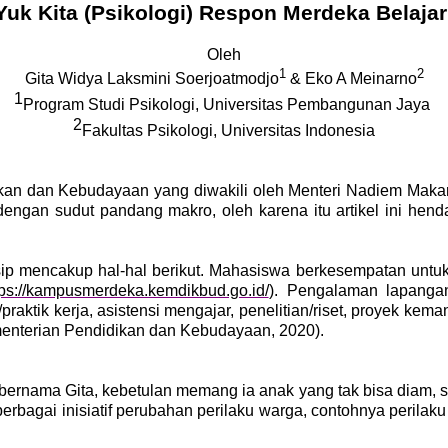
Yuk Kita (Psikologi) Respon Merdeka Belajar
Oleh
1
2
Gita Widya Laksmini Soerjoatmodjo
& Eko A Meinarno
1
Program Studi Psikologi, Universitas Pembangunan Jaya
2
Fakultas Psikologi, Universitas Indonesia
ikan dan Kebudayaan yang diwakili oleh Menteri Nadiem Maka
 dengan sudut pandang makro, oleh karena itu artikel ini h
insip mencakup hal-hal berikut. Mahasiswa berkesempatan u
tps://kampusmerdeka.kemdikbud.go.id/
). Pengalaman lapang
/praktik kerja, asistensi mengajar, penelitian/riset, proyek k
menterian Pendidikan dan Kebudayaan, 2020).
rnama Gita, kebetulan memang ia anak yang tak bisa diam, s
am berbagai inisiatif perubahan perilaku warga, contohnya peri