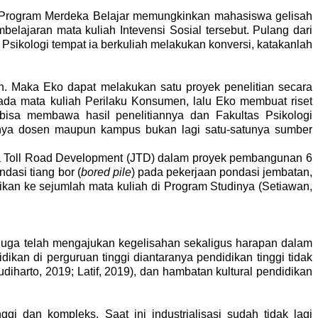
ial. Program Merdeka Belajar memungkinkan mahasiswa gelisah
elajaran mata kuliah Intevensi Sosial tersebut. Pulang dari
sikologi tempat ia berkuliah melakukan konversi, katakanlah
n. Maka Eko dapat melakukan satu proyek penelitian secara
h ada mata kuliah Perilaku Konsumen, lalu Eko membuat riset
bisa membawa hasil penelitiannya dan Fakultas Psikologi
tinya dosen maupun kampus bukan lagi satu-satunya sumber
ta Toll Road Development (JTD) dalam proyek pembangunan 6
dasi tiang bor (
bored pile
) pada pekerjaan pondasi jembatan,
sikan ke sejumlah mata kuliah di Program Studinya (Setiawan,
n juga telah mengajukan kegelisahan sekaligus harapan dalam
kan di perguruan tinggi diantaranya pendidikan tinggi tidak
harto, 2019; Latif, 2019), dan hambatan kultural pendidikan
 dan kompleks. Saat ini industrialisasi sudah tidak lagi