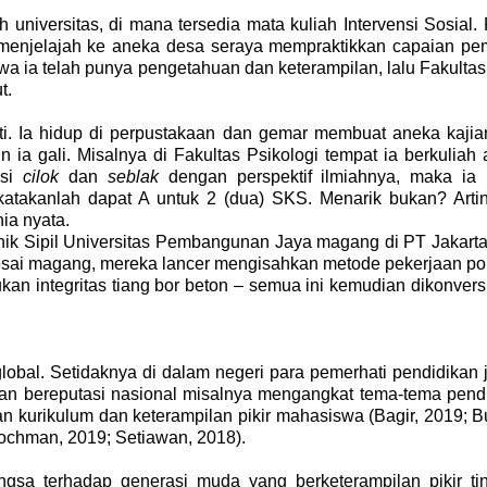
ah universitas, di mana tersedia mata kuliah Intervensi Sos
ka menjelajah ke aneka desa seraya mempraktikkan capaian pemb
 ia telah punya pengetahuan dan keterampilan, lalu Fakultas P
ut.
i. Ia hidup di perpustakaan dan gemar membuat aneka kajia
in ia gali. Misalnya di Fakultas Psikologi tempat ia berkulia
msi
cilok
dan
seblak
dengan perspektif ilmiahnya, maka ia 
 katakanlah dapat A untuk 2 (dua) SKS. Menarik bukan? Ar
ia nyata.
nik Sipil Universitas Pembangunan Jaya magang di PT Jakar
elesai magang, mereka lancer mengisahkan metode pekerjaan pon
kan integritas tiang bor beton – semua ini kemudian dikonver
 global. Setidaknya di dalam negeri para pemerhati pendidika
n bereputasi nasional misalnya mengangkat tema-tema pendidi
urikulum dan keterampilan pikir mahasiswa (Bagir, 2019; Budi
Rochman, 2019; Setiawan, 2018).
a terhadap generasi muda yang berketerampilan pikir tinggi