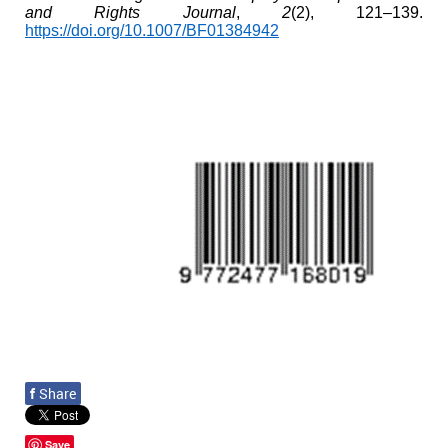
and Rights Journal
,
2
(2), 121–139.
https://doi.org/10.1007/BF01384942
f
Share
Save