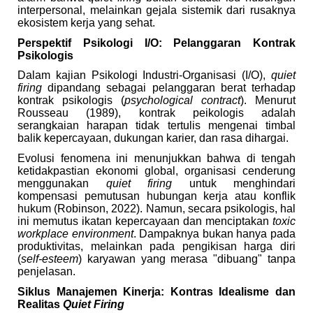
interpersonal, melainkan gejala sistemik dari rusaknya
ekosistem kerja yang sehat.
Perspektif Psikologi I/O: Pelanggaran Kontrak
Psikologis
Dalam kajian Psikologi Industri-Organisasi (I/O),
quiet
firing
dipandang sebagai pelanggaran berat terhadap
kontrak psikologis (
psychological contract
). Menurut
Rousseau (1989), kontrak peikologis adalah
serangkaian harapan tidak tertulis mengenai timbal
balik kepercayaan, dukungan karier, dan rasa dihargai.
Evolusi fenomena ini menunjukkan bahwa di tengah
ketidakpastian ekonomi global, organisasi cenderung
menggunakan
quiet firing
untuk menghindari
kompensasi pemutusan hubungan kerja atau konflik
hukum (Robinson, 2022). Namun, secara psikologis, hal
ini memutus ikatan kepercayaan dan menciptakan
toxic
workplace environment
. Dampaknya bukan hanya pada
produktivitas, melainkan pada pengikisan harga diri
(
self-esteem
) karyawan yang merasa "dibuang" tanpa
penjelasan.
Siklus Manajemen Kinerja: Kontras Idealisme dan
Realitas
Quiet Firing