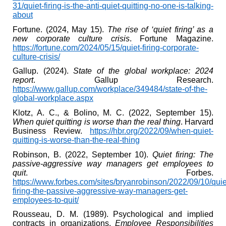
31/quiet-firing-is-the-anti-quiet-quitting-no-one-is-talking-
about
Fortune. (2024, May 15).
The rise of ‘quiet firing’ as a
new corporate culture crisis
. Fortune Magazine.
https://fortune.com/2024/05/15/quiet-firing-corporate-
culture-crisis/
Gallup. (2024).
State of the global workplace: 2024
report
. Gallup Research.
https://www.gallup.com/workplace/349484/state-of-the-
global-workplace.aspx
Klotz, A. C., & Bolino, M. C. (2022, September 15).
When quiet quitting is worse than the real thing
. Harvard
Business Review.
https://hbr.org/2022/09/when-quiet-
quitting-is-worse-than-the-real-thing
Robinson, B. (2022, September 10).
Quiet firing: The
passive-aggressive way managers get employees to
quit
. Forbes.
https://www.forbes.com/sites/bryanrobinson/2022/09/10/quie
firing-the-passive-aggressive-way-managers-get-
employees-to-quit/
Rousseau, D. M. (1989). Psychological and implied
contracts in organizations.
Employee Responsibilities