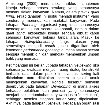
Armstrong (2009) merumuskan siklus manajemen
kinerja sebagai proses berulang yang seharusnya
memanusiakan karyawan. Namun, dalam praktik
quiet
firing
, setiap tahapan ini justru menjadi instrumen yang
cenderung merendahkan martabat karyawan. Pada
tahapan
Planning
, organisasi yang ideal seharusnya
menetapkan tujuan secara kolaboratif, namun dalam
quiet firing
, ekspektasi kinerja sengaja dibuat kabur
sehingga karyawan bekerja tanpa arah. Masuk ke
tahapan
Acting/Monitoring
, fungsi atasan yang
semestinya menjadi
coach
justru digantikan oleh
fenomena
performance ghosting
, di mana atasan secara
sengaja menarik diri dan menolak memberikan umpan
balik yang memadai.
Ketimpangan ini berlanjut pada tahapan
Reviewing
; jika
seharusnya evaluasi menjadi ruang dialog konstruktif
berbasis data, dalam praktik ini evaluasi sering kali
ditiadakan atau dilakukan secara subjektif untuk
memojokkan karyawan. Kondisi tersebut semakin
diperburuk pada tahapan
Developing
, di mana akses
terhadap pelatihan dan promosi yang seharusnya
menjadi hak pertumbuhan karyawan justru "dibekukan",
sehingga memicu stagnasi karier yang dipaksakan.
Akhirnya, pada tahapan
Renewal
, kegagalan organisasi