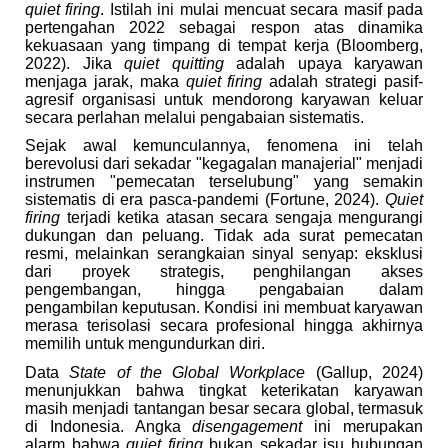
quiet firing
. Istilah ini mulai mencuat secara masif pada
pertengahan 2022 sebagai respon atas dinamika
kekuasaan yang timpang di tempat kerja (Bloomberg,
2022). Jika
quiet quitting
adalah upaya karyawan
menjaga jarak, maka
quiet firing
adalah strategi pasif-
agresif organisasi untuk mendorong karyawan keluar
secara perlahan melalui pengabaian sistematis.
Sejak awal kemunculannya, fenomena ini telah
berevolusi dari sekadar "kegagalan manajerial" menjadi
instrumen "pemecatan terselubung" yang semakin
sistematis di era pasca-pandemi (Fortune, 2024).
Quiet
firing
terjadi ketika atasan secara sengaja mengurangi
dukungan dan peluang. Tidak ada surat pemecatan
resmi, melainkan serangkaian sinyal senyap: eksklusi
dari proyek strategis, penghilangan akses
pengembangan, hingga pengabaian dalam
pengambilan keputusan. Kondisi ini membuat karyawan
merasa terisolasi secara profesional hingga akhirnya
memilih untuk mengundurkan diri.
Data
State of the Global Workplace
(Gallup, 2024)
menunjukkan bahwa tingkat keterikatan karyawan
masih menjadi tantangan besar secara global, termasuk
di Indonesia. Angka
disengagement
ini merupakan
alarm bahwa
quiet firing
bukan sekadar isu hubungan