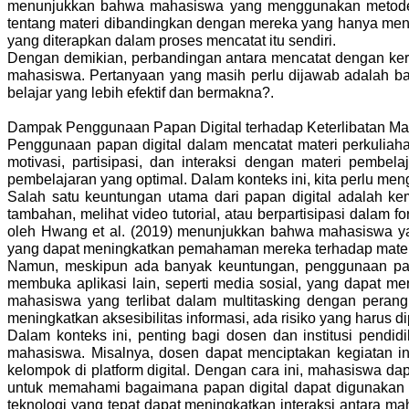
menunjukkan bahwa mahasiswa yang menggunakan metode me
tentang materi dibandingkan dengan mereka yang hanya menca
yang diterapkan dalam proses mencatat itu sendiri.
Dengan demikian, perbandingan antara mencatat dengan kerta
mahasiswa. Pertanyaan yang masih perlu dijawab adalah bag
belajar yang lebih efektif dan bermakna?.
Dampak Penggunaan Papan Digital terhadap Keterlibatan M
Penggunaan papan digital dalam mencatat materi perkuliaha
motivasi, partisipasi, dan interaksi dengan materi pembel
pembelajaran yang optimal. Dalam konteks ini, kita perlu me
Salah satu keuntungan utama dari papan digital adalah 
tambahan, melihat video tutorial, atau berpartisipasi dalam 
oleh Hwang et al. (2019) menunjukkan bahwa mahasiswa yan
yang dapat meningkatkan pemahaman mereka terhadap mater
Namun, meskipun ada banyak keuntungan, penggunaan papan
membuka aplikasi lain, seperti media sosial, yang dapat m
mahasiswa yang terlibat dalam multitasking dengan perang
meningkatkan aksesibilitas informasi, ada risiko yang harus di
Dalam konteks ini, penting bagi dosen dan institusi pend
mahasiswa. Misalnya, dosen dapat menciptakan kegiatan int
kelompok di platform digital. Dengan cara ini, mahasiswa da
untuk memahami bagaimana papan digital dapat digunakan 
teknologi yang tepat dapat meningkatkan interaksi antara ma