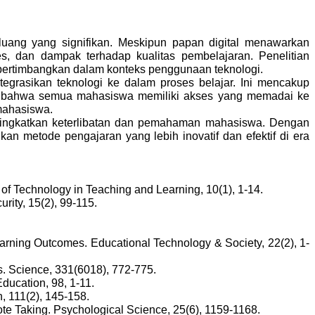
luang yang signifikan. Meskipun papan digital menawarkan
ses, dan dampak terhadap kualitas pembelajaran. Penelitian
pertimbangkan dalam konteks penggunaan teknologi.
grasikan teknologi ke dalam proses belajar. Ini mencakup
an bahwa semua mahasiswa memiliki akses yang memadai ke
 mahasiswa.
meningkatkan keterlibatan dan pemahaman mahasiswa. Dengan
n metode pengajaran yang lebih inovatif dan efektif di era
l of Technology in Teaching and Learning, 10(1), 1-14.
rity, 15(2), 99-115.
arning Outcomes. Educational Technology & Society, 22(2), 1-
s. Science, 331(6018), 772-775.
ducation, 98, 1-11.
h, 111(2), 145-158.
e Taking. Psychological Science, 25(6), 1159-1168.