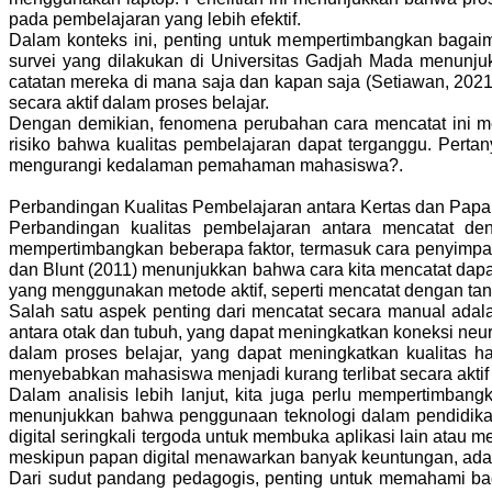
pada pembelajaran yang lebih efektif.
Dalam konteks ini, penting untuk mempertimbangkan bagaim
survei yang dilakukan di Universitas Gadjah Mada menun
catatan mereka di mana saja dan kapan saja (Setiawan, 202
secara aktif dalam proses belajar.
Dengan demikian, fenomena perubahan cara mencatat ini menc
risiko bahwa kualitas pembelajaran dapat terganggu. Perta
mengurangi kedalaman pemahaman mahasiswa?.
Perbandingan Kualitas Pembelajaran antara Kertas dan Papan
Perbandingan kualitas pembelajaran antara mencatat deng
mempertimbangkan beberapa faktor, termasuk cara penyimpana
dan Blunt (2011) menunjukkan bahwa cara kita mencatat dap
yang menggunakan metode aktif, seperti mencatat dengan ta
Salah satu aspek penting dari mencatat secara manual adalah
antara otak dan tubuh, yang dapat meningkatkan koneksi neu
dalam proses belajar, yang dapat meningkatkan kualitas has
menyebabkan mahasiswa menjadi kurang terlibat secara aktif 
Dalam analisis lebih lanjut, kita juga perlu mempertimbang
menunjukkan bahwa penggunaan teknologi dalam pendidikan
digital seringkali tergoda untuk membuka aplikasi lain atau
meskipun papan digital menawarkan banyak keuntungan, ada j
Dari sudut pandang pedagogis, penting untuk memahami ba