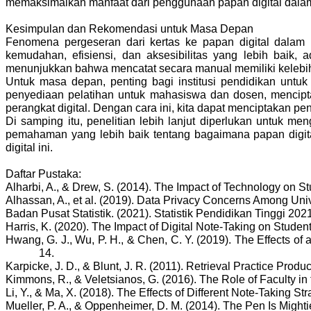
memaksimalkan manfaat dari penggunaan papan digital dalam
Kesimpulan dan Rekomendasi untuk Masa Depan
Fenomena pergeseran dari kertas ke papan digital dalam 
kemudahan, efisiensi, dan aksesibilitas yang lebih baik, 
menunjukkan bahwa mencatat secara manual memiliki kelebih
Untuk masa depan, penting bagi institusi pendidikan unt
penyediaan pelatihan untuk mahasiswa dan dosen, mencip
perangkat digital. Dengan cara ini, kita dapat menciptakan 
Di samping itu, penelitian lebih lanjut diperlukan untuk
pemahaman yang lebih baik tentang bagaimana papan digital
digital ini.
Daftar Pustaka:
Alharbi, A., & Drew, S. (2014). The Impact of Technology on St
Alhassan, A., et al.
(2019).
Data Privacy Concerns Among Univers
Badan Pusat Statistik. (2021). Statistik Pendidikan Tinggi 202
Harris, K. (2020). The Impact of Digital Note-Taking on Stude
Hwang, G. J., Wu, P. H., & Chen, C. Y. (2019). The Effects 
14.
Karpicke, J. D., & Blunt, J. R. (2011). Retrieval Practice Pr
Kimmons, R., & Veletsianos, G. (2016). The Role of Faculty in
Li, Y., & Ma, X. (2018). The Effects of Different Note-Taking 
Mueller, P. A., & Oppenheimer, D. M. (2014).
The Pen Is Mighti