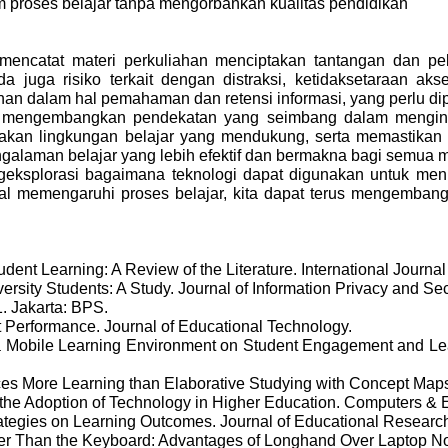
 proses belajar tanpa mengorbankan kualitas pendidikan
mencatat materi perkuliahan menciptakan tantangan dan pe
ada juga risiko terkait dengan distraksi, ketidaksetaraan ak
an dalam hal pemahaman dan retensi informasi, yang perlu di
uk mengembangkan pendekatan yang seimbang dalam menginte
takan lingkungan belajar yang mendukung, serta memastik
pengalaman belajar yang lebih efektif dan bermakna bagi semua
 mengeksplorasi bagaimana teknologi dapat digunakan untuk 
 memengaruhi proses belajar, kita dapat terus mengembangka
udent Learning: A Review of the Literature. International Journa
ity Students: A Study. Journal of Information Privacy and Secu
1. Jakarta: BPS.
nt Performance. Journal of Educational Technology.
of a Mobile Learning Environment on Student Engagement and Le
oduces More Learning than Elaborative Studying with Concept Map
 the Adoption of Technology in Higher Education.
Computers & E
Strategies on Learning Outcomes. Journal of Educational Researc
er Than the Keyboard: Advantages of Longhand Over Laptop Not