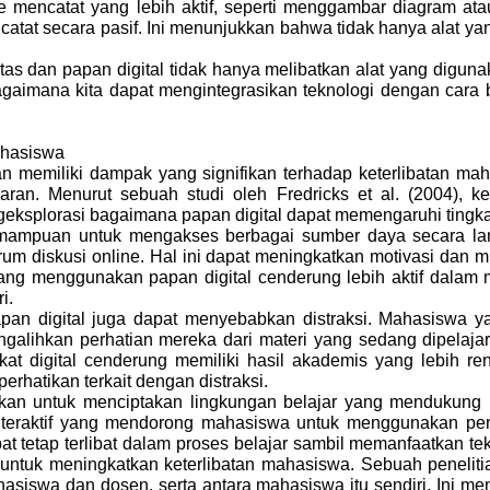
ncatat yang lebih aktif, seperti menggambar diagram at
tat secara pasif. Ini menunjukkan bahwa tidak hanya alat yan
s dan papan digital tidak hanya melibatkan alat yang diguna
aimana kita dapat mengintegrasikan teknologi dengan cara b
ahasiswa
n memiliki dampak yang signifikan terhadap keterlibatan mah
ajaran. Menurut sebuah studi oleh Fredricks et al. (2004), 
ngeksplorasi bagaimana papan digital dapat memengaruhi tingka
kemampuan untuk mengakses berbagai sumber daya secara l
forum diskusi online. Hal ini dapat meningkatkan motivasi dan
g menggunakan papan digital cenderung lebih aktif dalam men
i.
 digital juga dapat menyebabkan distraksi. Mahasiswa yan
engalihkan perhatian mereka dari materi yang sedang dipelaja
kat digital cenderung memiliki hasil akademis yang lebih r
perhatikan terkait dengan distraksi.
idikan untuk menciptakan lingkungan belajar yang mendukung
eraktif yang mendorong mahasiswa untuk menggunakan perangka
pat tetap terlibat dalam proses belajar sambil memanfaatkan te
untuk meningkatkan keterlibatan mahasiswa. Sebuah penelit
hasiswa dan dosen, serta antara mahasiswa itu sendiri. Ini m