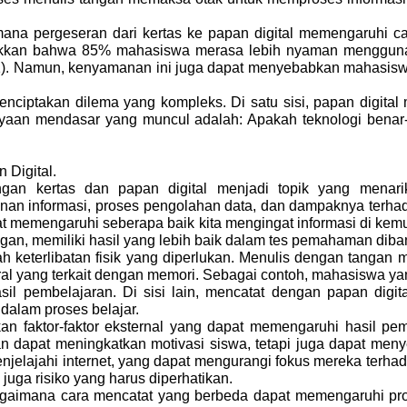
ana pergeseran dari kertas ke papan digital memengaruhi ca
jukkan bahwa 85% mahasiswa merasa lebih nyaman menggun
1). Namun, kenyamanan ini juga dapat menyebabkan mahasiswa m
iptakan dilema yang kompleks. Di satu sisi, papan digital m
nyaan mendasar yang muncul adalah: Apakah teknologi benar-b
 Digital.
an kertas dan papan digital menjadi topik yang menarik un
n informasi, proses pengolahan data, dan dampaknya terhadap
at memengaruhi seberapa baik kita mengingat informasi di kem
ngan, memiliki hasil yang lebih baik dalam tes pemahaman d
 keterlibatan fisik yang diperlukan. Menulis dengan tangan m
ral yang terkait dengan memori. Sebagai contoh, mahasiswa yan
il pembelajaran. Di sisi lain, mencatat dengan papan digita
dalam proses belajar.
kan faktor-faktor eksternal yang dapat memengaruhi hasil pe
 dapat meningkatkan motivasi siswa, tetapi juga dapat men
 menjelajahi internet, yang dapat mengurangi fokus mereka terh
uga risiko yang harus diperhatikan.
gaimana cara mencatat yang berbeda dapat memengaruhi pros