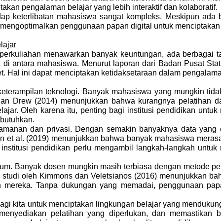
takan pengalaman belajar yang lebih interaktif dan kolaboratif.
p keterlibatan mahasiswa sangat kompleks. Meskipun ada ba
at mengoptimalkan penggunaan papan digital untuk menciptaka
lajar
 perkuliahan menawarkan banyak keuntungan, ada berbagai ta
di antara mahasiswa. Menurut laporan dari Badan Pusat Stati
et. Hal ini dapat menciptakan ketidaksetaraan dalam pengalam
an keterampilan teknologi. Banyak mahasiswa yang mungkin tid
arbi dan Drew (2014) menunjukkan bahwa kurangnya pelatih
ajar. Oleh karena itu, penting bagi institusi pendidikan unt
butuhkan.
amanan dan privasi. Dengan semakin banyaknya data yang di
ssan et al. (2019) menunjukkan bahwa banyak mahasiswa mera
wa institusi pendidikan perlu mengambil langkah-langkah un
ikulum. Banyak dosen mungkin masih terbiasa dengan metode pen
h studi oleh Kimmons dan Veletsianos (2016) menunjukkan ba
ran mereka. Tanpa dukungan yang memadai, penggunaan papa
i kita untuk menciptakan lingkungan belajar yang mendukung a
menyediakan pelatihan yang diperlukan, dan memastikan b