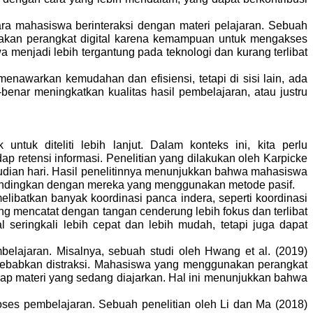
ra mahasiswa berinteraksi dengan materi pelajaran. Sebuah
akan perangkat digital karena kemampuan untuk mengakses
enjadi lebih tergantung pada teknologi dan kurang terlibat
enawarkan kemudahan dan efisiensi, tetapi di sisi lain, ada
enar meningkatkan kualitas hasil pembelajaran, atau justru
tuk diteliti lebih lanjut. Dalam konteks ini, kita perlu
 retensi informasi. Penelitian yang dilakukan oleh Karpicke
udian hari. Hasil penelitinnya menunjukkan bahwa mahasiswa
ibandingkan dengan mereka yang menggunakan metode pasif.
elibatkan banyak koordinasi panca indera, seperti koordinasi
g mencatat dengan tangan cenderung lebih fokus dan terlibat
l seringkali lebih cepat dan lebih mudah, tetapi juga dapat
mbelajaran. Misalnya, sebuah studi oleh Hwang et al. (2019)
yebabkan distraksi. Mahasiswa yang menggunakan perangkat
adap materi yang sedang diajarkan. Hal ini menunjukkan bahwa
es pembelajaran. Sebuah penelitian oleh Li dan Ma (2018)