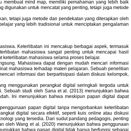
au membuat mind map, memiliki pemahaman yang lebih baik
g digunakan untuk mencatat yang penting, tetapi juga metode
kan, tetapi juga metode dan pendekatan yang diterapkan oleh
elajar yang lebih tradisional untuk menciptakan pengalaman
asiswa. Keterlibatan ini mencakup berbagai aspek, termasuk
keterlibatan mahasiswa sangat penting untuk mencapai hasil
t keterlibatan mahasiswa selama proses belajar.
angsung. Mahasiswa dapat dengan mudah mencari informasi
 minat mahasiswa terhadap materi pelajaran. Sebuah penelitian
cari informasi dan berpartisipasi dalam diskusi kelompok,
g menggunakan perangkat digital seringkali tergoda untuk
ri. Sebuah studi oleh Sana et al. (2013) menunjukkan bahwa
endah. Ini menunjukkan bahwa meskipun papan digital dapat
 penggunaan papan digital tanpa mengorbankan keterlibatan
t digital secara efektif, seperti kuis online atau diskusi
knologi yang tersedia. Dari sudut pandang pedagogis, penting
ian oleh Wang et al. (2020) menunjukkan bahwa penggunaan
enunjukkan bahwa papan digital tidak hanya berfungsi sebagai