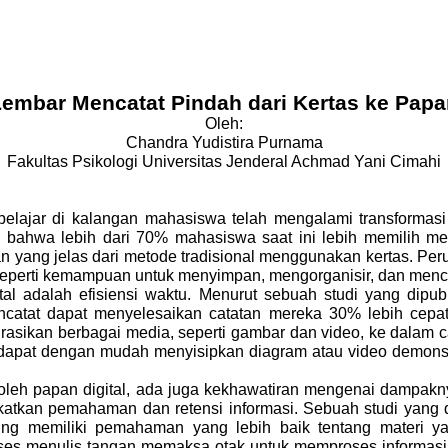
Lembar Mencatat Pindah dari Kertas ke Papan
Oleh:
Chandra Yudistira Purnama
Fakultas Psikologi Universitas Jenderal Achmad Yani Cimahi
elajar di kalangan mahasiswa telah mengalami transformasi 
bahwa lebih dari 70% mahasiswa saat ini lebih memilih meng
 yang jelas dari metode tradisional menggunakan kertas. Peru
al, seperti kemampuan untuk menyimpan, mengorganisir, dan menc
l adalah efisiensi waktu. Menurut sebuah studi yang dipubl
atat dapat menyelesaikan catatan mereka 30% lebih cepat 
rasikan berbagai media, seperti gambar dan video, ke dalam 
 dapat dengan mudah menyisipkan diagram atau video demonstr
eh papan digital, ada juga kekhawatiran mengenai dampaknya 
tkan pemahaman dan retensi informasi. Sebuah studi yang 
g memiliki pemahaman yang lebih baik tentang materi ya
ses menulis tangan memaksa otak untuk memproses informasi 