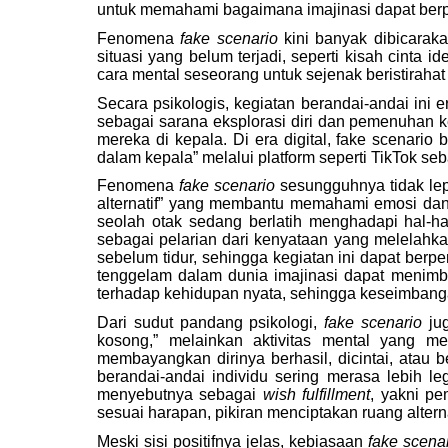
untuk memahami bagaimana imajinasi dapat berp
Fenomena
fake scenario
kini banyak dibicarak
situasi yang belum terjadi, seperti kisah cinta
cara mental seseorang untuk sejenak beristirahat
Secara psikologis, kegiatan berandai-andai ini 
sebagai sarana eksplorasi diri dan pemenuhan 
mereka di kepala. Di era digital, fake scenar
dalam kepala” melalui platform seperti TikTok s
Fenomena
fake scenario
sesungguhnya tidak lep
alternatif” yang membantu memahami emosi dan m
seolah otak sedang berlatih menghadapi hal-
sebagai pelarian dari kenyataan yang melela
sebelum tidur, sehingga kegiatan ini dapat ber
tenggelam dalam dunia imajinasi dapat menimbu
terhadap kehidupan nyata, sehingga keseimbanga
Dari sudut pandang psikologi,
fake scenario
jug
kosong,” melainkan aktivitas mental yang 
membayangkan dirinya berhasil, dicintai, atau b
berandai-andai individu sering merasa lebih l
menyebutnya sebagai
wish fulfillment
, yakni pe
sesuai harapan, pikiran menciptakan ruang altern
Meski sisi positifnya jelas, kebiasaan
fake scena