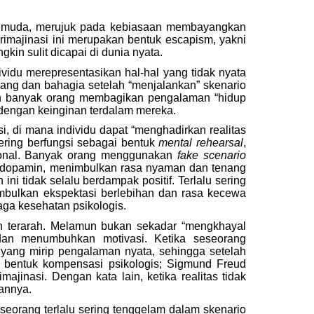
sa muda, merujuk pada kebiasaan membayangkan
erimajinasi ini merupakan bentuk escapism, yakni
kin sulit dicapai di dunia nyata.
ividu merepresentasikan hal-hal yang tidak nyata
ang dan bahagia setelah “menjalankan” skenario
ngan banyak orang membagikan pengalaman “hidup
 dengan keinginan terdalam mereka.
 di mana individu dapat “menghadirkan realitas
ering berfungsi sebagai bentuk
mental rehearsal
,
sional. Banyak orang menggunakan
fake scenario
 dopamin, menimbulkan rasa nyaman dan tenang
ni tidak selalu berdampak positif. Terlalu sering
imbulkan ekspektasi berlebihan dan rasa kecewa
ga kesehatan psikologis.
 terarah. Melamun bukan sekadar “mengkhayal
dan menumbuhkan motivasi. Ketika seseorang
if yang mirip pengalaman nyata, sehingga setelah
 bentuk kompensasi psikologis; Sigmund Freud
ajinasi. Dengan kata lain, ketika realitas tidak
pannya.
seorang terlalu sering tenggelam dalam skenario