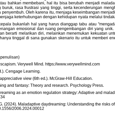
 atau bahkan membebani, hal itu bisa berubah menjadi maladap
buruk, rasa frustrasi yang tinggi, serta kecenderungan meng
 penyembuh. Oleh karena itu, menjaga keseimbangan menjadi 
jaga keterhubungan dengan kehidupan nyata melalui tindakan k
kepala bukanlah hal yang harus dianggap tabu atau “mengada
etenangan emosional dan ruang pengembangan diri yang unik
an berarti melarikan diri, melainkan menemukan kekuatan un
hanya tinggal di sana gunakan skenario itu untuk memberi en
penulisan)
 escapism. Verywell Mind. https://www.verywellmind.com
ed.). Cengage Learning.
 appreciative view (6th ed.). McGraw-Hill Education.
ming and fantasy: Theory and research. Psychology Press.
ydreaming as an emotion regulation strategy: Adaptive and malad
234
à, G. (2024). Maladaptive daydreaming: Understanding the risks o
/10.1556/2006.2024.00012