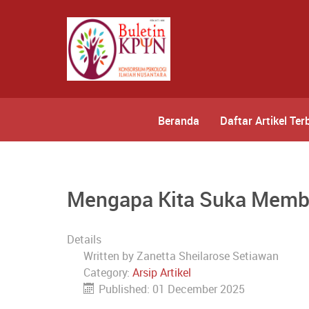
Beranda
Daftar Artikel Ter
Mengapa Kita Suka Membua
Details
Written by
Zanetta Sheilarose Setiawan
Category:
Arsip Artikel
Published: 01 December 2025