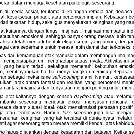
eran dalam menjaga kesehatan psikologis seseorang.
an di media sosial, terutama di kalangan remaja dan dewa
 ideal, kesuksesan pribadi, atau pertemuan impian. Kebiasaan b
 dari tekanan hidup, sekaligus menyalurkan keinginan yang mung
erat kaitannya dengan fungsi imajinasi. Imajinasi membantu ind
kebutuhan emosional, sehingga banyak orang merasa lebih ten
io bahkan telah menjadi bentuk ekspresi diri yang umum, de
ebagai cara sederhana untuk merasa lebih damai dan terkoneksi
as dari kemampuan otak manusia dalam membangun imajinasi,
empersiapkan diri menghadapi situasi nyata. Aktivitas ini s
hal yang belum terjadi, sekaligus memenuhi kebutuhan emo
hkan; membayangkan hal-hal menyenangkan memicu pelepasan
peran sebagai mekanisme
self-soothing
alami. Namun, kebiasaan i
lkan jarak antara fantasi dan realitas, yang berpotensi men
n antara imajinasi dan kenyataan menjadi penting untuk menja
a erat kaitannya dengan konsep
daydreaming
atau melamun
membantu seseorang mengatur emosi, menyusun rencana, 
erada dalam situasi ideal, otak menstimulasi perasaan posit
ega atau termotivasi. Namun,
fake scenario
juga bisa menjadi
menuhan keinginan yang tak tercapai di dunia nyata melalui im
atif agar seseorang tetap merasa memiliki kendali atas kehidu
rio
harus dijalankan dengan kesadaran dan batasan. Ketika se