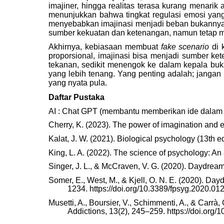
imajiner, hingga realitas terasa kurang menarik
menunjukkan bahwa tingkat regulasi emosi yang 
menyebabkan imajinasi menjadi beban bukannya
sumber kekuatan dan ketenangan, namun tetap men
Akhirnya, kebiasaan membuat
fake scenario
di 
proporsional, imajinasi bisa menjadi sumber k
tekanan, sedikit menengok ke dalam kepala buk
yang lebih tenang. Yang penting adalah; jangan 
yang nyata pula.
Daftar Pustaka
AI : Chat GPT (membantu memberikan ide dalam 
Cherry, K. (2023). The power of imagination and
Kalat, J. W. (2021). Biological psychology (13th 
King, L. A. (2022). The science of psychology: An
Singer, J. L., & McCraven, V. G. (2020). Daydrea
Somer, E., West, M., & Kjell, O. N. E. (2020). Da
1234. https://doi.org/10.3389/fpsyg.2020.01
Musetti, A., Boursier, V., Schimmenti, A., & Carr
Addictions, 13(2), 245–259. https://doi.org