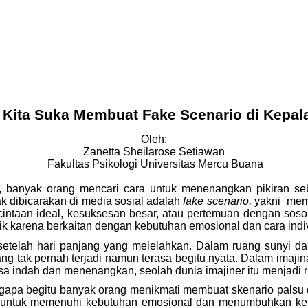
Kita Suka Membuat Fake Scenario di Kepala
Oleh:
Zanetta Sheilarose Setiawan
Fakultas Psikologi Universitas Mercu Buana
banyak orang mencari cara untuk menenangkan pikiran sebel
k dibicarakan di media sosial adalah
fake scenario,
yakni mem
rcintaan ideal, kesuksesan besar, atau pertemuan dengan soso
k karena berkaitan dengan kebutuhan emosional dan cara indiv
setelah hari panjang yang melelahkan. Dalam ruang sunyi da
ang tak pernah terjadi namun terasa begitu nyata. Dalam imaji
sa indah dan menenangkan, seolah dunia imajiner itu menjadi r
apa begitu banyak orang menikmati membuat skenario palsu d
ia untuk memenuhi kebutuhan emosional dan menumbuhkan kes