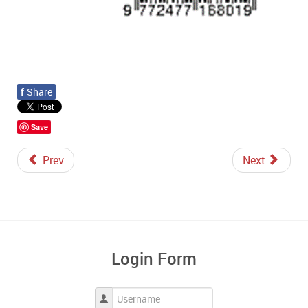
f
Share
Save
Prev
Next
Login Form
Username