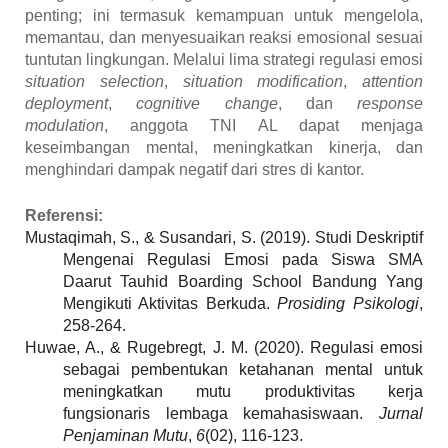
penting; ini termasuk kemampuan untuk mengelola,
memantau, dan menyesuaikan reaksi emosional sesuai
tuntutan lingkungan. Melalui lima strategi regulasi emosi
situation selection
,
situation modification
,
attention
deployment
,
cognitive change
, dan
response
modulation
,
anggota TNI AL dapat menjaga
keseimbangan mental, meningkatkan kinerja, dan
menghindari dampak negatif dari stres di kantor.
Referensi:
Mustaqimah, S., & Susandari, S. (2019). Studi Deskriptif
Mengenai Regulasi Emosi pada Siswa SMA
Daarut Tauhid Boarding School Bandung Yang
Mengikuti Aktivitas Berkuda.
Prosiding Psikologi
,
258-264.
Huwae, A., & Rugebregt, J. M. (2020). Regulasi emosi
sebagai pembentukan ketahanan mental untuk
meningkatkan mutu produktivitas kerja
fungsionaris lembaga kemahasiswaan.
Jurnal
Penjaminan Mutu
,
6
(02), 116-123.