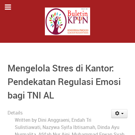
Mengelola Stres di Kantor:
Pendekatan Regulasi Emosi
bagi TNI AL
Details
Written by
Dini Anggraeni, Endah Tri
Sulistiawati, Nazywa Syifa Ibtisamah, Dinda Ayu
Nurmalita, Afifah Nur Aini, Muhammad Erwan Syah