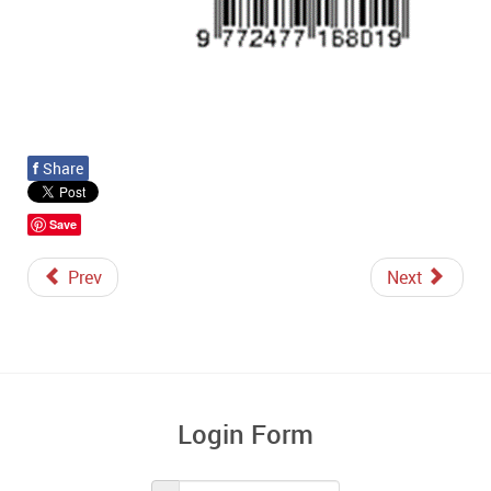
f
Share
Save
Prev
Next
Login Form