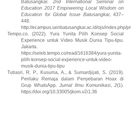
Batusangkar.
2nd International Seminar on
Education 2017 Empowering Local Wisdom on
Education for Global Issue Batusangkar,
437–
448.
http://ecampus.iainbatusangkar.ac.id/ojs/index.php/p
Tempo.co. (2022). Yura Yunita Pilih Konsep Social
Experience untuk Video Musik Dunia Tipu-tipu.
Jakarta
.
https://seleb.tempo.co/read/1616384/yura-yunita-
pilih-konsep-social-experience-untuk-video-
musik-dunia-tipu-tipu
Tutiasri, R. P., Kusuma, A., & Sumardjijati, S. (2019).
Perilaku Remaja dalam Penyebaran Hoax di
Grup WhatsApp.
Jurnal Ilmu Komunikasi
,
2
(1).
https://doi.org/10.33005/jkom.v2i1.36