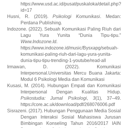
https://www.usd.ac.id/pusat/puskaloka/detail.php?
id=17
Husni, R. (2019).
Psikologi Komunikasi
. Medan:
Perdana Publishing.
Indozone. (2022). Sebuah Komunikasi Paling Riuh dari
Lagu Yura Yunita “Dunia Tipu-tipu.”
Www.Indozone.Id
.
https://www.indozone.id/music/Bysxapg/sebuah-
komunikasi-paling-riuh-dari-lagu-yura-yunita-
dunia-tipu-tipu-trending-1-youtube/read-all
Irmawan, D. (2022). Komunikasi
Interpersonal.Universitas Mercu Buana Jakarta:
Modul 6 Psikologi Media dan Komunikasi
Kusasi, M. (2014). Hubungan Empati dan Komunikasi
Interpersonal Dengan Kualitas Hidup.
Psikostudia: Jurnal Psikologi
,
3
(1), 37–49.
https://core.ac.uk/download/pdf/268076006.pdf
Sisrazeni. (2017). Hubungan Penggunaan Media Sosial
Dengan Interaksi Sosial Mahasiswa Jurusan
Bimbingan Konseling Tahun 2016/2017 IAIN