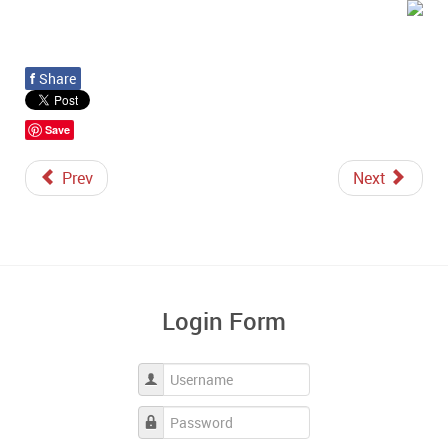
f
Share
Save
Prev
Next
Login Form
Username
Password