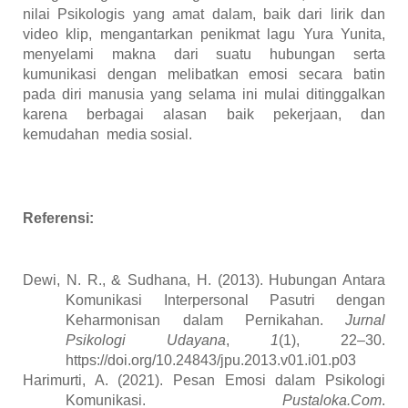
nilai Psikologis yang amat dalam, baik dari lirik dan
video klip, mengantarkan penikmat lagu Yura Yunita,
menyelami makna dari suatu hubungan serta
kumunikasi dengan melibatkan emosi secara batin
pada diri manusia yang selama ini mulai ditinggalkan
karena berbagai alasan baik pekerjaan, dan
kemudahan media sosial.
Referensi:
Dewi, N. R., & Sudhana, H. (2013). Hubungan Antara
Komunikasi Interpersonal Pasutri dengan
Keharmonisan dalam Pernikahan.
Jurnal
Psikologi Udayana
,
1
(1), 22–30.
https://doi.org/10.24843/jpu.2013.v01.i01.p03
Harimurti, A. (2021). Pesan Emosi dalam Psikologi
Komunikasi.
Pustaloka.Com
.