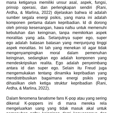
mana ketiganya
memiliki unsur asal, aspek, fungsi,
prinsip operasi, dan perlengkapan sendiri (Rani,
Ardha,
&
Marlina, 2022) dijelaskan bahwa
id
adalah
sumber segala energi psikis, yang mana ini adalah
komponen pertama dalam kepribadian
.
Id di dorong
oleh prinsip kesenangan,
hawa nafsu untuk memenuhi
kebutuhan dan keinginan, tanpa memikirkan aspek
moralitas yang ada. S
elanjutnya s
uper
e
go,
super
ego
adalah batasan batasan yang menjunjung tinggi
aspek moralitas. Ini lah yang menekan
i
d agar tidak
mengenyampingkan moral dalam pemenuhan
keinginan, sedangkan
e
go adalah komponen yang
mendeskripsikan realita. Ego adalah penyeimbang
antara
i
d dan
s
uper
e
go.
S
elain itu Freud juga
mengemukakan tentang dinamika kepribadian yang
mendistribusikan bagaimana energi psikis yang
dihasilkan oleh ketiga struktur kepribadian
(Rani,
Ardha,
&
Marlina, 2022).
Dalam fenomena fanatisme fans K-pop atau yang sering
dikenal K-poppers ini di
mana mereka rela
mengeluarkan uang yang tidak masuk akal untuk