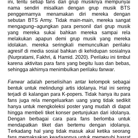
ini, tentu setiap fans dari grup musiknya mempunyai
nama sendiri misalkan dengan grup musik BTS
peng
g
emarnya menamakan diri mereka dengan
sebutan BTS Army. Tidak main-main
,
mereka sangat
mengagung–agungkan para personil dari grup musik
yang mereka sukai bahkan mereka sampai rela
melakukan apapun demi grup musik yang mereka
idolakan. mereka seringkali memunculkan perilaku
agresif di media sosial bahkan di kehidupan sosialnya
(Nurpratami, Fakhri,
& H
amid. 2020). Perilaku ini timbul
karena aktivitas para fans yang begitu luas
dan bebas,
sehingga akhirnya menimbulkan
perilaku
fanwar
.
Fanwar
adalah perselisihan antar kelompo
k
sebagai
bentuk untuk melindungi artis idolanya. Hal ini sering
terjadi di kalangan para K-popers. Tidak hanya itu para
fans juga rela mengeluarkan uang yang tidak sedikit
hanya untuk mengkoleksi poster yang mudah di dapat
hingga membeli tiket konser pertunjukan dari idolanya.
Dengan berbagai cara para fans berlomba untuk
mendapatkan tiket dan bertemu dengan idolanya
.
T
erkadang hal yang tidak masuk akal ketika seorang
fans memaksakan keadaannya untuk memenuhi hasrat