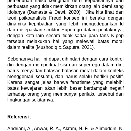
pemenuhan nafsu keinginan demi kepuasannya dan
perbuatan yang tidak memikirkan orang lain demi sang
idolanya (
D
amasta
&
Dewi, 2020).
J
ika kita lihat dari
teori psikoanalisis
F
reud konsep ini berlaku dengan
dinamika kepribadian yang lebih mengedepankan
I
d
dan melepaskan struktur
S
uperego dalam perilakunya,
dengan kata lain secara tidak sadar para fans K
-
pop
tersebut melakukan hal yang melewati batas moral
dalam realita (Mushodiq
&
Saputra, 2021).
Sebenarnya hal ini dapat dihindari dengan cara kontrol
diri dengan memperkuat sisi dari super ego dalam diri,
harus menyadari batasan batasan moral dalam konteks
menggemari sesuatu, dan harus selalu berfikir positif.
Karena sangat jelas bahwa fanatisme yang melebihi
batas kewajaran akan lebih besar berdampak negatif
terhadap orang yang mempunyai perilaku tersebut dan
lingkungan sekitarnya.
Referensi :
Andriani, A., Anwar, R. A., Akram, N. F., & Alimuddin, N.