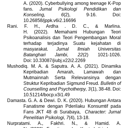
A. (2020). Cyberbullying among teenage K-Pop
fans.
Jurnal Psikologi Pendidikan dan
Konseling, 6
(2), 9-16. Doi:
10.26858/jppk.v6i2.16696
Rani. F. H., Ardha . D. C.,
&
Marlina.
H
.
(2022)
.
Memahami Hubungan Teori
Psikoanalisis dan Teori Pengembangan Moral
terhadap terjadinya Suatu kejahatan di
masyarakat.
Jurnal Ilmiah Universitas
Batanghari Jambi, 22
(2)
1021-1026
.
Doi
:
10.33087/jiubj.v22i2.2269
Mushodiq. M. A.
&
Saputra. A. A. (2021)
.
Dinamika
Kepribadian Amarah, Lamawah dan
Mutmainnah Serta Relevansinya dengan
Struktur Kepribadian Sigmund Freud.
Bulletin of
Counselling and Psychotherpy
, 3
(1), 38-48. Doi:
10.51214/bocp.v3i1.49
Damasta. G. A.
&
Dewi. D. K
.
(2020)
.
Hubungan Antara
Fanatisme dengan Pderilaku Konsumtif pada
Fans JKT 48 di Surabaya,
Character:
Jurnal
Penelitian Psikologi,
7
(4), 13-18.
Nurpratami. A., Fakhri. N.,
&
Hamid. A.