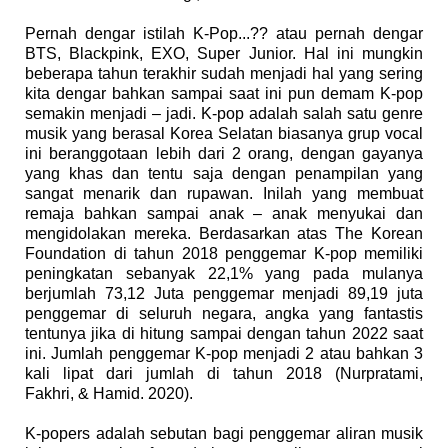
Pernah dengar istilah K-Pop...?? atau pernah dengar
BTS, Blackpink, EXO, Super Junior. Hal ini mungkin
beberapa tahun terakhir sudah menjadi hal yang sering
kita dengar bahkan sampai saat ini pun demam K-pop
semakin menjadi – jadi. K
-
pop adalah salah satu genre
musik yang berasal Korea Selatan biasanya grup vocal
ini beranggotaan lebih dari 2 orang, dengan gayanya
yang khas dan tentu saja dengan penampilan yang
sangat menarik dan rupawan. Inilah yang membuat
remaja bah
k
an sampai anak – anak menyukai dan
mengidolakan mereka
. B
erdasarkan ata
s
The Korean
Foundation di tahun 2018 penggemar K-pop memiliki
peningkatan sebanyak 22,1% yang pada mulanya
berjumlah 73,12 Juta penggemar menjadi 89,19 juta
penggemar di seluruh negara, angka yang fantastis
tentunya jika di hit
u
ng sampai dengan tahun 2022 saat
ini
.
J
umlah peng
g
emar K-pop menjadi 2 atau bahkan 3
kali lipat dari jumlah di tahun 2018 (Nurpratami,
Fakhri,
& H
amid. 2020).
K-popers adalah sebutan bagi peng
g
emar aliran musik