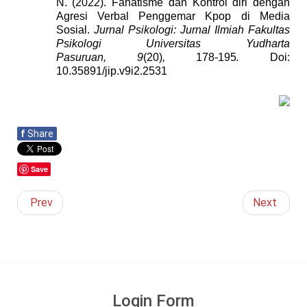
N
.
(2022)
.
Fanatisme dan Kontrol diri dengan
Agresi Verbal Penggemar Kpop di Media
Sosial.
Jurnal Psikologi
: Jurnal Ilmiah Fakultas
Psikologi Universitas Yudharta
Pasuruan
,
9
(20)
,
178-195
.
Doi:
10.35891/jip.v9i2.2531
f
Share
Save
Prev
Next
Login Form