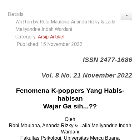
Details
Written by
Robi Maulana, Ananda Rizky & Laila
Meliyandrie Indah Wardani
Category:
Arsip Artikel
Published: 15 November 2022
ISSN 2477-1686
Vol. 8 No. 21 November 2022
Fenomena K-
p
oppers Yang Habis
-
habisan
Wajar Ga sih...??
Oleh
Robi Maulana, Ananda Rizk
y
&
Laila Meliyandrie Indah
Wardani
Fakultas P
s
ikologi, Unive
r
sitas Mercu
B
uana