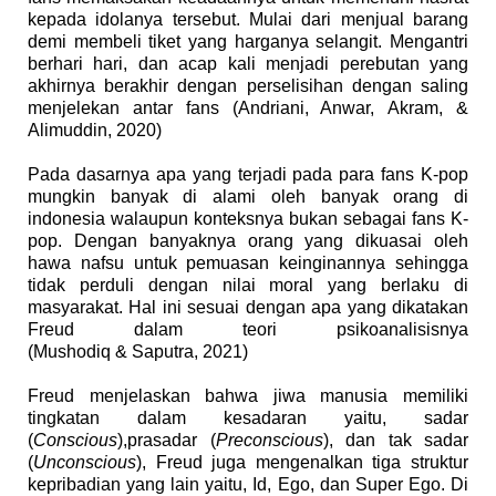
kepada idolanya tersebut. Mulai dari menjual barang
demi membeli tiket yang har
ga
nya selangit. Mengantri
berhari hari, dan acap kali menjadi perebutan yang
akhirnya berakhir dengan perselisihan dengan saling
menjelekan antar fans (
Andriani, A
nwar,
A
kram,
&
A
limuddin, 2020)
Pada dasarnya a
p
a yang terjadi pada para fans K
-
pop
mungkin banyak di alami oleh banyak orang di
indonesia walaupun konteksnya bukan sebagai fans K
-
pop. Dengan banyaknya orang yang dikuasai oleh
hawa nafsu untuk pemuasan keinginannya sehingga
tidak perduli dengan nilai moral yang berlaku di
masyarakat
.
H
al ini sesuai dengan apa yang dikatakan
Freud dalam teori psikoanalisisnya
(Mushodiq
&
Saputra, 2021)
Freud menjelaskan bahwa jiwa manusia memiliki
tingkatan dalam kesadaran yaitu, sadar
(
Conscious
),
p
rasadar (
Preconscious
), dan tak sadar
(
Unconscious
),
F
reud juga mengenalkan tiga struktur
kepribadian yang lain yaitu, Id, Ego, dan Super Ego.
Di