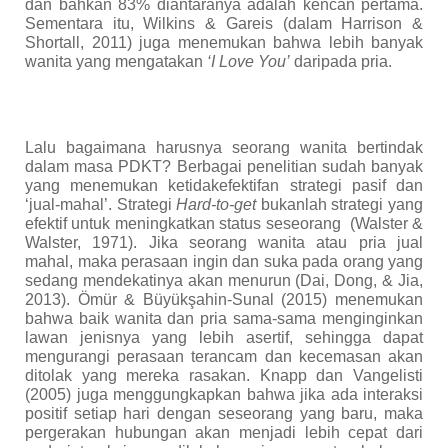
dan bahkan 83% diantaranya adalah kencan pertama.
Sementara itu,
Wilkins & Gareis (dalam
Harrison &
Shortall
,
2011
) juga menemukan bahwa lebih banyak
wanita yang mengatakan
‘I Love You’
daripada pria.
Lalu bagaimana harusnya seorang wanita bertindak
dalam masa PDKT? Berbagai penelitian sudah banyak
yang menemukan ketidakefektifan strategi pasif dan
‘jual-mahal’. Strategi
Hard-to-get
bukanlah strategi yang
efektif untuk meningkatkan status seseorang
(Walster &
Walster, 1971). Jika seorang wanita atau pria jual
mahal, maka perasaan ingin dan suka pada orang yang
sedang mendekatinya akan menurun (Dai, Dong, & Jia,
2013). Ömür & Büyükşahin-Sunal (2015) menemukan
bahwa baik wanita dan pria sama-sama menginginkan
lawan jenisnya yang lebih asertif
,
sehingga dapat
mengurangi perasaan terancam dan kecemasan akan
ditolak yang mereka rasakan. Knapp dan Vangelisti
(2005) juga menggungkapkan bahwa jika ada interaksi
positif setiap hari dengan seseorang yang baru, maka
pergerakan hubungan akan menjadi lebih cepat dari