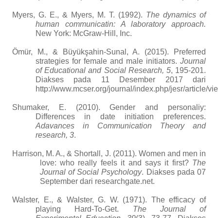
Myers, G. E., & Myers, M. T. (1992).
The dynamics of
human communicatin: A laboratory approach.
New York: McGraw-Hill, Inc.
Ömür, M., & Büyükşahin-Sunal, A. (2015). Preferred
strategies for female and male initiators.
Journal
of Educational and Social Research, 5
, 195-201.
Diakses pada 11 Desember 2017 dari
http://www.mcser.org/journal/index.php/jesr/article/v
Shumaker, E. (2010). Gender and personaliy:
Differences in date initiation preferences.
Adavances in Communication Theory and
research, 3
.
Harrison, M. A., & Shortall, J. (2011). Women and men in
love: who really feels it and says it first?
The
Journal of Social Psychology
.
Diakses pada 07
September dari researchgate.net.
Walster, E., & Walster, G. W. (1971). The efficacy of
playing Hard-To-Get.
The Journal of