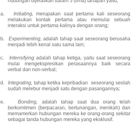
hubungan dijelaskan dalam 5
(lima)
tahapan yaitu,
a.
Initiating,
merupakan saat pertama kali seseorang
melakukan kontak pertama atau memulai sebuah
interaksi untuk pertama kalinya dengan orang;
b.
Experimenting
, adalah tahap saat seseorang berusaha
menjadi lebih kenal satu sama lain;
c.
Intensifying
adalah tahap ketiga, yaitu saat seseorang
mulai mengekspresikan perasaannya baik secara
verbal dan non-verbal;
d.
Integrating,
tahap ketika kepribadian
seseorang seolah
sudah melebur menjadi satu dengan pasangannya;
e.
Bonding,
adalah tahap saat dua orang telah
berkomitmen (berpacaran, bertun
an
gan, menikah) dan
memamerkan hubungan mereka ke orang-orang
sekitar
sebagai tanda hubungan mereka yang eksklusif.