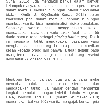
Sunal
(2015) juga mengakui bahwa dalam banyak
kelompok masyarakat, laki-laki memainkan peran besar
dalam memulai sebuah hubungan. Menurut McDaniel
(
dalam
Ömür & Büyükşahin-Sunal, 2015) peran
tradisional pria
dalam
memulai sebuah hubungan
membuat wanita bisa memin
i
malisir risiko penolakan.
Sebaiknya wanita
pasif,
menggunakan
taktik
mendapatkan pasangan
yaitu
taktik ‘jual mahal’
(
di
dunia barat dikenal sebagai
playing hard-to-get
)
. Taktik
ini merupakan taktik mendapatkan pasangan yang
mengharuskan seseorang berpura-pura memberikan
kesan kepada orang lain bahwa ia tidak tertarik pada
orang tersebut dalam rangka membuat orang tersebut
lebih tertarik (Jonason & Li, 2013).
Meskipun begitu, banyak juga wanita yang mulai
mencoba untuk memecahkan stereot
ip
dan
mengabaikan taktik ‘jual mahal’ dengan mengambil
langkah memulai hubungan terlebih dahulu. Mongeau,
Hale, Johnson, and Hillis
(
dalam
Shumaker, 2010)
menemukan bahwa 90% wanita mengajak kencan pria