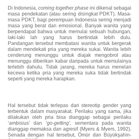
Di Indonesia,
coming together phase
ini dikenal sebagai
masa pendekatan
(atau sering disingkat
PDKT
)
. Masa-
masa PDKT, bagi perempuan Indonesia sering menjadi
masa yang berat dan emosional. Banyak wanita yang
berpendapat bahwa untuk memulai sebuah hubungan,
laki-laki lah yang harus bertindak lebih dulu.
Pandangan tersebut membatasi wanita untuk bergerak
dalam mendekati pria yang mereka sukai. Wanita lebih
cenderung menunggu untuk diajak mengobrol atau
menunggu diberikan kabar daripada untuk memulainya
terlebih dahulu. Tidak jarang, mereka harus menelan
kecewa ketika pria yang mereka suka tidak bertindak
seperti yang mereka harapkan.
Hal tersebut tidak terlepas dari stereot
ip
gender yang
terbentuk dalam masyarakat. Perilaku yang sama, jika
dilakukan oleh pria bisa dianggap sebagai perilaku
‘ambisius’ dan
‘go-getting’,
sementara pada wanita
dianggap memaksa dan agresif (Myers & Myers, 1992).
Senada dengan hal tersebut,
Ömür
dan
Büyükşahin-