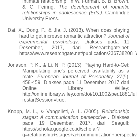
intimate relationship. In W. Furman, B. B. Brown,
& C. Feiring,
The development of romantic
relationships in adolescence (Eds.).
Cambridge
University Press.
Dai, X., Dong, P., & Jia, J. (2013). When does playing
hard to get increase romantic attraction?
Journal of
experimental psychology
. Diakses pada 11
Desember, 2017, dari Researchgate.net:
https://www.researchgate.net/publication/23673820
Jonason, P. K., & Li, N. P. (2013). Playing Hard-to-Get:
Manipulating one's perceived availability as a
mate.
European Journal of Personality, 27
(5),
458-459. Diakses pada 11 Desember 2017 dari
Online Library Willey:
http://onlinelibrary.wiley.com/doi/10.1002/per.1881/ful
restartSession=true.
Knapp, M. L., & Vangelisti, A. L. (2005).
Relationship
stages: A communication persepctive .
Diakses
pada 19 Desember, 2017, dari Seagull:
https://scholar.google.co.id/scholar?
q=relationship+stages+a+communication+perspe