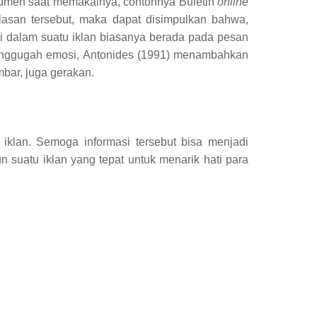
sumen
saat memakainya
, contoh
nya
Buletin
online
lasan tersebut, maka dapat disimpulkan bahwa,
osi dalam suatu iklan biasanya berada pada pesan
penggugah emosi,
Antonides (1991) menambahkan
mbar, juga gerakan.
klan. Semoga informasi tersebut bisa menjadi
uatu iklan yang tepat untuk menarik hati para