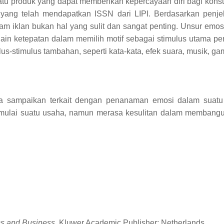
tu produk yang dapat memberikan kepercayaan diri bagi kon
yang telah mendapat
kan
ISSN dari LIPI
. Berdasarkan penje
alam iklan bukan hal yang sulit dan sangat penting. Unsur em
lain ketepatan dalam memilih motif sebagai stimulus utama 
s-stimulus tambahan, seperti kata-kata, efek suara, musik, ga
ya sampaikan terkait dengan penanaman emosi dalam suatu i
lai suatu usaha, namun merasa kesulitan dalam membangun s
s and Business
. Kluwer Academic Publisher: Netherlands.