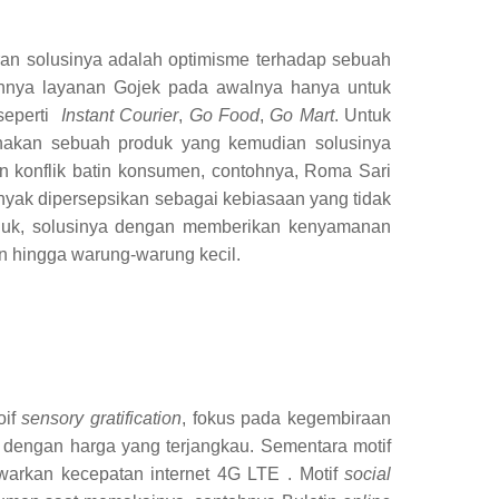
n solusinya adalah optimisme terhadap sebuah
h
nya
layanan G
ojek pada awalnya hanya untuk
seperti
I
nstant
C
ourier
,
G
o
F
ood
,
G
o
M
art
. Untuk
nakan sebuah produk yang kemudian solusinya
 konflik batin konsumen, contohnya
, Roma Sari
anyak dipersepsikan sebagai kebiasaan yang tidak
oduk, solusinya dengan memberikan kenyaman
an
n hingga warung-warung kecil
.
oif
sensory gratification
, fokus pada kegembiraan
 dengan harga yang terjangkau
. Sementara motif
warkan kecepatan internet 4G LTE
. Motif
social