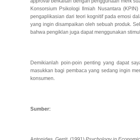
approval
berkaitan dengan penggunaan merk sua
Konsorsium Psikologi Ilmiah Nusantara (
KPIN
)
pengaplikasian dari teori kognitif pada emosi d
yang ingin disampaikan oleh sebuah produk
.
Se
bahwa pengiklan
juga
dapat menggunakan stimulu
Demikianlah poin-poin penting yang dapat sa
masukkan bagi pembaca yang sedang ingin memu
konsumen.
Sumber:
Antonides, Gerrit. (1991)
Psychology in Economic