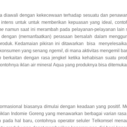
diawali dengan kekecewaan terhadap sesuatu dan penawara
 intens
unt
uk untuk memberikan kepuasan yang ideal, conto
ne
namun saat ini merambah pada pelayanan-pelayanan lain 
i dengan (memanfaatkan) perasaan bersalah dalam menggu
oduk. Kedamaian pikiran ini ditawarkan bisa menyelesaikan
i konsumen yang senang
ngemil
, di mana aktivitas mengemil b
n
berkaitan dengan rasa jengkel ketika kehabisan suatu pr
ontohnya iklan
air mineral
A
qua
yang
produknya bisa ditemuka
sformasional biasanya dimulai dengan keadaan yang positif. M
iklan
Indomie
G
oreng yang menawarkan berbagai varian rasa
n pada hal baru
, contohnya operator seluler
T
elkomsel mena