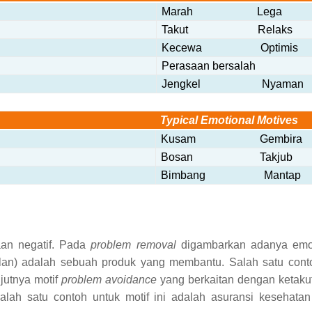
Marah Lega
Takut Relaks
Kecewa Optimis
Perasaan bersalah k
Jengkel Nyaman
Typical Emotional Motives
Kusam Gembira
Bosan Takjub
Bimbang Mantap
daan negatif. Pada
problem removal
digambarkan adanya emos
iklan) adalah sebuah produk yang membantu. Salah satu cont
njutnya
motif
problem avoidance
yang
berkaitan
dengan ketakut
alah satu contoh untuk motif ini adalah
asuransi kesehata