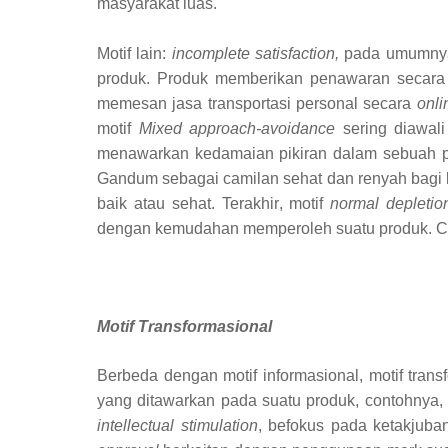
masyarakat luas.
Motif lain:
incomplete satisfaction,
pada umumnya 
produk. Produk memberikan penawaran secara
memesan jasa transportasi
personal
secara
onli
motif
Mixed approach-avoidance
sering diawal
menawarkan kedamaian pikiran dalam sebuah pr
Gandum sebagai camilan sehat dan renyah bag
baik atau sehat
. Terakhir
, motif
normal depletio
dengan kemudahan memperoleh suatu produk. C
Motif Transformasional
Berbeda dengan motif informasional, motif tran
yang ditawarkan pada suatu produk, contohnya
,
intellectual stimulation
, befokus pada ketakjuba