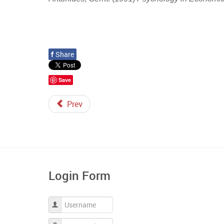
f
Share
Save
Prev
Login Form
Username