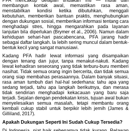
PFA mencakup delapan tindakan inti — mulai dari
membangun kontak awal, memastikan rasa aman,
menstabilkan kondisi ketika dibutuhkan, menggali
kebutuhan, memberikan bantuan praktis, menghubungkan
dengan dukungan sosial, memberikan informasi tentang cara
menghadapi stres, hingga mengarahkan pada layanan
lanjutan bila diperlukan (Brymer et al., 2006). Namun dalam
kehidupan sehari-hari pascabencana, PFA jarang hadir
sebagai daftar langkah. Ia lebih sering muncul dalam bentuk-
bentuk kecil yang sangat manusiawi.
Kadang PFA hadir lewat informasi yang disampaikan
dengan tenang dan jujur, tanpa menakut-nakuti. Kadang
lewat kehadiran seseorang yang tidak terburu-buru memberi
nasihat. Tidak semua orang ingin bercerita, dan tidak semua
orang siap membahas perasaannya. Dalam banyak situasi,
rasa aman tumbuh dari hal-hal sederhana: tahu apa yang
sedang terjadi, tahu apa langkah berikutnya, dan merasa
tidak sendirian menghadapi kekacauan yang baru saja
terjadi. Sejalan dengan pendekatan krisis, tujuan awal bukan
menyelesaikan semua masalah, tetapi membantu orang
kembali cukup stabil untuk berpikir lebih jernih (James &
Gilliland, 2017).
Apakah Dukungan Seperti Ini Sudah Cukup Tersedia?
Di Indonesia, niat baik sebenarnya tidak kurang. Relawan