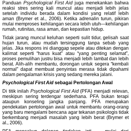
Panduan
Psychological First Aid
juga menekankan bahwa
reaksi stres sering kali muncul atau menjadi lebih jelas
setelah individu berada dalam kondisi yang relatif lebih
aman (Brymer et al., 2006). Ketika adrenalin turun, pikiran
mulai memproses kehilangan secara lebih utuh—kehilangan
rumah, rutinitas, rasa aman, dan kepastian hidup.
Tidak jarang muncul keluhan seperti sulit tidur, gelisah saat
hujan turun, atau mudah tersinggung tanpa sebab yang
jelas. Jika respons ini dianggap sepele atau ditekan dengan
kalimat seperti “harus kuat” atau “yang penting selamat”,
proses pemulihan justru bisa menjadi lebih lambat dan lebih
berat. Alih-alih membantu, dorongan untuk segera “kembali
normal” dapat membuat penyintas merasa tidak dipahami
dalam pengalaman krisis yang sedang mereka jalani.
Psychological First Aid
sebagai Pertolongan Awal
Di titik inilah
Psychological First Aid
(PFA) menjadi relevan,
meskipun sering terdengar sederhana. PFA bukan terapi
ataupun konseling jangka panjang. PFA merupakan
pendekatan pertolongan awal untuk membantu orang-orang
yang baru mengalami bencana
agar
tekanan psikologis tidak
berkembang menjadi masalah yang lebih berat (Brymer et
al., 2006).