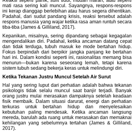
Reaksi seperti panik, sulit tidur, mudah marah, atau seperti
mati rasa sering kali muncul. Sayangnya, respons-respons
ini kerap dianggap berlebihan atau harus segera dihentikan.
Padahal, dari sudut pandang krisis, reaksi tersebut adalah
respons manusia yang wajar ketika rasa aman runtuh secara
tiba-tiba (James & Gilliland, 2017).
Kepanikan, misalnya, sering dipandang sebagai kegagalan
mengendalikan diri. Padahal, ketika ancaman datang cepat
dan tidak terduga, tubuh masuk ke mode bertahan hidup.
Fokus berpindah dari berpikir jangka panjang ke bertahan
hari ini. Dalam kondisi seperti ini, rasionalitas memang bisa
menurun—bukan karena seseorang lemah, tetapi karena
sistem tubuh sedang bekerja keras untuk melindungi diri.
Ketika Tekanan Justru Muncul Setelah Air Surut
Hal yang sering luput dari perhatian adalah bahwa tekanan
psikologis tidak selalu muncul saat banjir terjadi. Banyak
orang justru mulai merasakan dampaknya setelah keadaan
fisik membaik. Dalam situasi darurat, energi dan perhatian
terkuras untuk bertahan hidup dan menyelesaikan
kebutuhan paling mendesak. Ketika ancaman langsung
mereda, barulah ada ruang untuk merasakan dan memaknai
kehilangan yang sebelumnya tertahan (James & Gilliland,
2017).