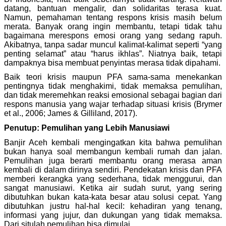
datang, bantuan mengalir, dan solidaritas terasa kuat.
Namun, pemahaman tentang respons krisis masih belum
merata. Banyak orang ingin membantu, tetapi tidak tahu
bagaimana merespons emosi orang yang sedang rapuh.
Akibatnya, tanpa sadar muncul kalimat-kalimat seperti “yang
penting selamat” atau “harus ikhlas”. Niatnya baik, tetapi
dampaknya bisa membuat penyintas merasa tidak dipahami.
Baik teori krisis maupun PFA sama-sama menekankan
pentingnya tidak menghakimi, tidak memaksa pemulihan,
dan tidak meremehkan reaksi emosional sebagai bagian dari
respons manusia yang wajar terhadap situasi krisis (Brymer
et al., 2006; James & Gilliland, 2017).
Penutup: Pemulihan yang Lebih Manusiawi
Banjir Aceh kembali mengingatkan kita bahwa pemulihan
bukan hanya soal membangun kembali rumah dan jalan.
Pemulihan juga berarti membantu orang merasa aman
kembali di dalam dirinya sendiri. Pendekatan krisis dan PFA
memberi kerangka yang sederhana, tidak menggurui, dan
sangat manusiawi. Ketika air sudah surut, yang sering
dibutuhkan bukan kata-kata besar atau solusi cepat. Yang
dibutuhkan justru hal-hal kecil: kehadiran yang tenang,
informasi yang jujur, dan dukungan yang tidak memaksa.
Dari situlah pemulihan bisa dimulai.