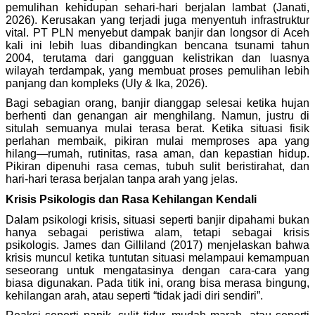
pemulihan kehidupan sehari-hari berjalan lambat (Janati,
2026). Kerusakan yang terjadi juga menyentuh infrastruktur
vital. PT PLN menyebut dampak banjir dan longsor di Aceh
kali ini lebih luas dibandingkan bencana tsunami tahun
2004, terutama dari gangguan kelistrikan dan luasnya
wilayah terdampak, yang membuat proses pemulihan lebih
panjang dan kompleks (Uly & Ika, 2026).
Bagi sebagian orang, banjir dianggap selesai ketika hujan
berhenti dan genangan air menghilang. Namun, justru di
situlah semuanya mulai terasa berat. Ketika situasi fisik
perlahan membaik, pikiran mulai memproses apa yang
hilang—rumah, rutinitas, rasa aman, dan kepastian hidup.
Pikiran dipenuhi rasa cemas, tubuh sulit beristirahat, dan
hari-hari terasa berjalan tanpa arah yang jelas.
Krisis Psikologis dan Rasa Kehilangan Kendali
Dalam psikologi krisis, situasi seperti banjir dipahami bukan
hanya sebagai peristiwa alam, tetapi sebagai krisis
psikologis. James dan Gilliland (2017) menjelaskan bahwa
krisis muncul ketika tuntutan situasi melampaui kemampuan
seseorang untuk mengatasinya dengan cara-cara yang
biasa digunakan. Pada titik ini, orang bisa merasa bingung,
kehilangan arah, atau seperti “tidak jadi diri sendiri”.