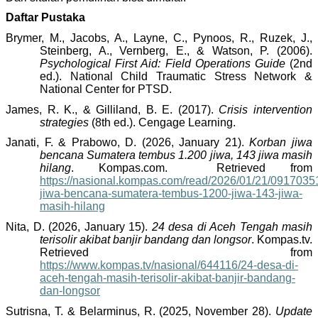
Daftar Pustaka
Brymer, M., Jacobs, A., Layne, C., Pynoos, R., Ruzek, J.,
Steinberg, A., Vernberg, E., & Watson, P. (2006).
Psychological First Aid: Field Operations Guide
(2nd
ed.). National Child Traumatic Stress Network &
National Center for PTSD.
James, R. K., & Gilliland, B. E. (2017).
Crisis intervention
strategies
(8th ed.). Cengage Learning.
Janati, F. & Prabowo, D. (2026, January 21).
Korban jiwa
bencana Sumatera tembus 1.200 jiwa, 143 jiwa masih
hilang
. Kompas.com. Retrieved from
https://nasional.kompas.com/read/2026/01/21/0917035
jiwa-bencana-sumatera-tembus-1200-jiwa-143-jiwa-
masih-hilang
Nita, D. (2026, January 15).
24 desa di Aceh Tengah masih
terisolir akibat banjir bandang dan longsor
. Kompas.tv.
Retrieved from
https://www.kompas.tv/nasional/644116/24-desa-di-
aceh-tengah-masih-terisolir-akibat-banjir-bandang-
dan-longsor
Sutrisna, T. & Belarminus, R. (2025, November 28).
Update