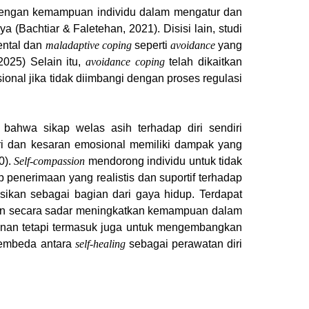
 dengan kemampuan individu dalam mengatur dan
(Bachtiar & Faletehan, 2021). Disisi lain, studi
ental dan
maladaptive coping
seperti
avoidance
yang
2025) Selain itu,
avoidance coping
telah dikaitkan
onal jika tidak diimbangi dengan proses regulasi
ahwa sikap welas asih terhadap diri sendiri
ri dan kesaran emosional memiliki dampak yang
0).
Self-compassion
mendorong individu untuk tidak
penerimaan yang realistis dan suportif terhadap
sikan sebagai bagian dari gaya hidup. Terdapat
n secara sadar meningkatkan kemampuan dalam
manan tetapi termasuk juga untuk mengembangkan
 pembeda antara
self-healing
sebagai perawatan diri