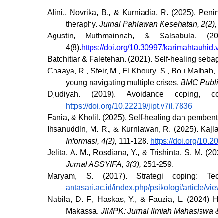
Alini., Novrika, B., & Kurniadia, R. (2025). Pe
theraphy.
Jurnal Pahlawan Kesehatan, 2(2)
Agustin, Muthmainnah, & Salsabula. (
4(8).
https://doi.org/10.30997/karimahtauhid
Batchitiar & Faletehan. (2021). Self-healing se
Chaaya, R., Sfeir, M., El Khoury, S., Bou Malhab
young navigating multiple crises.
BMC Publi
Djudiyah. (2019). Avoidance coping, c
https://doi.org/10.22219/jipt.v7il.7836
Fania, & Kholil. (2025). Self-healing dan pemben
Ihsanuddin, M. R., & Kurniawan, R. (2025). Kajian
Informasi, 4(2),
111-128.
https://doi.org/10.2
Jelita, A. M., Rosdiana, Y., & Trishinta, S. M
Jurnal ASSYIFA, 3(3),
251-259.
Maryam, S. (2017). Strategi coping: T
antasari.ac.id/index.php/psikologi/article/vi
Nabila, D. F., Haskas, Y., & Fauzia, L. (2024
Makassa.
JIMPK: Jurnal Ilmiah Mahasiswa &