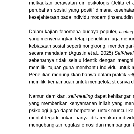
melkaukan perawatan diri psikologis (Jelita 
perubahan sosial yang positif dimana kesehata
kesejahteraan pada individu modern (Ihsanuddin
Dalam kajian fenomena budaya populer,
healing
yang menyenangkan tetapi penelitian juga menun
kebiasaan sosial seperti nongkrong, mendengark
secara mendalam (Agustin et al., 2025)
Self-heal
sebenarnya tidak selalu identik dengan menghi
memiliki tujuan guna membantu individu untuk 
Penelitian menunjukkan bahwa dalam praktik
sel
memiliki kemampuan untuk mengelola stresnya d
Namun demikian,
self-healing
dapat kehilangan m
yang memberikan kenyamanan inilah yang mema
psikologi juga dapat berpotensi untuk muncul ke
mental terjadi bukan hanya dikarenakan individ
mengebangkan regulasi emosi dan membangun kesad