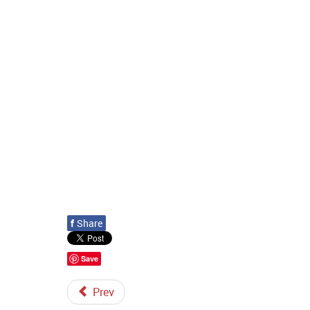
f
Share
Save
Prev