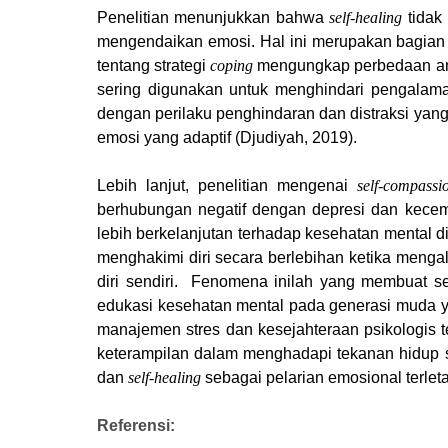
Penelitian menunjukkan bahwa
self-healing
tidak
mengendaikan emosi. Hal ini merupakan bagian ya
tentang strategi
coping
mengungkap perbedaan anta
sering digunakan untuk menghindari pengalaman 
dengan perilaku penghindaran dan distraksi yang
emosi yang adaptif (Djudiyah, 2019).
Lebih lanjut, penelitian mengenai
self-compassi
berhubungan negatif dengan depresi dan kec
lebih berkelanjutan terhadap kesehatan mental dib
menghakimi diri secara berlebihan ketika menga
diri sendiri.
Fenomena inilah yang membuat se
edukasi kesehatan mental pada generasi muda 
manajemen stres dan kesejahteraan psikologis 
keterampilan dalam menghadapi tekanan hidup se
dan
self-healing
sebagai pelarian emosional terle
Referensi: