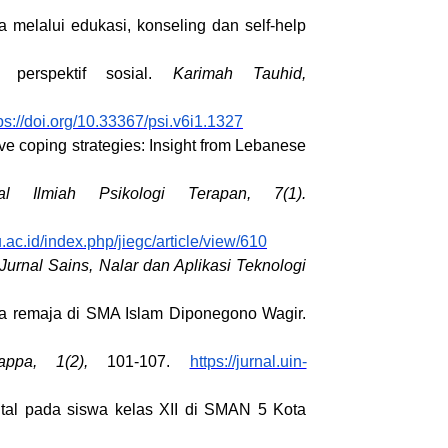
a melalui edukasi, konseling dan self-help
erspektif sosial.
Karimah Tauhid,
ps://doi.org/10.33367/psi.v6i1.1327
ve coping strategies: Insight from Lebanese
nal Ilmiah Psikologi Terapan, 7(1).
u.ac.id/index.php/jiegc/article/view/610
Jurnal Sains, Nalar dan Aplikasi Teknologi
pada remaja di SMA Islam Diponegono Wagir.
tappa, 1(2),
101-107.
https://jurnal.uin-
ntal pada siswa kelas XII di SMAN 5 Kota