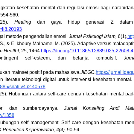
ningkatan kesehatan mental dan regulasi emosi bagi narapidan
,
554-560.
2025).
Healing
dan gaya hidup generasi Z dalam p
.v4i8.20193
bagai metode pengendalian emosi.
Jurnal Psikologi Islam,
6(1).
htt
, S., & El khoury Malhame, M. (2025). Adaptive versus maladapti
c HealthI,
25, 1464.
https://doi.org/10.1186/s12889-025-22608-4
ontingent self-esteem, dan belanja kompulsif.
Jur
tukan mainset positif pada mahasiswa.
JIEGC.
https://jurnal.idaq
 literatur teknologi digital untuk intervensi kesehatan mental.
0885/snati.v4.i2.40578
. (2025). Hubungan antara self-care dengan kesehatan mental 
eori dan sumberdayanya.
Jurnal Konseling Andi Ma
ew/1358
) Hubungan self management: Self care dengan kesehatan me
 Penelitian Keperawatan, 4(4),
90-94.