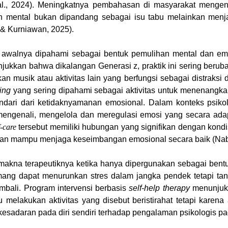
et al., 2024). Meningkatnya pembahasan di masyarakat meng
n mental bukan dipandang sebagai isu tabu melainkan menja
 & Kurniawan, 2025).
awalnya dipahami sebagai bentuk pemulihan mental dan emosio
jukkan bahwa dikalangan Generasi z, praktik ini sering beru
an musik atau aktivitas lain yang berfungsi sebagai distraks
ing
yang sering dipahami sebagai aktivitas untuk menenangkan 
ndari dari ketidaknyamanan emosional. Dalam konteks psiko
mengenali, mengelola dan meregulasi emosi yang secara adapt
f-care
tersebut memiliki hubungan yang signifikan dengan kondis
an mampu menjaga keseimbangan emosional secara baik (Nabila
akna terapeutiknya ketika hanya dipergunakan sebagai bentuk d
ng dapat menurunkan stres dalam jangka pendek tetapi t
mbali. Program intervensi berbasis
self-help therapy
menunjukk
u melakukan aktivitas yang disebut beristirahat tetapi kar
aran pada diri sendiri terhadap pengalaman psikologis pada i