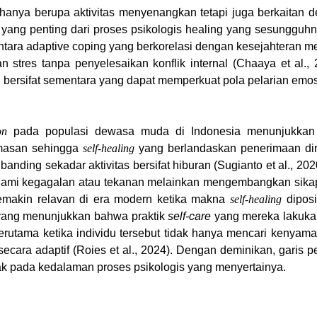
 hanya berupa aktivitas menyenangkan tetapi juga berkaitan
ng penting dari proses psikologis healing yang sesungguhnya 
ra adaptive coping yang berkorelasi dengan kesejahteran m
stres tanpa penyelesaikan konflik internal (Chaaya et al., 
 bersifat sementara yang dapat memperkuat pola pelarian emosi
on
pada populasi dewasa muda di Indonesia menunjukkan b
emasan sehingga
self-healing
yang berlandaskan penerimaan di
anding sekadar aktivitas bersifat hiburan (Sugianto et al., 202
lami kegagalan atau tekanan melainkan mengembangkan sikap 
makin relavan di era modern ketika makna
self-healing
diposi
yang menunjukkan bahwa praktik
self-care
yang mereka lakuka
terutama ketika individu tersebut tidak hanya mencari kenya
cara adaptif (Roies et al., 2024). Dengan deminikan, garis
tak pada kedalaman proses psikologis yang menyertainya.