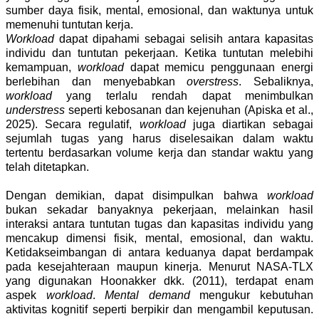
sumber daya fisik, mental, emosional, dan waktunya untuk
memenuhi tuntutan kerja.
Workload
dapat dipahami sebagai selisih antara kapasitas
individu dan tuntutan pekerjaan. Ketika tuntutan melebihi
kemampuan,
workload
dapat memicu penggunaan energi
berlebihan dan menyebabkan
overstress
. Sebaliknya,
workload
yang terlalu rendah dapat menimbulkan
understress
seperti kebosanan dan kejenuhan (Apiska et al.,
2025). Secara regulatif,
workload
juga diartikan sebagai
sejumlah tugas yang harus diselesaikan dalam waktu
tertentu berdasarkan volume kerja dan standar waktu yang
telah ditetapkan.
Dengan demikian, dapat disimpulkan bahwa
workload
bukan sekadar banyaknya pekerjaan, melainkan hasil
interaksi antara tuntutan tugas dan kapasitas individu yang
mencakup dimensi fisik, mental, emosional, dan waktu.
Ketidakseimbangan di antara keduanya dapat berdampak
pada kesejahteraan maupun kinerja. Menurut NASA-TLX
yang digunakan Hoonakker dkk. (2011), terdapat enam
aspek
workload
.
Mental demand
mengukur kebutuhan
aktivitas kognitif seperti berpikir dan mengambil keputusan.