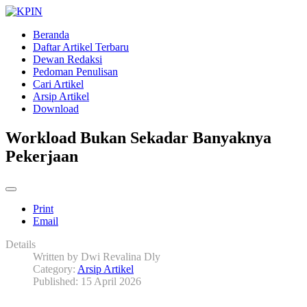
Beranda
Daftar Artikel Terbaru
Dewan Redaksi
Pedoman Penulisan
Cari Artikel
Arsip Artikel
Download
Workload Bukan Sekadar Banyaknya
Pekerjaan
Print
Email
Details
Written by
Dwi Revalina Dly
Category:
Arsip Artikel
Published: 15 April 2026