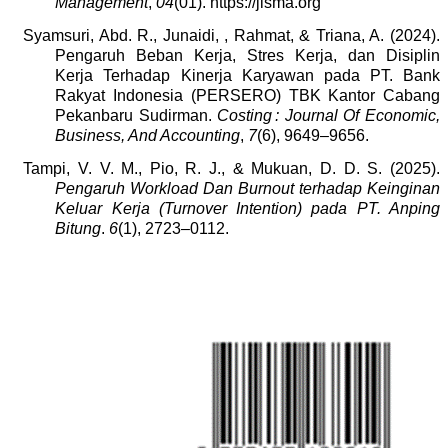
Management
,
04
(01). https://jisma.org
Syamsuri, Abd. R., Junaidi, , Rahmat, & Triana, A. (2024).
Pengaruh Beban Kerja, Stres Kerja, dan Disiplin
Kerja Terhadap Kinerja Karyawan pada PT. Bank
Rakyat Indonesia (PERSERO) TBK Kantor Cabang
Pekanbaru Sudirman.
Costing : Journal Of Economic,
Business, And Accounting
,
7
(6), 9649–9656.
Tampi, V. V. M., Pio, R. J., & Mukuan, D. D. S. (2025).
Pengaruh Workload Dan Burnout terhadap Keinginan
Keluar Kerja (Turnover Intention) pada PT. Anping
Bitung
.
6
(1), 2723–0112.