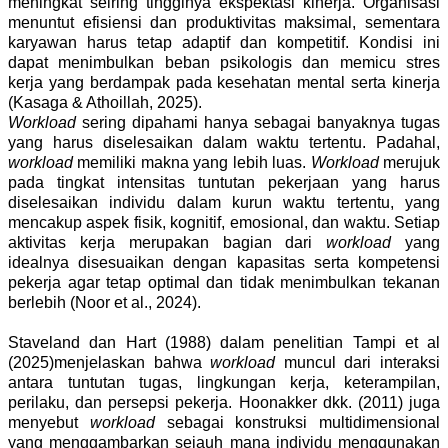
meningkat seiring tingginya ekspektasi kinerja. Organisasi
menuntut efisiensi dan produktivitas maksimal, sementara
karyawan harus tetap adaptif dan kompetitif. Kondisi ini
dapat menimbulkan beban psikologis dan memicu stres
kerja yang berdampak pada kesehatan mental serta kinerja
(Kasaga & Athoillah, 2025)
.
Workload
sering dipahami hanya sebagai banyaknya tugas
yang harus diselesaikan dalam waktu tertentu. Padahal,
workload
memiliki makna yang lebih luas.
Workload
merujuk
pada tingkat intensitas tuntutan pekerjaan yang harus
diselesaikan individu dalam kurun waktu tertentu, yang
mencakup aspek fisik, kognitif, emosional, dan waktu. Setiap
aktivitas kerja merupakan bagian dari
workload
yang
idealnya disesuaikan dengan kapasitas serta kompetensi
pekerja agar tetap optimal dan tidak menimbulkan tekanan
berlebih (Noor et al., 2024).
Staveland dan Hart (1988) dalam penelitian Tampi et al
(2025)menjelaskan bahwa
workload
muncul dari interaksi
antara tuntutan tugas, lingkungan kerja, keterampilan,
perilaku, dan persepsi pekerja. Hoonakker dkk. (2011) juga
menyebut
workload
sebagai konstruksi multidimensional
yang menggambarkan sejauh mana individu menggunakan