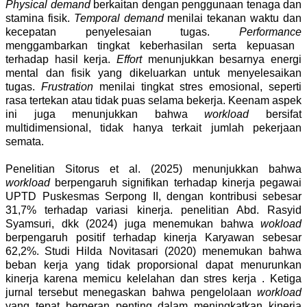
Physical demand
berkaitan dengan penggunaan tenaga dan
stamina fisik.
Temporal demand
menilai tekanan waktu dan
kecepatan penyelesaian tugas.
Performance
menggambarkan tingkat keberhasilan serta kepuasan
terhadap hasil kerja.
Effort
menunjukkan besarnya energi
mental dan fisik yang dikeluarkan untuk menyelesaikan
tugas.
Frustration
menilai tingkat stres emosional, seperti
rasa tertekan atau tidak puas selama bekerja. Keenam aspek
ini juga menunjukkan bahwa
workload
bersifat
multidimensional, tidak hanya terkait jumlah pekerjaan
semata.
Penelitian Sitorus et al. (2025) menunjukkan bahwa
workload
berpengaruh signifikan terhadap kinerja pegawai
UPTD Puskesmas Serpong II, dengan kontribusi sebesar
31,7% terhadap variasi kinerja.
penelitian Abd. Rasyid
Syamsuri, dkk (2024) juga menemukan bahwa
wokload
berpengaruh positif terhadap kinerja Karyawan sebesar
62,2%.
Studi Hilda Novitasari (2020) menemukan bahwa
beban kerja yang tidak proporsional dapat menurunkan
kinerja karena memicu kelelahan dan stres kerja . Ketiga
jurnal tersebut menegaskan bahwa pengelolaan
workload
yang tepat berperan penting dalam meningkatkan kinerja