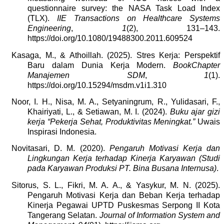
questionnaire survey: the NASA Task Load Index
(TLX).
IIE Transactions on Healthcare Systems
Engineering
,
1
(2), 131–143.
https://doi.org/10.1080/19488300.2011.609524
Kasaga, M., & Athoillah. (2025). Stres Kerja: Perspektif
Baru dalam Dunia Kerja Modern.
BookChapter
Manajemen SDM
,
1
(1).
https://doi.org/10.15294/msdm.v1i1.310
Noor, I. H., Nisa, M. A., Setyaningrum, R., Yulidasari, F.,
Khairiyati, L., & Setiawan, M. I. (2024).
Buku ajar gizi
kerja “Pekerja Sehat, Produktivitas Meningkat.”
Uwais
Inspirasi Indonesia.
Novitasari, D. M. (2020).
Pengaruh Motivasi Kerja dan
Lingkungan Kerja terhadap Kinerja Karyawan (Studi
pada Karyawan Produksi PT. Bina Busana Internusa)
.
Sitorus, S. L., Fikri, M. A. A., & Yasykur, M. N. (2025).
Pengaruh Motivasi Kerja dan Beban Kerja terhadap
Kinerja Pegawai UPTD Puskesmas Serpong II Kota
Tangerang Selatan.
Journal of Information System and