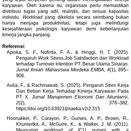
karyawan. Oleh karena itu, organisasi perlu memastikan
distribusi tugas yang adil, realistis, dan sesuai kapasitas
individu.
Workload
yang dikelola secara seimbang bukan
hanya menjaga produktivitas, tetapi juga melindungi
kesejahteraan psikologis karyawan demi keberlanjutan
kinerja jangka panjang.
Referensi:
Apiska, S. F., Nofirda, F. A., & Hinggi, H. T. (2025).
Pengaruh Work Stress,Job Satisfaction dan Workload
terhadap Turnover Intention PT. Besar Utama Sinaran.
Jurnal Ilmiah Mahasiswa Merdeka EMBA
,
4
(1), 895–
906.
Aulia, F., & Rachmawati, S. (2025). Pengaruh Stres Kerja
Dan Beban Kerja Terhadap Kinerja Karyawan Pada
PT X.
Jurnal Manajemen Ekonomi Dan Akuntansi
,
2
(2), 376–382.
https://doi.org/10.63921/jmaeka.v2i2.315
Hoonakker, P., Carayon, P., Gurses, A. P., Brown, R.,
Khunlertkit, A., McGuire, K., & Walker, J. M. (2011).
Measuring workload of ICU nurses with a