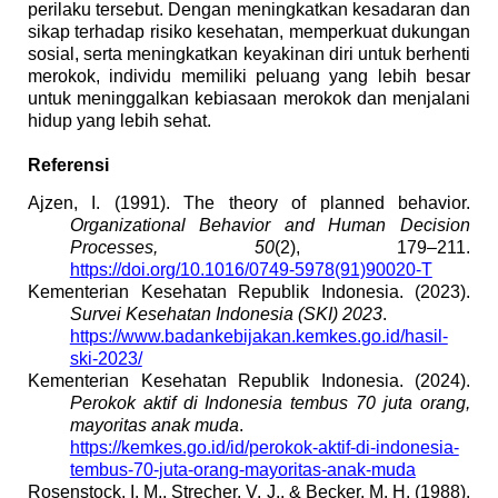
perilaku tersebut. Dengan meningkatkan kesadaran dan
sikap terhadap risiko kesehatan, memperkuat dukungan
sosial, serta meningkatkan keyakinan diri untuk berhenti
merokok, individu memiliki peluang yang lebih besar
untuk meninggalkan kebiasaan merokok dan menjalani
hidup yang lebih sehat.
Referensi
Ajzen, I. (1991). The theory of planned behavior.
Organizational Behavior and Human Decision
Processes, 50
(2), 179–211.
https://doi.org/10.1016/0749-5978(91)90020-T
Kementerian Kesehatan Republik Indonesia. (2023).
Survei Kesehatan Indonesia (SKI) 2023
.
https://www.badankebijakan.kemkes.go.id/hasil-
ski-2023/
Kementerian Kesehatan Republik Indonesia. (2024).
Perokok aktif di Indonesia tembus 70 juta orang,
mayoritas anak muda
.
https://kemkes.go.id/id/perokok-aktif-di-indonesia-
tembus-70-juta-orang-mayoritas-anak-muda
Rosenstock, I. M., Strecher, V. J., & Becker, M. H. (1988).