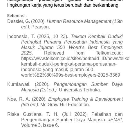
lingkungan kerja yang terus berubah dan berkembang.
Referensi :
Dessler, G. (2020).
Human Resource Management (16th
ed.).
Pearson.
Indonesia, T. (2025, 10 23).
Telkom Kembali Duduki
Peringkat Pertama Perusahan Indonesia yang
Masuk Jajaran 500 World’s Best Employers
2025
. Retrieved from Telkom.co.id:
https://www.telkom.co.id/sites/berita/id_ID/news/telk
kembali-duduki-peringkat-pertama-perusahan-
indonesia-yang-masuk-jajaran-500-
world%E2%80%99s-best-employers-2025-3369
Kurniawati. (2020).
Pengembangan Sumber Daya
Manusia (1st ed.).
Universitas Terbuka.
Noe, R. A. (2020).
Employee Training & Development
(8th ed.).
Mc Graw Hill Education.
Riska Gustiana, T. H. (Juli 2022). Pelatihan dan
Pengembangan Sumber Daya Manusia.
JEMSI
,
Volume 3, Issue 6.