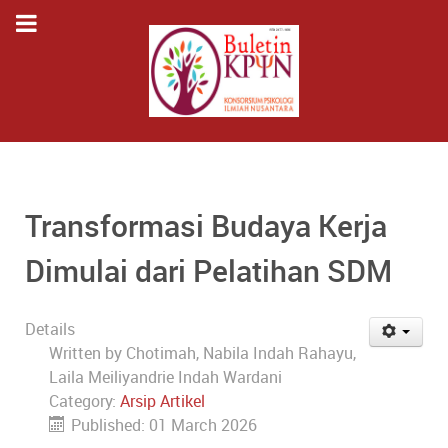
Transformasi Budaya Kerja
Dimulai dari Pelatihan SDM
Details
Written by
Chotimah, Nabila Indah Rahayu,
Laila Meiliyandrie Indah Wardani
Category:
Arsip Artikel
Published: 01 March 2026