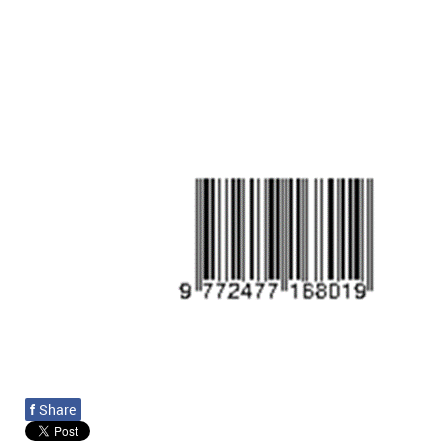
f
Share