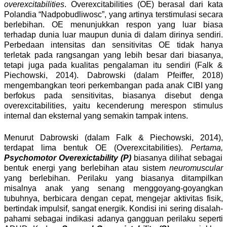
overexcitabilities
. Overexcitabilities (OE) berasal dari kata
Polandia “Nadpobudliwosc”, yang artinya terstimulasi secara
berlebihan. OE menunjukkan respon yang luar biasa
terhadap dunia luar maupun dunia di dalam dirinya sendiri.
Perbedaan intensitas dan sensitivitas OE tidak hanya
terletak pada rangsangan yang lebih besar dari biasanya,
tetapi juga pada kualitas pengalaman itu sendiri (Falk &
Piechowski, 2014). Dabrowski (dalam Pfeiffer, 2018)
mengembangkan teori perkembangan pada anak CIBI yang
berfokus pada sensitivitas, biasanya disebut denga
overexcitabilities, yaitu kecenderung merespon stimulus
internal dan eksternal yang semakin tampak intens.
Menurut Dabrowski (dalam Falk & Piechowski, 2014),
terdapat lima bentuk OE (Overexcitabilities).
Pertama,
Psychomotor Overexictability (P)
biasanya dilihat sebagai
bentuk energi yang berlebihan atau sistem
neuromuscular
yang berlebihan. Perilaku yang biasanya ditampilkan
misalnya anak yang senang menggoyang-goyangkan
tubuhnya, berbicara dengan cepat, mengejar aktivitas fisik,
bertindak impulsif, sangat energik. Kondisi ini sering disalah-
pahami sebagai indikasi adanya gangguan perilaku seperti