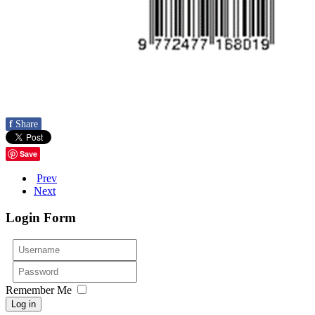
f
Share
Save
Prev
Next
Login Form
Username
Password
Remember Me
Log in