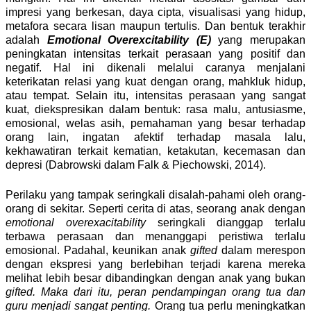
impresi yang berkesan, daya cipta, visualisasi yang hidup,
metafora secara lisan maupun tertulis. Dan bentuk terakhir
adalah
Emotional Overexcitability (E)
yang merupakan
peningkatan intensitas terkait perasaan yang positif dan
negatif. Hal ini dikenali melalui caranya menjalani
keterikatan relasi yang kuat dengan orang, mahkluk hidup,
atau tempat. Selain itu, intensitas perasaan yang sangat
kuat, diekspresikan dalam bentuk: rasa malu, antusiasme,
emosional, welas asih, pemahaman yang besar terhadap
orang lain, ingatan afektif terhadap masala lalu,
kekhawatiran terkait kematian, ketakutan, kecemasan dan
depresi (Dabrowski dalam Falk & Piechowski, 2014).
Perilaku yang tampak seringkali disalah-pahami oleh orang-
orang di sekitar. Seperti cerita di atas, seorang anak dengan
emotional overexacitability
seringkali dianggap terlalu
terbawa perasaan dan menanggapi peristiwa terlalu
emosional. Padahal, keunikan anak
gifted
dalam merespon
dengan ekspresi yang berlebihan terjadi karena mereka
melihat lebih besar dibandingkan dengan anak yang bukan
gifted. Maka dari itu, peran pendampingan orang tua dan
guru menjadi sangat penting.
Orang tua perlu meningkatkan