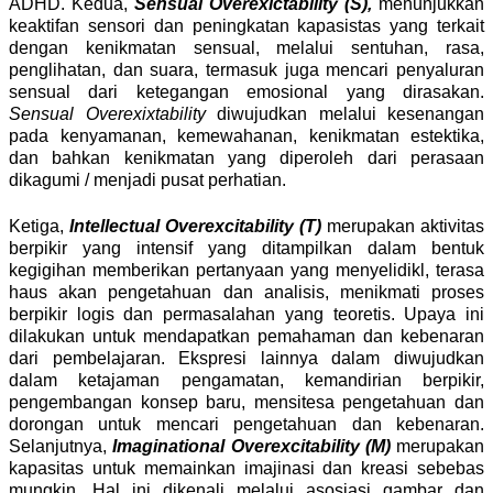
ADHD. Kedua,
Sensual Overexictability (S),
menunjukkan
keaktifan sensori dan peningkatan kapasistas yang terkait
dengan kenikmatan sensual, melalui sentuhan, rasa,
penglihatan, dan suara, termasuk juga mencari penyaluran
sensual dari ketegangan emosional yang dirasakan.
Sensual Overexixtability
diwujudkan melalui kesenangan
pada kenyamanan, kemewahanan, kenikmatan estektika,
dan bahkan kenikmatan yang diperoleh dari perasaan
dikagumi / menjadi pusat perhatian.
Ketiga,
Intellectual Overexcitability (T)
merupakan aktivitas
berpikir yang intensif yang ditampilkan dalam bentuk
kegigihan memberikan pertanyaan yang menyelidikl, terasa
haus akan pengetahuan dan analisis, menikmati proses
berpikir logis dan permasalahan yang teoretis. Upaya ini
dilakukan untuk mendapatkan pemahaman dan kebenaran
dari pembelajaran. Ekspresi lainnya dalam diwujudkan
dalam ketajaman pengamatan, kemandirian berpikir,
pengembangan konsep baru, mensitesa pengetahuan dan
dorongan untuk mencari pengetahuan dan kebenaran.
Selanjutnya,
Imaginational Overexcitability (M)
merupakan
kapasitas untuk memainkan imajinasi dan kreasi sebebas
mungkin. Hal ini dikenali melalui asosiasi gambar dan