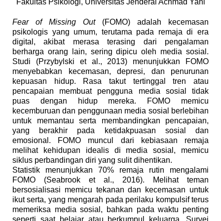
Fakultas Psikologi, Universitas Jenderal Achmad Yani
Fear of Missing Out
(FOMO) adalah kecemasan
psikologis yang umum, terutama pada remaja di era
digital, akibat merasa terasing dari pengalaman
berharga orang lain, sering dipicu oleh media sosial.
Studi (Przybylski et al., 2013) menunjukkan FOMO
menyebabkan kecemasan, depresi, dan penurunan
kepuasan hidup. Rasa takut tertinggal tren atau
pencapaian membuat pengguna media sosial tidak
puas dengan hidup mereka. FOMO memicu
kecemburuan dan penggunaan media sosial berlebihan
untuk memantau serta membandingkan pencapaian,
yang berakhir pada ketidakpuasan sosial dan
emosional. FOMO muncul dari kebiasaan remaja
melihat kehidupan idealis di media sosial, memicu
siklus perbandingan diri yang sulit dihentikan.
Statistik menunjukkan 70% remaja rutin mengalami
FOMO (Seabrook et al., 2016). Melihat teman
bersosialisasi memicu tekanan dan kecemasan untuk
ikut serta, yang mengarah pada perilaku kompulsif terus
memeriksa media sosial, bahkan pada waktu penting
seperti saat belajar atau berkumpul keluarga. Survei