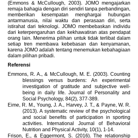
(Emmons & McCullough, 2003). JOMO mengajarkan
remaja bahagia dengan diri sendiri tanpa perbandingan,
memberikan kesempatan menghargai hubungan
antarmanusia, nilai waktu dan perasaan diri, serta
istirahat dari teknologi. JOMO membebaskan individu
dari keterpengaruhan dan kekhawatiran atas pendapat
orang lain. Menerima pilihan untuk tidak terlibat dalam
setiap tren membawa kebebasan dan kenyamanan,
karena JOMO adalah tentang menemukan kebahagiaan
dalam pilihan pribadi.
Referensi
Emmons, R. A., & McCullough, M. E. (2003). Counting
blessings versus burdens: An experimental
investigation of gratitude and subjective well-
being in daily life. Journal of Personality and
Social Psychology, 84(2), 377-389.
Eime, R. M., Young, J. A., Harvey, J. T., & Payne, W. R.
(2013). A systematic review of the psychological
and social benefits of participation in sporting
activities. International Journal of Behavioral
Nutrition and Physical Activity, 10(1), 1-14.
Frison, E., & Eggermont, S. (2016). The relationship