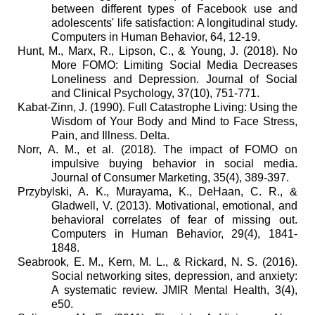
between different types of Facebook use and
adolescents' life satisfaction: A longitudinal study.
Computers in Human Behavior, 64, 12-19.
Hunt, M., Marx, R., Lipson, C., & Young, J. (2018). No
More FOMO: Limiting Social Media Decreases
Loneliness and Depression. Journal of Social
and Clinical Psychology, 37(10), 751-771.
Kabat-Zinn, J. (1990). Full Catastrophe Living: Using the
Wisdom of Your Body and Mind to Face Stress,
Pain, and Illness. Delta.
Norr, A. M., et al. (2018). The impact of FOMO on
impulsive buying behavior in social media.
Journal of Consumer Marketing, 35(4), 389-397.
Przybylski, A. K., Murayama, K., DeHaan, C. R., &
Gladwell, V. (2013). Motivational, emotional, and
behavioral correlates of fear of missing out.
Computers in Human Behavior, 29(4), 1841-
1848.
Seabrook, E. M., Kern, M. L., & Rickard, N. S. (2016).
Social networking sites, depression, and anxiety:
A systematic review. JMIR Mental Health, 3(4),
e50.