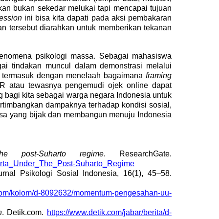
kan bukan sekedar melukai tapi mencapai tujuan
ression
ini bisa kita dapati pada aksi pembakaran
n tersebut diarahkan untuk memberikan tekanan
 fenomena psikologi massa
Sebagai mahasiswa
.
ai tindakan muncul dalam demonstrasi melalui
sia, termasuk dengan menelaah bagaimana
framing
DPR atau tewasnya pengemudi ojek online dapat
g bagi kita sebagai warga negara Indonesia untuk
ertimbangkan dampaknya terhadap kondisi sosial,
gsa yang bijak dan membangun menuju Indonesia
he post-Suharto regime
. ResearchGate.
akarta_Under_The_Post-Suharto_Regime
urnal Psikologi Sosial Indonesia, 16(1), 45–58.
k.com/kolom/d-8092632/momentum-pengesahan-uu-
h
. Detik.com.
https://www.detik.com/jabar/berita/d-