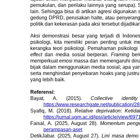
pemukulan, dan perilaku lainnya yang serupa)
.
lain. Sehingga bisa di artikan agresi digunakan
gedung DPRD, perusakan halte, atau penyerang
politik dan kekerasan pada aksi tersebut dijadika
Aksi demonstrasi besar yang terjadi di Indone
psikologi, kita memiliki peran penting untu
kerangka teori psikologi. Pemahaman psikologi
effect
dan media sosial berperan.
Framing
beri
memperkuat emosi massa dan memengaruhi dinamika
bijak dalam menggunakan media sosial; apa yang
serta menghindari penyebaran hoaks yang just
yang lebih baik.
Referensi:
Bayat, A. (2015).
Collective ident
https://www.researchgate.net/publication
Syafiq, M. (2018).
Relative deprivation: Ketid
https://jurnal.ugm.ac.id/jpsi/article/view/69
Faisal, A. (2025, August 28).
Momentum penge
perampasan-aset
DetikJabar. (2025, August 27).
Lini masa demo 