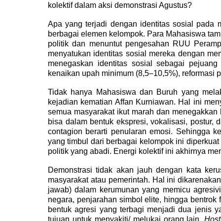
kolektif dalam aksi demonstrasi Agustus?
Apa yang terjadi dengan identitas sosial pada 
berbagai elemen kelompok. Para Mahasiswa tamp
politik dan menuntut pengesahan RUU Perampas
menyatukan identitas sosial mereka dengan m
menegaskan identitas sosial sebagai pejuan
kenaikan upah minimum (8,5–10,5%), reformasi
Tidak hanya Mahasiswa dan Buruh yang melaku
kejadian kematian Affan Kurniawan. Hal ini m
semua masyarakat ikut marah dan menegakkan k
bisa dalam bentuk ekspresi, vokalisasi, postur
contagion berarti penularan emosi. Sehingga 
yang timbul dari berbagai kelompok ini diperkua
politik yang abadi. Energi kolektif ini akhirnya 
Demonstrasi tidak akan jauh dengan kata keru
masyarakat atau pemerintah. Hal ini dikarenakan 
jawab) dalam kerumunan yang memicu agresivit
negara, penjarahan simbol elite, hingga bentrok
bentuk agresi yang terbagi menjadi dua jenis
y
tujuan untuk menyakiti/ melukai orang lain.
Host