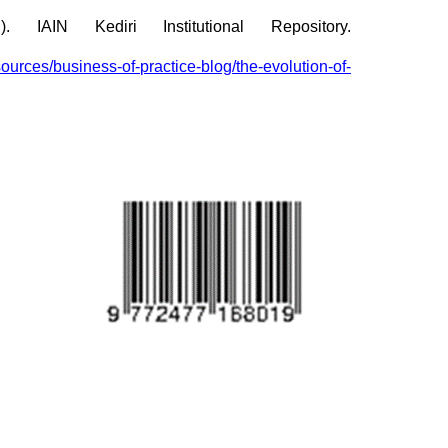
. IAIN Kediri Institutional Repository.
sources/business-of-practice-blog/the-evolution-of-