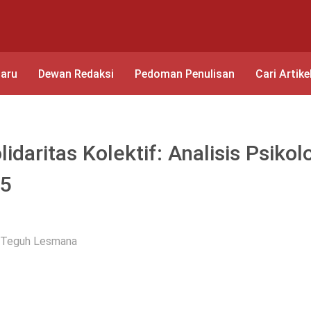
baru
Dewan Redaksi
Pedoman Penulisan
Cari Artike
lidaritas Kolektif: Analisis Psikol
25
& Teguh Lesmana