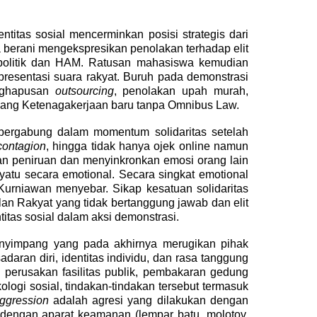
titas sosial mencerminkan posisi strategis dari
a berani mengekspresikan
penolakan terhadap elit
politik dan HAM
.
Ratusan mahasiswa kemudian
resentasi suara rakyat.
Buruh pada demonstrasi
nghapusan
outsourcing
, penolakan upah murah,
ang Ketenagakerjaan baru tanpa Omnibus Law.
bergabung dalam momentum solidaritas setelah
contagion
, hingga tidak hanya ojek online namun
n peniruan dan menyinkronkan emosi orang lain
yatu secara emotional. Secara singkat emotional
urniawan menyebar. Sikap kesatuan solidaritas
lan Rakyat yang tidak bertanggung jawab dan elit
itas sosial dalam aksi demonstrasi.
menyimpang yang pada akhirnya merugikan pihak
daran diri, identitas individu, dan rasa tanggung
a
perusakan fasilitas publik, pembakaran gedung
ologi sosial, tindakan-tindakan tersebut termasuk
aggression
adalah agresi yang dilakukan dengan
dengan aparat keamanan (lempar batu, molotov,