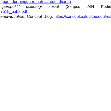
joget-dpr-hingga-rumah-sahroni-dijarah
erspektif psikologi sosial
(Skripsi, IAIN Kediri)
3407518_bab2.pdf
eindividuation
. Concept Blog.
https://concept.paloaltou.edu/re