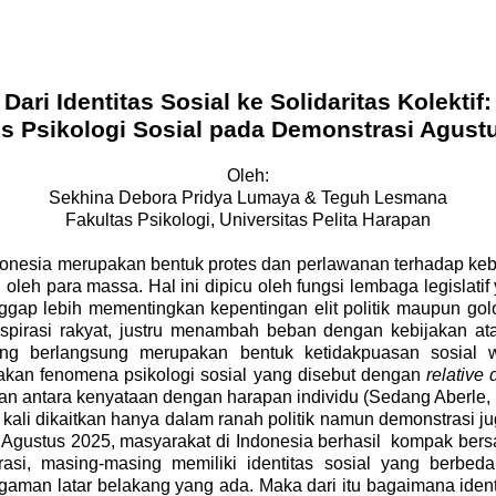
Dari Identitas Sosial ke Solidaritas Kolektif:
is Psikologi Sosial pada Demonstrasi Agust
Oleh:
Sekhina Debora Pridya Lumaya & Teguh Lesmana
Fakultas Psikologi, Universitas Pelita Harapan
onesia merupakan bentuk protes dan perlawanan terhadap kebi
oleh para massa. Hal ini dipicu oleh fungsi lembaga legislat
ianggap lebih mementingkan kepentingan elit politik maupun
pirasi rakyat, justru menambah beban dengan kebijakan ata
ang berlangsung merupakan bentuk ketidakpuasan sosial 
akan fenomena psikologi sosial yang disebut dengan
relative 
n antara kenyataan dengan harapan individu (Sedang Aberle,
ali dikaitkan hanya dalam ranah politik namun demonstrasi ju
n Agustus 2025, masyarakat di Indonesia berhasil kompak be
, masing-masing memiliki identitas sosial yang berbeda. T
ragaman latar belakang yang ada. Maka dari itu bagaimana ident