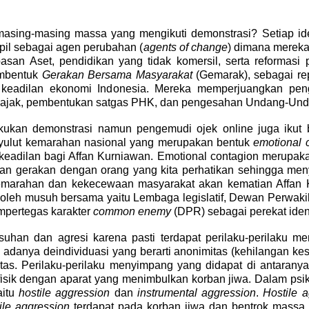
masing-masing massa yang mengikuti demonstrasi? Setiap iden
il sebagai agen perubahan (
agents of change
) dimana merek
an Aset, pendidikan yang tidak komersil, serta reformasi 
embentuk
Gerakan Bersama Masyarakat
(Gemarak), sebagai rep
g keadilan ekonomi Indonesia. Mereka
memperjuangkan pe
 pajak, pembentukan satgas PHK, dan pengesahan Undang-Und
kan demonstrasi namun pengemudi ojek online juga ikut 
enyulut kemarahan nasional yang merupakan bentuk
emotional 
eadilan bagi Affan Kurniawan. Emotional contagion merupaka
, dan gerakan dengan orang yang kita perhatikan sehingga men
kemarahan dan kekecewaan masyarakat akan kematian Affan K
t oleh musuh bersama yaitu Lembaga legislatif, Dewan Perwaki
mempertegas karakter
common enemy
(DPR) sebagai perekat ident
suhan dan agresi karena pasti terdapat perilaku-perilaku 
adanya deindividuasi yang berarti anonimitas (kehilangan kesa
as. Perilaku-perilaku menyimpang yang didapat di antarany
 fisik dengan aparat yang menimbulkan korban jiwa
. Dalam psik
aitu
hostile aggression
dan
instrumental aggression
.
Hostile 
ile aggression
terdapat pada korban jiwa
dan bentrok massa 