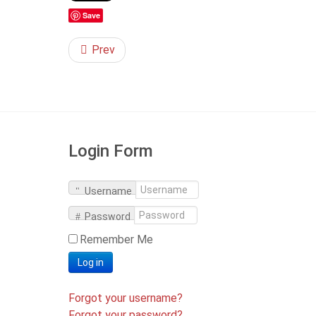
Save
Prev
Login Form
Username
Password
Remember Me
Log in
Forgot your username?
Forgot your password?