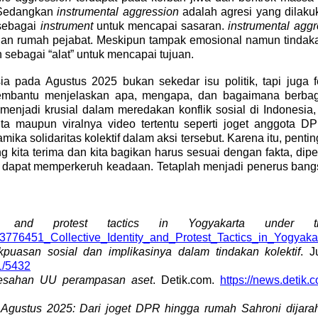
 Sedangkan
instrumental aggression
adalah agresi yang dilaku
 sebagai
instrument
untuk mencapai sasaran.
instrumental agg
an rumah pejabat. Meskipun tampak emosional namun tindaka
n sebagai “alat” untuk mencapai tujuan.
sia pada Agustus 2025 bukan sekedar isu politik, tapi juga
k membantu menjelaskan apa, mengapa, dan bagaimana berbag
 menjadi krusial dalam meredakan konflik sosial di Indone
ta maupun viralnya video tertentu seperti joget anggota 
 solidaritas kolektif dalam aksi tersebut. Karena itu, pentin
 kita terima dan kita bagikan harus sesuai dengan fakta, dip
ru dapat memperkeruh keadaan. Tetaplah menjadi penerus ban
ity and protest tactics in Yogyakarta under t
/283776451_Collective_Identity_and_Protest_Tactics_in_Yogy
akpuasan sosial dan implikasinya dalam tindakan kolektif
. J
71/5432
sahan UU perampasan aset
. Detik.com.
https://news.deti
Agustus 2025: Dari joget DPR hingga rumah Sahroni dijara