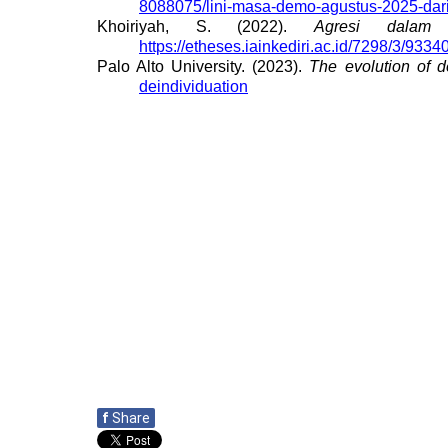
8088075/lini-masa-demo-agustus-2025-dari-
Khoiriyah, S. (2022).
Agresi dalam p
https://etheses.iainkediri.ac.id/7298/3/93
Palo Alto University. (2023).
The evolution of d
deindividuation
f
Share