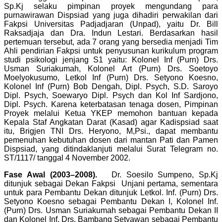
Sp.Kj selaku pimpinan proyek mengundang para
purnawirawan Dispsiad yang juga dihadiri perwakilan dari
Fakpsi Universitas Padjadjaran (Unpad), yaitu Dr. Bill
Raksadjaja dan Dra. Indun Lestari. Berdasarkan hasil
pertemuan tersebut, ada 7 orang yang bersedia menjadi Tim
Ahli pendirian Fakpsi untuk penyusunan kurikulum program
studi psikologi jenjang S1 yaitu: Kolonel Inf (Purn) Drs.
Usman Suriakumah, Kolonel Art (Purn) Drs. Soetoyo
Moelyokusumo, Letkol Inf (Purn) Drs. Setyono Koesno,
Kolonel Inf (Purn) Bob Dengah, Dipl. Psych, S.D. Saroyo
Dipl. Psych, Soewaryo Dipl. Psych dan Kol Inf Sardjono,
Dipl. Psych. Karena keterbatasan tenaga dosen, Pimpinan
Proyek melalui Ketua YKEP memohon bantuan kepada
Kepala Staf Angkatan Darat (Kasad) agar Kadispsiad saat
itu, Brigjen TNI Drs. Heryono, M,Psi., dapat membantu
pemenuhan kebutuhan dosen dari mantan Pati dan Pamen
Dispsiad, yang ditindaklanjuti melalui
Surat Telegram no.
ST/1117/ tanggal 4 November 2002.
Fase Awal (2003–2008).
Dr. Soesilo Sumpeno, Sp.Kj
ditunjuk sebagai Dekan Fakpsi Unjani pertama, sementara
untuk para Pembantu Dekan ditunjuk Letkol. Inf. (Purn) Drs.
Setyono Koesno sebagai Pembantu Dekan I, Kolonel Inf.
(Purn) Drs. Usman Suriakumah sebagai Pembantu Dekan II
dan Kolonel Inf. Drs. Bambang Setyawan sebagai Pembantu