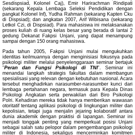
Sesdispsiad, Kolonel Caj), Emir Harirachman Rindipati
(sekarang Kepala Lembaga Seleksi Pendidikan dengan
pangkat Kolonel Inf), Yudha Rahman (sekarang Kapten Cku
di Dispsiad); dan angkatan 2007, Arif Wibisana (sekarang
Letkol Czi, di Dispsiad). Para mahasiswa ini melaksanakan
proses kuliah di ruang kelas besar yang berada di lantai 2
gedung Dekanat Fakpsi Unjani, yang dapat menampung
sampai dengan 150 orang mahasiswa.
Pada tahun 2005, Fakpsi Unjani mulai mengukuhkan
identitas keilmuannya dengan menginisiasi fokusnya pada
psikologi militer melalui penyelenggaraan seminar bertajuk
"
Peran dan Fungsi Psikologi di TNI
". Seminar ini
menandai langkah strategis fakultas dalam membangun
spesialisasi yang relevan dengan kebutuhan nasional. Acara
tersebut menghadirkan narasumber-narasumber kunci dari
lembaga pertahanan negara, termasuk para Kepala Dinas
Psikologi Angkatan serta perwakilan dari Biro Psikologi
Polri. Kehadiran mereka tidak hanya memberikan wawasan
otoritatif tentang aplikasi psikologi di lingkungan militer dan
kepolisian, tetapi juga menjalin jejaring kolaboratif antara
dunia akademik dengan praktisi di lapangan. Seminar ini
menjadi tonggak penting yang memperkuat posisi Unjani
sebagai salah satu pelopor dalam pengembangan psikologi
militer di Indonesia, sekaligus mencerminkan komitmen