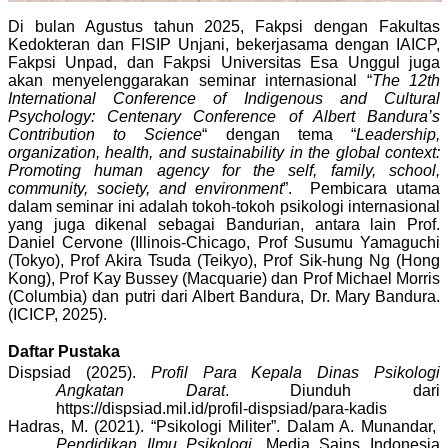
Di bulan Agustus tahun 2025, Fakpsi dengan Fakultas
Kedokteran dan FISIP Unjani, bekerjasama dengan IAICP,
Fakpsi Unpad, dan Fakpsi Universitas Esa Unggul juga
akan menyelenggarakan seminar internasional “
The 12th
International Conference of Indigenous and Cultural
Psychology: Centenary Conference of Albert Bandura’s
Contribution to Science
“ dengan tema “
Leadership,
organization, health, and sustainability in the global context:
Promoting human agency for the self, family, school,
community, society, and environment
”. Pembicara utama
dalam seminar ini adalah tokoh-tokoh psikologi internasional
yang juga dikenal sebagai Bandurian, antara lain Prof.
Daniel Cervone (Illinois-Chicago, Prof Susumu Yamaguchi
(Tokyo), Prof Akira Tsuda (Teikyo), Prof Sik-hung Ng (Hong
Kong), Prof Kay Bussey (Macquarie) dan Prof Michael Morris
(Columbia) dan putri dari Albert Bandura, Dr. Mary Bandura.
(ICICP, 2025).
Daftar Pustaka
Dispsiad (2025).
Profil Para Kepala Dinas Psikologi
Angkatan Darat
. Diunduh dari
https://dispsiad.mil.id/profil-dispsiad/para-kadis
Hadras, M. (2021).
“Psikologi Militer”. Dalam A. Munandar,
Pendidikan Ilmu Psikologi
. Media Sains Indonesia