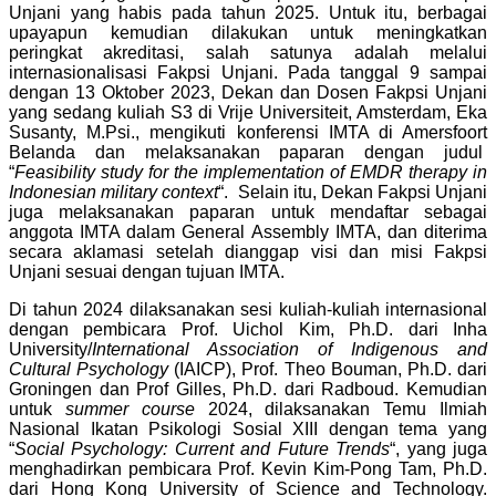
Unjani yang habis pada tahun 2025. Untuk itu, berbagai
upayapun kemudian dilakukan untuk meningkatkan
peringkat akreditasi, salah satunya adalah melalui
internasionalisasi Fakpsi Unjani. Pada tanggal 9 sampai
dengan 13 Oktober 2023, Dekan dan Dosen Fakpsi Unjani
yang sedang kuliah S3 di Vrije Universiteit, Amsterdam, Eka
Susanty, M.Psi., mengikuti konferensi IMTA di Amersfoort
Belanda dan melaksanakan paparan dengan judul
“
Feasibility study for the implementation of EMDR therapy in
Indonesian military context
“. Selain itu, Dekan Fakpsi Unjani
juga melaksanakan paparan untuk mendaftar sebagai
anggota IMTA dalam General Assembly IMTA, dan diterima
secara aklamasi setelah dianggap visi dan misi Fakpsi
Unjani sesuai dengan tujuan IMTA.
Di tahun 2024 dilaksanakan sesi kuliah-kuliah internasional
dengan pembicara Prof. Uichol Kim, Ph.D. dari Inha
University/
International Association of Indigenous and
Cultural Psychology
(IAICP), Prof. Theo Bouman, Ph.D. dari
Groningen dan Prof Gilles, Ph.D. dari Radboud. Kemudian
untuk
summer course
2024, dilaksanakan Temu Ilmiah
Nasional Ikatan Psikologi Sosial XIII dengan tema yang
“
Social Psychology: Current and Future Trends
“, yang juga
menghadirkan pembicara Prof. Kevin Kim-Pong Tam, Ph.D.
dari Hong Kong University of Science and Technology.