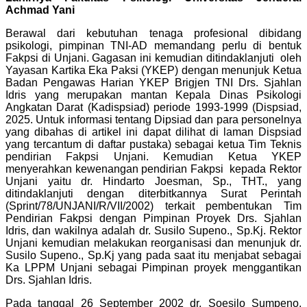
Achmad Yani
Berawal dari kebutuhan tenaga profesional dibidang
psikologi, pimpinan TNI-AD memandang perlu di bentuk
Fakpsi di Unjani. Gagasan ini kemudian ditindaklanjuti oleh
Yayasan Kartika Eka Paksi (YKEP) dengan menunjuk Ketua
Badan Pengawas Harian YKEP Brigjen TNI Drs. Sjahlan
Idris yang merupakan mantan Kepala Dinas Psikologi
Angkatan Darat (Kadispsiad) periode 1993-1999 (Dispsiad,
2025.
Untuk informasi tentang Dipsiad dan para personelnya
yang dibahas di artikel ini dapat dilihat di laman Dispsiad
yang tercantum di daftar pustaka
)
sebagai ketua Tim Teknis
pendirian Fakpsi Unjani. Kemudian Ketua YKEP
menyerahkan kewenangan pendirian Fakpsi kepada Rektor
Unjani yaitu dr. Hindarto Joesman, Sp., THT., yang
ditindaklanjuti dengan diterbitkannya Surat Perintah
(Sprint/78/UNJANI/R/VII/2002) terkait pembentukan Tim
Pendirian Fakpsi dengan Pimpinan Proyek Drs. Sjahlan
Idris, dan wakilnya adalah dr. Susilo Supeno., Sp.Kj. Rektor
Unjani kemudian melakukan reorganisasi dan menunjuk dr.
Susilo Supeno., Sp.Kj yang pada saat itu menjabat sebagai
Ka LPPM Unjani sebagai Pimpinan proyek menggantikan
Drs. Sjahlan Idris.
Pada tanggal 26 September 2002 dr. Soesilo Sumpeno,