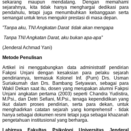
sekarang maupun mendatang. Dengan memahami
sejarahnya, kita tidak hanya menghargai dedikasi para
pendahulu, tetapi juga menumbuhkan kebanggaan serta
semangat untuk terus mengukir prestasi di masa depan.
”Tanpa aku, TNI Angkatan Darat tidak akan mengapa
Tanpa TNI Angkatan Darat, aku bukan apa-apa”
(Jenderal Achmad Yani)
Metode Penulisan
Artikel ini menggabungkan data administratif pendirian
Fakpsi Unjani dengan kesaksian para pelaku sejarah
pendiriannya, termasuk Kolonel Inf. (Purn) Drs. Usman
Suriakumah dan Drs. Bambang Setyawan, sebagai para
Wakil Dekan saat itu, dosen yang merupakan alumni Fakpsi
Unjani angkatan pertama (2003) seperti Chandra Yudistira,
M.Psi., dan Detri Sefiani, M.Psi., tenaga kependidikan yang
ikut dalam proses pendirian, serta para dekan, untuk
menghadirkan catatan sejarah yang komprehensif - tidak
hanya sebagai dokumen resmi tetapi juga sebagai khazanah
pengetahuan institusional yang berharga.
Lahirnya Fakultas Psikologi Universitas Jenderal