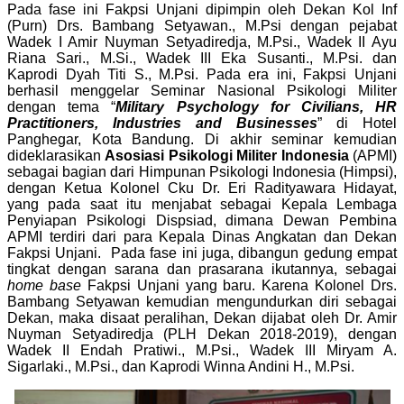
Pada fase ini Fakpsi Unjani dipimpin oleh Dekan Kol Inf
(Purn) Drs. Bambang Setyawan., M.Psi dengan pejabat
Wadek I Amir Nuyman Setyadiredja, M.Psi., Wadek II Ayu
Riana Sari., M.Si., Wadek III Eka Susanti., M.Psi. dan
Kaprodi Dyah Titi S., M.Psi. Pada era ini, Fakpsi Unjani
berhasil menggelar Seminar Nasional Psikologi Militer
dengan tema “
Military Psychology for Civilians, HR
Practitioners, Industries and Businesses
” di Hotel
Panghegar, Kota Bandung. Di akhir seminar kemudian
dideklarasikan
Asosiasi Psikologi Militer Indonesia
(APMI)
sebagai bagian dari Himpunan Psikologi Indonesia (Himpsi),
dengan Ketua Kolonel Cku Dr. Eri Radityawara Hidayat,
yang pada saat itu menjabat sebagai Kepala Lembaga
Penyiapan Psikologi Dispsiad, dimana Dewan Pembina
APMI terdiri dari para Kepala Dinas Angkatan dan Dekan
Fakpsi Unjani.
Pada fase ini juga, dibangun gedung empat
tingkat dengan sarana dan prasarana ikutannya, sebagai
home base
Fakpsi Unjani yang baru. Karena Kolonel Drs.
Bambang Setyawan kemudian mengundurkan diri sebagai
Dekan, maka disaat peralihan, Dekan dijabat oleh Dr. Amir
Nuyman Setyadiredja (PLH Dekan 2018-2019), dengan
Wadek II Endah Pratiwi., M.Psi., Wadek III Miryam A.
Sigarlaki., M.Psi., dan Kaprodi Winna Andini H., M.Psi.