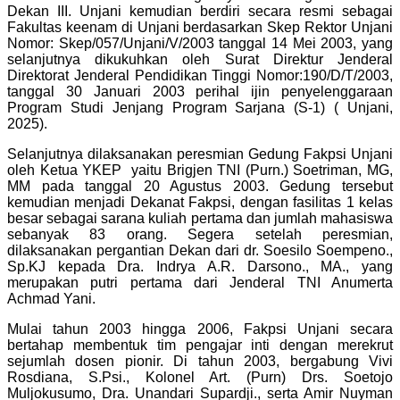
Dekan III. Unjani kemudian berdiri secara resmi sebagai
Fakultas keenam di Unjani berdasarkan Skep Rektor Unjani
Nomor: Skep/057/Unjani/V/2003 tanggal 14 Mei 2003, yang
selanjutnya dikukuhkan oleh Surat Direktur Jenderal
Direktorat Jenderal Pendidikan Tinggi Nomor:190/D/T/2003,
tanggal 30 Januari 2003 perihal ijin penyelenggaraan
Program Studi Jenjang Program Sarjana (S-1) ( Unjani,
2025).
Selanjutnya dilaksanakan peresmian Gedung Fakpsi Unjani
oleh Ketua YKEP yaitu Brigjen TNI (Purn.) Soetriman, MG,
MM pada tanggal 20 Agustus 2003. Gedung tersebut
kemudian menjadi Dekanat Fakpsi, dengan fasilitas 1 kelas
besar sebagai sarana kuliah pertama dan jumlah mahasiswa
sebanyak 83 orang. Segera setelah peresmian,
dilaksanakan pergantian Dekan dari dr. Soesilo Soempeno.,
Sp.KJ kepada Dra. Indrya A.R. Darsono., MA., yang
merupakan putri pertama dari Jenderal TNI Anumerta
Achmad Yani.
Mulai tahun 2003 hingga 2006, Fakpsi Unjani secara
bertahap membentuk tim pengajar inti dengan merekrut
sejumlah dosen pionir. Di tahun 2003, bergabung Vivi
Rosdiana, S.Psi., Kolonel Art. (Purn) Drs. Soetojo
Muljokusumo, Dra. Unandari Supardji., serta Amir Nuyman