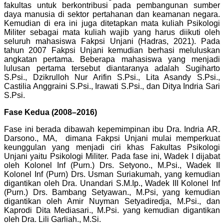
fakultas untuk berkontribusi pada pembangunan sumber
daya manusia di sektor pertahanan dan keamanan negara.
Kemudian di era ini juga ditetapkan mata kuliah Psikologi
Militer sebagai mata kuliah wajib yang harus diikuti oleh
seluruh mahasiswa Fakpsi Unjani (Hadras, 2021). Pada
tahun 2007 Fakpsi Unjani kemudian berhasi meluluskan
angkatan pertama. Beberapa mahasiswa yang menjadi
lulusan pertama tersebut diantaranya adalah Sugiharto
S.Psi., Dzikrulloh Nur Arifin S.Psi., Lita Asandy S.Psi.,
Castilia Anggraini S.Psi., Irawati S.Psi., dan Ditya Indria Sari
S.Psi.
Fase Kedua (2008–2016)
Fase ini berada dibawah kepemimpinan ibu Dra. Indria AR.
Darsono., MA, dimana Fakpsi Unjani mulai memperkuat
keunggulan yang menjadi ciri khas Fakultas Psikologi
Unjani yaitu Psikologi Militer.
Pada fase ini, Wadek I dijabat
oleh Kolonel Inf (Purn.) Drs. Setyono., M.Psi., Wadek II
Kolonel Inf (Purn) Drs. Usman Suriakumah, yang kemudian
digantikan oleh Dra. Unandari S.M.Ip., Wadek III Kolonel Inf
(Purn.) Drs. Bambang Setyawan., M.Psi, yang kemudian
digantikan oleh Amir Nuyman Setyadiredja, M.Psi., dan
Kaprodi Dita Mediasari., M.Psi. yang kemudian digantikan
oleh Dra. Lili Garliah., M.Si.