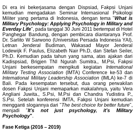
Di era ini bekerjasama dengan Dispsiad, Fakpsi Unjani
kemudian mengadakan Seminar Internasional Psikologi
Militer yang pertama di Indonesia, dengan tema "
What is
Military Psychology: Applying Psychology in Military and
Everday Life
", pada tanggal 30 Juni 2011 bertempat di Hotel
Panghegar Bandung, dengan pembicara diantaranya Prof.
Dr. Sarlito W Sarwono (Universitas Persada Indonesia YAI),
Letnan Jenderal Budiman, Wakasad Mayor Jenderal
Lodewijk F. Paulus, Elizabeth Nair Ph.D, dan Stefan Seiler,
Ph.D. Kemudian pada tahun yang sama, atas ajakan dari
Kadispsiad, Brigjen TNI Ngurah Sumitra., M.Psi, Fakpsi
Unjani berkesempatan mengikuti kegiatan
International
Military Testing Association
(IMTA) Conference ke-53 dan
International Military Leadership Association
(IMLA) ke-7 di
Bali. Pada kesempatan tersebut, dua orang perwakilan
dosen Fakpsi Unjani memaparkan makalahnya, yaitu Vera
Angliani Juwita., S.Psi, M.Psi dan Chandra Yudistira P.,
S.Psi. Setelah konferensi IMTA, Fakpsi Unjani kemudian
mengganti slogannya dari "
The best choice for better future
",
menjadi "
It’s not just psychology, it’s Military
Psychology
"
.
Fase Ketiga (2016 – 2019)