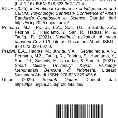
(hal. 1-16). ISBN: 978-623-362-271-4.
ICICP (2025).
International Conference of Indigeneous and
Cultural Psychology: Centenary Conference of Albert
Bandura’s Contribution to Science
. Diunduh dari
https://icicp2025.unjani.ac.id/
Permana, M.Z., Pratiwi, E.A., Sari, D.I., Sukabdi, Z.A.,
Febrina, S., Hardianto, Y., Sari, R., Hadras, M., &
Taufiq, R. (2021).
Kontribusi psikologi di masa
pandemi Covid-19
. Literasi Nusantara Abadi. ISBN :
978-623-329-092-0.
Pratiwi, E.A., Hadras, M., Juwita, V.A., Setyadiredja, A.N.,
Permana, M.Z., Taufiq, R., Febrina, S., Hardianto, Y.,
Sari, D.I., Susanty, E., Unandari, & Sari, R. (2021).
Smart Military University: Kajian Psikologi
Menghadapi Bencana di Indonesia
. Literasi
Nusantara Abadi. ISBN: 978-623-329-496-6.
Unjani (2025).
Sejarah Unjani
. Diunduh dari
https://fpsi.unjani.ac.id/profil-fakultas/