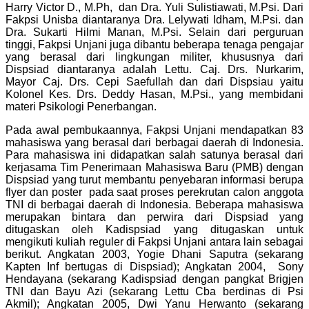
Harry Victor D., M.Ph, dan Dra. Yuli Sulistiawati, M.Psi. Dari
Fakpsi Unisba diantaranya Dra. Lelywati Idham, M.Psi. dan
Dra. Sukarti Hilmi Manan, M.Psi. Selain dari perguruan
tinggi, Fakpsi Unjani juga dibantu beberapa tenaga pengajar
yang berasal dari lingkungan militer, khususnya dari
Dispsiad diantaranya adalah Lettu. Caj. Drs. Nurkarim,
Mayor Caj. Drs. Cepi Saefullah dan dari Dispsiau yaitu
Kolonel Kes. Drs. Deddy Hasan, M.Psi., yang membidani
materi Psikologi Penerbangan.
Pada awal pembukaannya, Fakpsi Unjani mendapatkan 83
mahasiswa yang berasal dari berbagai daerah di Indonesia.
Para mahasiswa ini didapatkan salah satunya berasal dari
kerjasama Tim Penerimaan Mahasiswa Baru (PMB) dengan
Dispsiad yang turut membantu penyebaran informasi berupa
flyer dan poster pada saat proses perekrutan calon anggota
TNI di berbagai daerah di Indonesia. Beberapa mahasiswa
merupakan bintara dan perwira dari Dispsiad yang
ditugaskan oleh Kadispsiad yang ditugaskan untuk
mengikuti kuliah reguler di Fakpsi Unjani antara lain sebagai
berikut. Angkatan 2003, Yogie Dhani Saputra (sekarang
Kapten Inf bertugas di Dispsiad); Angkatan 2004, Sony
Hendayana (sekarang Kadispsiad dengan pangkat Brigjen
TNI dan Bayu Azi (sekarang Lettu Cba berdinas di Psi
Akmil); Angkatan 2005, Dwi Yanu Herwanto (sekarang