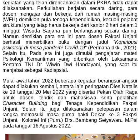
kegiatan yang telah direncanakan dalam PKRA tidak dapat
dilaksanakan. Perkuliahan berjalan secara daring, para
dosen mengajar dan bekerja dari rumah masing-masing
(WFH) demikian pula tenaga kependidikan, kecuali pejabat
struktural yang tetap harus bekerja dari kantor 2 hari dalam 1
minggu. Wisuda Sarjana pun berlangsung secara daring.
Namun demikian para era ini para dosen Fakpsi Unjani
berhasil menerbitkan buku dengan judul “
Kontribusi
psikologi di masa pandemi Covid-19
“ (Permana dkk., 2021).
Selain itu, Pada era ini juga dimulai pengajaran materi
Psikologi Kemaritiman yang diberikan oleh Laksamana
Pertama TNI Dr. Wiwin Dwi Handayani, yang saat itu
menjabat sebagai Kadispsial.
Mulai awal tahun 2022 beberapa kegiatan berangsur-angsur
dapat dilakukan kembali, antara lain peringatan Dies Natalis
ke 19 tanggal 20 Mei 2022 yang disertai Pekan Olah Raga
untuk dosen, tendik dan mahasiswa serta pelatihan
Character Building
bagi Tenaga Kependidikan Fakpsi
Unjani. Selain itu juga dilaksanakan pelepasan dalam
rangka memasuki masa purna bakti Dekan ke 3 Fakpsi
Unjani, Kolonel Inf (Purn.) Drs. Bambang Setyawan., M.Psi
pada tanggal 16 Agustus 2022.