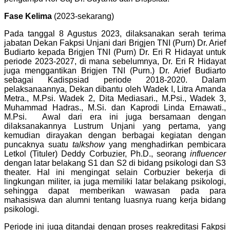
Fase Kelima
(2023-sekarang)
Pada tanggal 8 Agustus 2023, dilaksanakan serah terima
jabatan Dekan Fakpsi Unjani dari Brigjen TNI (Purn) Dr. Arief
Budiarto kepada Brigjen TNI (Purn) Dr. Eri R Hidayat untuk
periode 2023-2027, di mana sebelumnya, Dr. Eri R Hidayat
juga menggantikan Brigjen TNI (Purn.) Dr. Arief Budiarto
sebagai Kadispsiad periode 2018-2020. Dalam
pelaksanaannya, Dekan dibantu oleh Wadek I, Litra Amanda
Metra., M.Psi. Wadek 2, Dita Mediasari., M.Psi., Wadek 3,
Muhammad Hadras., M.Si. dan Kaprodi Linda Ernawati.,
M.Psi. Awal dari era ini juga bersamaan dengan
dilaksanakannya Lustrum Unjani yang pertama, yang
kemudian dirayakan dengan berbagai kegiatan dengan
puncaknya suatu
talkshow
yang menghadirkan pembicara
Letkol (Tituler) Deddy Corbuzier, Ph.D., seorang
influencer
dengan latar belakang S1 dan S2 di bidang psikologi dan S3
theater. Hal ini mengingat selain Corbuzier bekerja di
lingkungan militer, ia juga memiliki latar belakang psikologi,
sehingga dapat memberikan wawasan pada para
mahasiswa dan alumni tentang luasnya ruang kerja bidang
psikologi.
Periode ini juga ditandai dengan proses reakreditasi Fakpsi