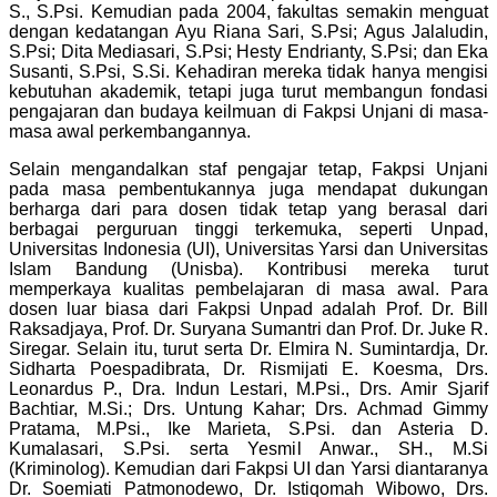
S., S.Psi. Kemudian pada 2004, fakultas semakin menguat
dengan kedatangan Ayu Riana Sari, S.Psi; Agus Jalaludin,
S.Psi; Dita Mediasari, S.Psi; Hesty Endrianty, S.Psi; dan Eka
Susanti, S.Psi, S.Si. Kehadiran mereka tidak hanya mengisi
kebutuhan akademik, tetapi juga turut membangun fondasi
pengajaran dan budaya keilmuan di Fakpsi Unjani di masa-
masa awal perkembangannya.
Selain mengandalkan staf pengajar tetap, Fakpsi Unjani
pada masa pembentukannya juga mendapat dukungan
berharga dari para dosen tidak tetap yang berasal dari
berbagai perguruan tinggi terkemuka, seperti Unpad,
Universitas Indonesia (UI), Universitas Yarsi dan Universitas
Islam Bandung (Unisba). Kontribusi mereka turut
memperkaya kualitas pembelajaran di masa awal. Para
dosen luar biasa dari Fakpsi Unpad adalah Prof. Dr. Bill
Raksadjaya, Prof. Dr. Suryana Sumantri dan Prof. Dr. Juke R.
Siregar.
Selain itu, turut serta Dr. Elmira N. Sumintardja, Dr.
Sidharta Poespadibrata, Dr. Rismijati E. Koesma, Drs.
Leonardus P., Dra. Indun Lestari, M.Psi., Drs. Amir Sjarif
Bachtiar, M.Si.; Drs. Untung Kahar; Drs. Achmad Gimmy
Pratama, M.Psi., Ike Marieta, S.Psi. dan Asteria D.
Kumalasari, S.Psi. serta Yesmil Anwar., SH., M.Si
(Kriminolog). Kemudian dari
Fakpsi UI dan Yarsi diantaranya
Dr. Soemiati Patmonodewo, Dr. Istiqomah Wibowo, Drs.