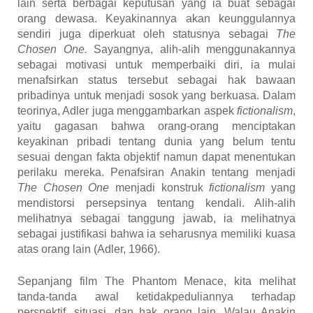
lain serta berbagai keputusan yang ia buat sebagai
orang dewasa. Keyakinannya akan keunggulannya
sendiri juga diperkuat oleh statusnya sebagai
The
Chosen One.
Sayangnya, alih-alih menggunakannya
sebagai motivasi untuk memperbaiki diri, ia mulai
menafsirkan status tersebut sebagai hak bawaan
pribadinya untuk menjadi sosok yang berkuasa. Dalam
teorinya, Adler juga menggambarkan aspek
fictionalism
,
yaitu gagasan bahwa orang-orang menciptakan
keyakinan pribadi tentang dunia yang belum tentu
sesuai dengan fakta objektif namun dapat menentukan
perilaku mereka. Penafsiran Anakin tentang menjadi
The Chosen One
menjadi konstruk
fictionalism
yang
mendistorsi persepsinya tentang kendali. Alih-alih
melihatnya sebagai tanggung jawab, ia melihatnya
sebagai justifikasi bahwa ia seharusnya memiliki kuasa
atas orang lain
(Adler, 1966)
.
Sepanjang film The Phantom Menace, kita melihat
tanda-tanda awal ketidakpeduliannya terhadap
perspektif, situasi, dan hak orang lain. Walau Anakin