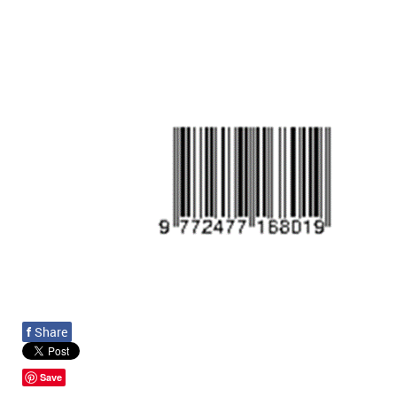
f
Share
Save