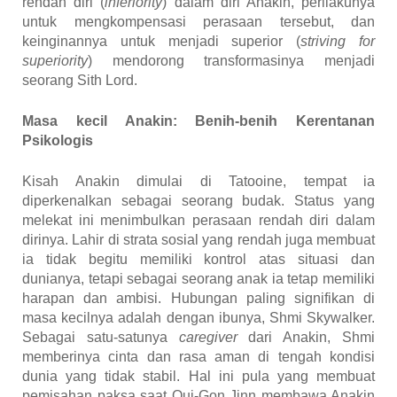
rendah diri (
inferiority
) dalam diri Anakin, perilakunya
untuk mengkompensasi perasaan tersebut, dan
keinginannya untuk menjadi superior (
striving for
superiority
) mendorong transformasinya menjadi
seorang Sith Lord.
Masa kecil Anakin: Benih-benih Kerentanan
Psikologis
Kisah Anakin dimulai di Tatooine, tempat ia
diperkenalkan sebagai seorang budak. Status yang
melekat ini menimbulkan perasaan rendah diri dalam
dirinya. Lahir di strata sosial yang rendah juga membuat
ia tidak begitu memiliki kontrol atas situasi dan
dunianya, tetapi sebagai seorang anak ia tetap memiliki
harapan dan ambisi. Hubungan paling signifikan di
masa kecilnya adalah dengan ibunya, Shmi Skywalker.
Sebagai satu-satunya
caregiver
dari Anakin, Shmi
memberinya cinta dan rasa aman di tengah kondisi
dunia yang tidak stabil. Hal ini pula yang membuat
pemisahan paksa saat Qui-Gon Jinn membawa Anakin