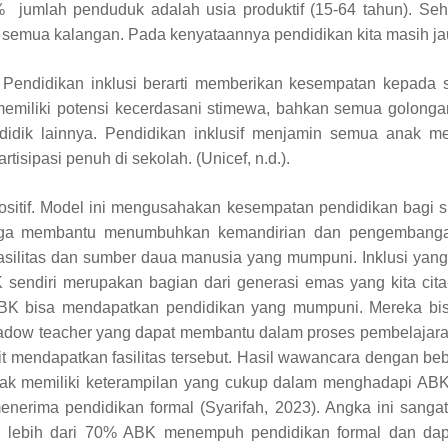
 jumlah penduduk adalah usia produktif (15-64 tahun). Seh
semua kalangan. Pada kenyataannya pendidikan kita masih jauh
. Pendidikan inklusi berarti memberikan kesempatan kepada
 memiliki potensi kecerdasani stimewa, bahkan semua golong
idik lainnya. Pendidikan inklusif menjamin semua anak me
isipasi penuh di sekolah. (Unicef, n.d.).
positif. Model ini mengusahakan kesempatan pendidikan bagi 
 juga membantu menumbuhkan kemandirian dan pengembangan 
 fasilitas dan sumber daua manusia yang mumpuni. Inklusi yan
ndiri merupakan bagian dari generasi emas yang kita cita-
BK bisa mendapatkan pendidikan yang mumpuni. Mereka bi
hadow teacher yang dapat membantu dalam proses pembelajaran
mendapatkan fasilitas tersebut. Hasil wawancara dengan beb
k memiliki keterampilan yang cukup dalam menghadapi ABK di
enerima pendidikan formal (Syarifah, 2023). Angka ini sang
, lebih dari 70% ABK menempuh pendidikan formal dan da