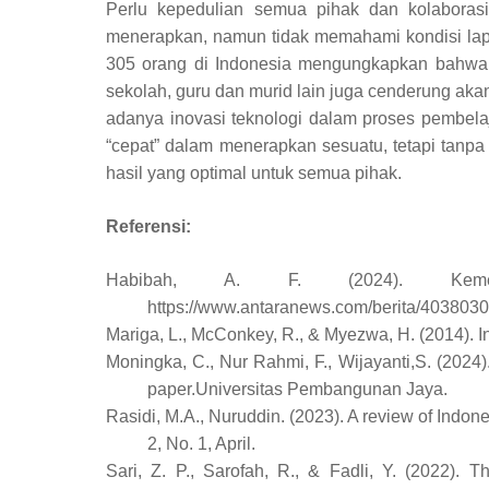
Perlu kepedulian semua pihak dan kolaborasi
menerapkan, namun tidak memahami kondisi lapa
305 orang di Indonesia mengungkapkan bahwa 
sekolah, guru dan murid lain juga cenderung akan 
adanya inovasi teknologi dalam proses pembel
“cepat” dalam menerapkan sesuatu, tetapi tanpa
hasil yang optimal untuk semua pihak.
Referensi:
Habibah, A. F. (2024). Kemend
https://www.antaranews.com/berita/4038030
Mariga, L., McConkey, R., & Myezwa, H. (2014). I
Moningka, C., Nur Rahmi, F., Wijayanti,S. (2024
paper.Universitas Pembangunan Jaya.
Rasidi, M.A., Nuruddin. (2023). A review of Indo
2, No. 1, April.
Sari, Z. P., Sarofah, R., & Fadli, Y. (2022). 