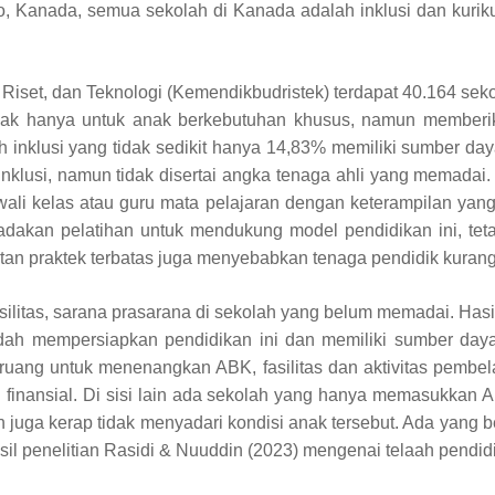
, Kanada, semua sekolah di Kanada adalah inklusi dan kurik
Riset, dan Teknologi (Kemendikbudristek) terdapat 40.164 sek
a tidak hanya untuk anak berkebutuhan khusus, namun memb
h inklusi yang tidak sedikit hanya 14,83% memiliki sumber d
inklusi, namun tidak disertai angka tenaga ahli yang memada
ya wali kelas atau guru mata pelajaran dengan keterampilan 
kan pelatihan untuk mendukung model pendidikan ini, tetap
n praktek terbatas juga menyebabkan tenaga pendidik kurang si
silitas, sarana prasarana di sekolah yang belum memadai. Hasi
 mempersiapkan pendidikan ini dan memiliki sumber daya fi
i, ruang untuk menenangkan ABK, fasilitas dan aktivitas pemb
n finansial. Di sisi lain ada sekolah yang hanya memasukkan
n juga kerap tidak menyadari kondisi anak tersebut. Ada yang 
il penelitian Rasidi & Nuuddin (2023) mengenai telaah pendidi