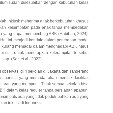
ulum sudah disesuaikan dengan kebutuhan kelas
olah inklusi; menerima anak berkebutuhan khusus
erikan kesempatan pada anak tanpa membedakan
aya yang dapat membimbing ABK (Habibah, 2024).
i. Hal ini menjadi kendala dalam penerapan model
yang kurang memadai dalam menghadapi ABK harus
i sulit untuk menerapkan keterampilan tersebut
ap. (Sari et al., 2022).
l observasi di 4 sekolah di Jakarta dan Tangerang
nansial yang memadai akan memiliki fasilitas
elajaran yang mumpuni. Tidak semua sekolah bisa
 ABK dalam kelas reguler tanpa persiapan apapun.
bersimpati, ada yang tidak peduli bahkan ada yang
kan inklusi di Indonesia.