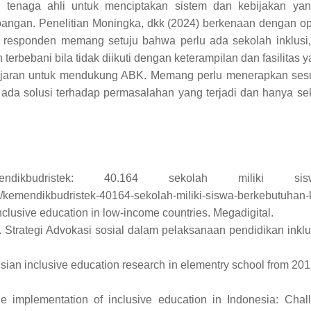
 tenaga ahli untuk menciptakan sistem dan kebijakan ya
ngan. Penelitian Moningka, dkk (2024) berkenaan dengan op
responden memang setuju bahwa perlu ada sekolah inklusi
terbebani bila tidak diikuti dengan keterampilan dan fasilitas 
ajaran untuk mendukung ABK. Memang perlu menerapkan sesua
 ada solusi terhadap permasalahan yang terjadi dan hanya s
ikbudristek: 40.164 sekolah miliki sisw
/kemendikbudristek-40164-sekolah-miliki-siswa-berkebutuhan
nclusive education in low-income countries. Megadigital.
). Strategi Advokasi sosial dalam pelaksanaan pendidikan ink
nesian inclusive education research in elementry school from 20
The implementation of inclusive education in Indonesia: Cha