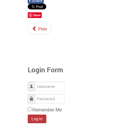
f
Share
Save
Prev
Login Form
Username
Password
Remember Me
Log in