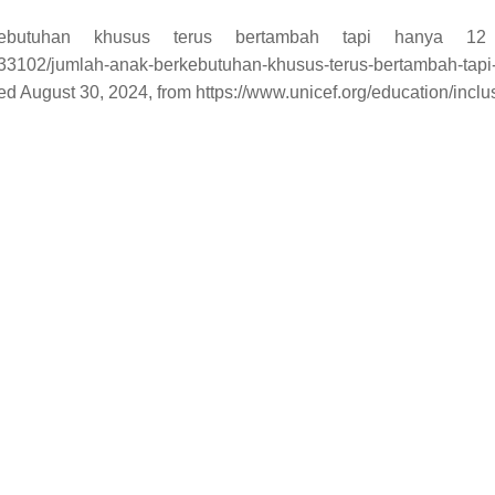
kebutuhan khusus terus bertambah tapi hanya 12 
/5233102/jumlah-anak-berkebutuhan-khusus-terus-bertambah-tap
eved August 30, 2024, from https://www.unicef.org/education/incl