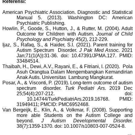
Referensi:
American Psychiatric Association. Diagnostic and Statistical
Manual 5. (2013). Washington DC: American
Psychiatric Publishing.
Howlin, P., Goode, S., Hutton, J., & Rutter, M. (2004). Adult
Outcome for Children with Autism.
Journal of Child
Psychology and Psychiatry
45(2), 212-229.
Ijaz, S., Rafaq, S., & Haider, S.I. (2021). P
arent training for
Autism Spectrum Disorder.
J Pak Med Assoc
. 2021
Jan;71(1(A)):31-36. doi: 10.47391/JPMA.127. PMID:
33484514.
Thaibah, H., Dewi, A.V., Rayani, E., & Fitriani, I. (2020). Pola
Asuh Orangtua Dalam Mengembangkan Kemandirian
Anak Autis. Universitas Lambung Mangkurat.
Posar, A., & Visconti, P. (2019). Long-term outcome of autism
spectrum disorder.
T
urk Pediatri Ars
. 2019 Dec
25;54(4):207-212. doi:
10.14744/TurkPediatriArs.2019.16768. PMID:
31949411; PMCID: PMC6952468.
Van Bergeijk, E., Klin, A., & Volkmar, F. (2008). Supporting
more able Students on the Autism College and
beyond.
J Autism Developmental Disord
er.
38(7):1359-1370.
doi: 10.1007/s10803-007-0524-8.