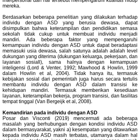
interpersonal dan hal tersebut mempengaruhi kualitas hidup
mereka.
Berdasarkan beberapa penelitian yang dilakukan terhadap
individu dengan ASD yang berusia dewasa, dapat
disimpulkan bahwa keterampilan dan pendidikan semasa
sekolah tidak cukup untuk membuat individu menjadi
mandiri. Ada beberapa faktor yang mempengaruhi
kemampuan individu dengan ASD untuk dapat beradaptasi
memasuki usia dewasa, salah satunya adalah adalah level
dukungan yang diterima (dukungan keluarga, pekerjaan, dan
layanan sosiall), sama halnya dengan kemampuan
inteligensi (Lord & Venter, 1992; Mawhood & Howlin, 1999
dalam Howlin et al, 2004). Tidak hanya itu, termasuk
kebijakan sosial dari pemerintah juga harus secara tertulis
membantu individu dengan ASD dalam transisi ke
kehidupan mandiri. Termasuk memberikan kesediaan
layanan, keterampilan bekerja, program transisi, dan fasilitas
tempat tinggal (Van Bergeijk et al, 2008).
Kemandirian pada individu dengan ASD
Posar dan Visconti (2019) mencermati ada beberapa
masalah yang berhubungan dengan kondisi individu ASD
dalam bermasyarakat, yakni a) kesempatan yang ditawarkan
kepada individu ASD masih terbatas, utamanya dalam hal