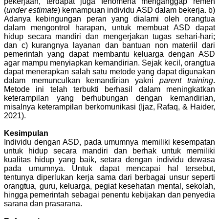
pekerjaan, terdapat juga fenomena menganggap remeh
(
under estimate
) kemampuan individu ASD dalam bekerja.
b)
Adanya kebingungan peran yang dialami oleh orangtua
dalam mengontrol harapan, untuk membuat ASD dapat
hidup secara mandiri dan mengerjakan tugas sehari-hari;
dan c) kurangnya layanan dan bantuan non materiil dari
pemerintah yang dapat membantu keluarga dengan ASD
agar mampu menyiapkan kemandirian. Sejak kecil, orangtua
dapat menerapkan salah satu metode yang dapat digunakan
dalam memunculkan kemandirian yakni
parent training
.
Metode ini telah terbukti berhasil dalam meningkatkan
keterampilan yang berhubungan dengan kemandirian,
misalnya keterampilan berkomunikasi (Ijaz, Rafaq, & Haider,
2021).
Kesimpulan
Individu dengan ASD, pada umumnya memiliki kesempatan
untuk hidup secara mandiri dan berhak untuk memiliki
kualitas hidup yang baik, setara dengan individu dewasa
pada umumnya. Untuk dapat mencapai hal tersebut,
tentunya diperlukan kerja sama dari berbagai unsur seperti
orangtua, guru, keluarga, pegiat kesehatan mental, sekolah,
hingga pemerintah sebagai penentu kebijakan dan penyedia
sarana dan prasarana.