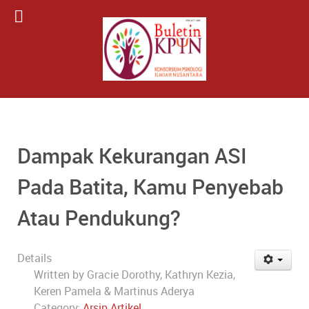
Dampak Kekurangan ASI
Pada Batita, Kamu Penyebab
Atau Pendukung?
Details
Written by
Gracie Dorothy, Kathryn Kezia,
Keren Pamela & Martinus Aderya
Category:
Arsip Artikel