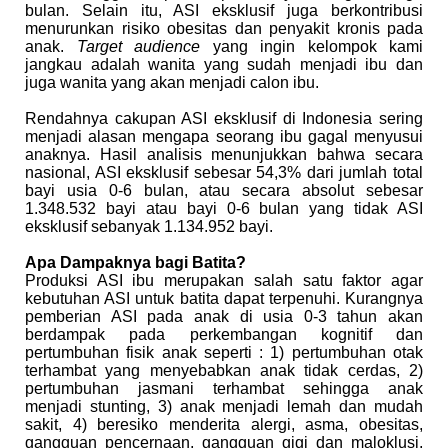
bulan. Selain itu, ASI eksklusif juga berkontribusi
menurunkan risiko obesitas dan penyakit kronis pada
anak.
Target audience
yang ingin kelompok kami
jangkau adalah wanita yang sudah menjadi ibu dan
juga wanita yang akan menjadi calon ibu.
Rendahnya cakupan ASI eksklusif di Indonesia sering
menjadi alasan mengapa seorang ibu gagal menyusui
anaknya. Hasil analisis menunjukkan bahwa secara
nasional, ASI eksklusif sebesar 54,3% dari jumlah total
bayi usia 0-6 bulan, atau secara absolut sebesar
1.348.532 bayi atau bayi 0-6 bulan yang tidak ASI
eksklusif sebanyak 1.134.952 bayi.
Apa Dampaknya bagi Batita?
Produksi ASI ibu merupakan salah satu faktor agar
kebutuhan ASI untuk batita dapat terpenuhi. Kurangnya
pemberian ASI pada anak di usia 0-3 tahun akan
berdampak pada perkembangan kognitif dan
pertumbuhan fisik anak seperti : 1) pertumbuhan otak
terhambat yang menyebabkan anak tidak cerdas, 2)
pertumbuhan jasmani terhambat sehingga anak
menjadi stunting, 3) anak menjadi lemah dan mudah
sakit, 4) beresiko menderita alergi, asma, obesitas,
gangguan pencernaan, gangguan gigi dan maloklusi,