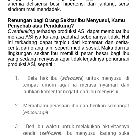
anemia defisiensi besi, hipertensi dan jantung, serta
sindrom mati mendadak.
Renungan bagi Orang Sekitar Ibu Menyusui, Kamu
Penyebab atau Pendukung?
Overthinking
terhadap produksi ASI dapat membuat ibu
merasa ASInya kurang, padahal sebenarnya tidak. Hal
ini terkadang dapat terpicu dari komentar dan cerita-
cerita dari orang lain, seperti media sosial. Maka dari itu
lingkungan sekitar ibu memiliki peran besar bagi ibu
yang sedang menyusui agar tidak terjadinya penurunan
produksi ASI, seperti :
1.
Bela hak ibu (
advocate
) untuk menyusui di
tempat umum agar ia merasa nyaman dan
jauhkan komentar negatif dari ibu menyusui.
2.
Memahami perasaan ibu dan berikan semangat
(
encourage
).
3.
Beri ibu waktu untuk melakukan aktivitasnya
sendiri (
self-care
). Ibu menyusui kadang suka