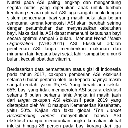
Nutrisi pada ASI paling lengkap dan mengandung
segala nutrisi yang diperlukan anak untuk tumbuh
kembang secara optimal. ASI juga sangat cocok dengan
sistem pencernaan bayi yang masih peka atau belum
sempurna karena komposisi ASI akan berubah seiring
dengan pertumbuhan dan menyesuaikan kebutuhan
bayi. Maka dari itu ASI dapat memenuhi kebutuhan bayi
secara optimal sampai 6 bulan. Menurut
World Health
Organization
(WHO;2011) ASI Eksklusif adalah
pemberian ASI tanpa memberikan makanan dan
minuman lain kepada bayi sejak lahir sampai berumur 6
bulan, kecuali obat dan vitamin.
Berdasarkan data pemantauan status gizi di Indonesia
pada tahun 2017, cakupan pemberian ASI eksklusif
selama 6 bulan pertama oleh ibu kepada bayinya masih
sangat rendah, yakni 35,7%. Yang berarti ada sekitar
65% bayi yang tidak memperoleh ASI secara eksklusif
selama 6 bulan pertama lahir. Angka ini masih jauh
dari
target
cakupan ASI eksklusif pada 2019 yang
ditetapkan oleh WHO maupun Kementerian Kesehatan,
yaitu 50%. Kajian dan fakta global ‘
The Lancet
Breastfeeding Series
’ menyebutkan bahwa ASI
eksklusif mampu menurunkan angka kematian akibat
infeksi hingga 88 persen pada bayi kurang dari tiga