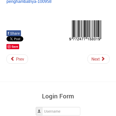
penghambatnya-100958
f
Share
Save
Prev
Next
Login Form
Username