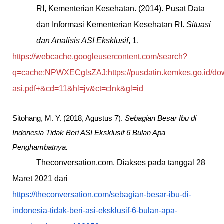
RI, Kementerian Kesehatan. (2014). Pusat Data
dan Informasi Kementerian Kesehatan RI.
Situasi
dan Analisis ASI Eksklusif
, 1.
https://webcache.googleusercontent.com/search?
q=cache:NPWXECglsZAJ:https://pusdatin.kemkes.go.id/dow
asi.pdf+&cd=11&hl=jv&ct=clnk&gl=id
Sitohang, M. Y. (2018, Agustus 7).
Sebagian Besar Ibu di
Indonesia Tidak Beri ASI Eksklusif 6 Bulan Apa
Penghambatnya.
Theconversation.com. Diakses pada tanggal 28
Maret 2021 dari
https://theconversation.com/sebagian-besar-ibu-di-
indonesia-tidak-beri-asi-eksklusif-6-bulan-apa-