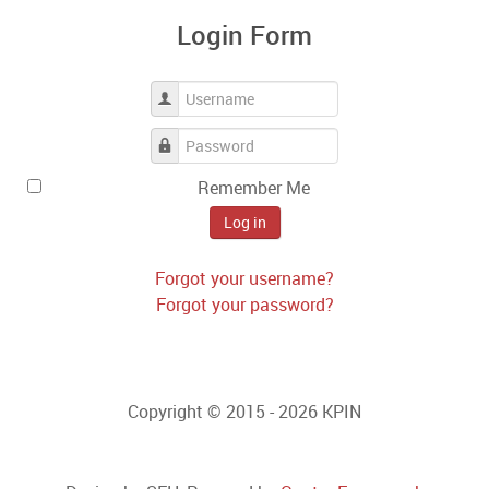
Login Form
Username
Password
Remember Me
Log in
Forgot your username?
Forgot your password?
Copyright © 2015 - 2026 KPIN