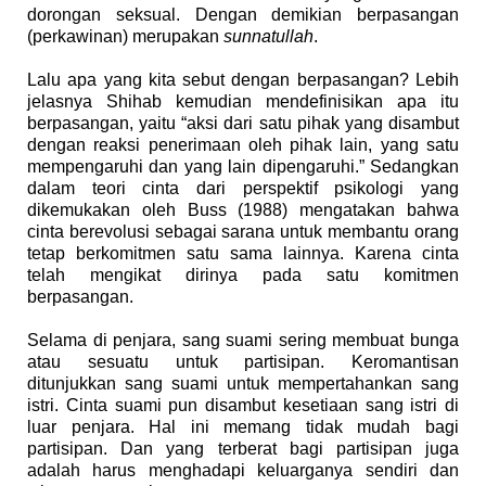
dorongan seksual. Dengan demikian berpasangan
(perkawinan) merupakan
sunnatullah
.
Lalu apa yang kita sebut dengan berpasangan? Lebih
jelasnya Shihab kemudian mendefinisikan apa itu
berpasangan, yaitu “aksi dari satu pihak yang disambut
dengan reaksi penerimaan oleh pihak lain, yang satu
mempengaruhi dan yang lain dipengaruhi.” Sedangkan
dalam teori cinta dari perspektif psikologi yang
dikemukakan oleh Buss (1988) mengatakan bahwa
cinta berevolusi sebagai sarana untuk membantu orang
tetap berkomitmen satu sama lainnya. Karena cinta
telah mengikat dirinya pada satu komitmen
berpasangan.
Selama di penjara, sang suami sering membuat bunga
atau sesuatu untuk partisipan. Keromantisan
ditunjukkan sang suami untuk mempertahankan sang
istri. Cinta suami pun disambut kesetiaan sang istri di
luar penjara. Hal ini memang tidak mudah bagi
partisipan. Dan yang terberat bagi partisipan juga
adalah harus menghadapi keluarganya sendiri dan