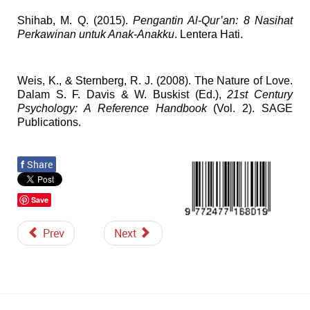
Shihab, M. Q. (2015).
Pengantin Al-Qur’an: 8 Nasihat
Perkawinan untuk Anak-Anakku
. Lentera Hati.
Weis, K., & Sternberg, R. J. (2008). The Nature of Love.
Dalam S. F. Davis & W. Buskist (Ed.),
21st Century
Psychology: A Reference Handbook
(Vol. 2). SAGE
Publications.
f
Share
Save
Prev
Next