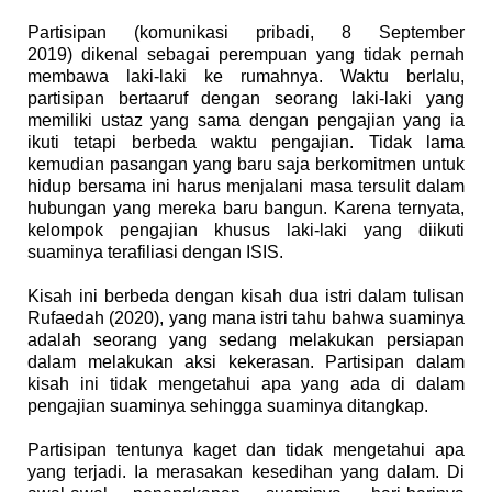
Partisipan
(komunikasi pribadi, 8 September
2019)
dikenal sebagai perempuan yang tidak pernah
membawa laki-laki ke rumahnya. Waktu berlalu,
partisipan bertaaruf dengan seorang laki-laki yang
memiliki ustaz yang sama dengan pengajian yang ia
ikuti tetapi berbeda waktu pengajian. Tidak lama
kemudian pasangan yang baru saja berkomitmen untuk
hidup bersama ini harus menjalani masa tersulit dalam
hubungan yang mereka baru bangun. Karena ternyata,
kelompok pengajian khusus laki-laki yang diikuti
suaminya terafiliasi dengan ISIS.
Kisah ini berbeda dengan kisah dua istri dalam tulisan
Rufaedah
(2020)
, yang mana istri tahu bahwa suaminya
adalah seorang yang sedang melakukan persiapan
dalam melakukan aksi kekerasan.
Partisipan dalam
kisah ini tidak mengetahui apa yang ada di dalam
pengajian suaminya sehingga suaminya ditangkap.
Partisipan tentunya kaget dan tidak mengetahui apa
yang terjadi. Ia merasakan kesedihan yang dalam. Di