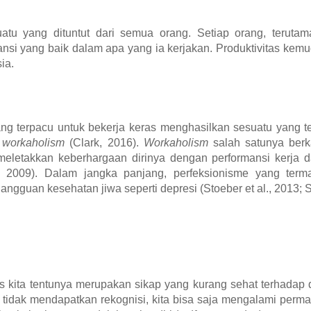
tu yang dituntut dari semua orang. Setiap orang, terutama
ansi yang baik dalam apa yang ia kerjakan. Produktivitas kem
ia.
ang terpacu untuk bekerja keras menghasilkan sesuatu yang 
i
workaholism
(Clark, 2016).
Workaholism
salah satunya berk
meletakkan keberhargaan dirinya dengan performansi kerja 
h, 2009). Dalam jangka panjang, perfeksionisme yang term
ngguan kesehatan jiwa seperti depresi (Stoeber et al., 2013; St
s kita tentunya merupakan sikap yang kurang sehat terhadap d
an tidak mendapatkan rekognisi, kita bisa saja mengalami perm