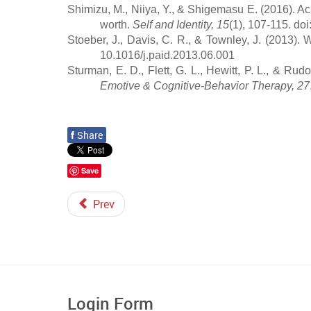
Shimizu, M., Niiya, Y., & Shigemasu E. (2016). A
worth.
Self and Identity, 15
(1), 107-115. d
Stoeber, J., Davis, C. R., & Townley, J. (2013).
10.1016/j.paid.2013.06.001
Sturman, E. D., Flett, G. L., Hewitt, P. L., & Ru
Emotive & Cognitive-Behavior Therapy, 27
f
Share
Save
Prev
Login Form