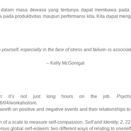
ng dalam masa dewasa yang tentunya dapat membawa pada k
pada produktivitas maupun performansi kita. Kita dapat menga
urself, especially in the face of stress and failure–is associat
– Kelly McGonigal
ism: it’s not just long hours on the job.
Psych
16/04/workaholism.
-worth on positive and negative events and their relationships t
on of a scale to measure self-compassion.
Self and Identity, 2,
22
rsus global self-esteem: two different ways of relating to onesel