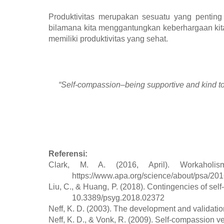
Produktivitas merupakan sesuatu yang penti
bilamana kita menggantungkan keberhargaan kita 
memiliki produktivitas yang sehat.
“Self-compassion–being supportive and kind to yo
Referensi:
Clark, M. A. (2016, April). Workahol
https://www.apa.org/science/about/psa/20
Liu, C., & Huang, P. (2018). Contingencies of self
10.3389/psyg.2018.02372
Neff, K. D. (2003). The development and validati
Neff, K. D., & Vonk, R. (2009). Self-compassion ve