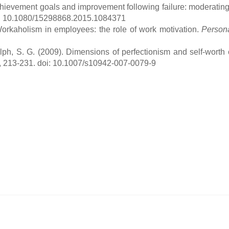
chievement goals and improvement following failure: moderating 
oi: 10.1080/15298868.2015.1084371
 Workaholism in employees: the role of work motivation.
Persona
dolph, S. G. (2009). Dimensions of perfectionism and self-wort
, 213-231. doi: 10.1007/s10942-007-0079-9