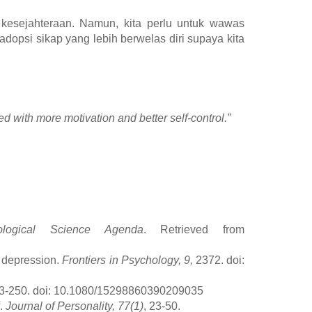
esejahteraan. Namun, kita perlu untuk wawas
dopsi sikap yang lebih berwelas diri supaya kita
ed with more motivation and better self-control.”
ological Science Agenda
. Retrieved from
o depression.
Frontiers in Psychology, 9,
2372. doi:
3-250. doi: 10.1080/15298860390209035
f.
Journal of Personality, 77(1)
, 23-50.