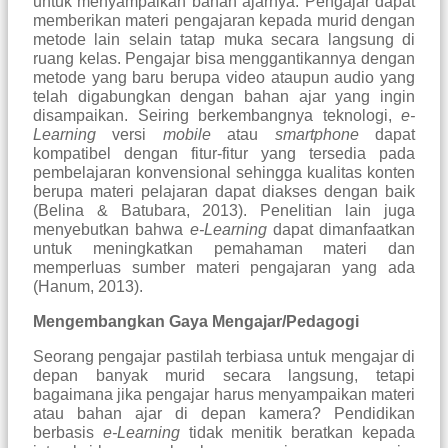
untuk menyampaikan bahan ajarnya. Pengajar dapat
memberikan materi pengajaran kepada murid dengan
metode lain selain tatap muka secara langsung di
ruang kelas. Pengajar bisa menggantikannya dengan
metode yang baru berupa video ataupun audio yang
telah digabungkan dengan bahan ajar yang ingin
disampaikan. Seiring berkembangnya teknologi,
e-
Learning
versi
mobile
atau
smartphone
dapat
kompatibel dengan fitur-fitur yang tersedia pada
pembelajaran konvensional sehingga kualitas konten
berupa materi pelajaran dapat diakses dengan baik
(Belina & Batubara, 2013). Penelitian lain juga
menyebutkan bahwa
e-Learning
dapat dimanfaatkan
untuk meningkatkan pemahaman materi dan
memperluas sumber materi pengajaran yang ada
(Hanum, 2013).
Mengembangkan Gaya Mengajar/Pedagogi
Seorang pengajar pastilah terbiasa untuk mengajar di
depan banyak murid secara langsung, tetapi
bagaimana jika pengajar harus menyampaikan materi
atau bahan ajar di depan kamera? Pendidikan
berbasis
e-Learning
tidak menitik beratkan kepada