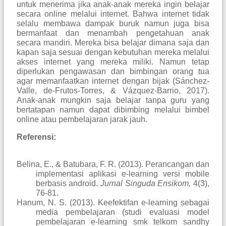
untuk menerima jika anak-anak mereka ingin belajar
secara online melalui internet. Bahwa internet tidak
selalu membawa dampak buruk namun juga bisa
bermanfaat dan menambah pengetahuan anak
secara mandiri. Mereka bisa belajar dimana saja dan
kapan saja sesuai dengan kebutuhan mereka melalui
akses internet yang mereka miliki. Namun tetap
diperlukan pengawasan dan bimbingan orang tua
agar memanfaatkan internet dengan bijak
(Sánchez-
Valle, de-Frutos-Torres, & Vázquez-Barrio, 2017)
.
Anak-anak mungkin saja belajar tanpa guru yang
bertatapan namun dapat dibimbing melalui bimbel
online atau pembelajaran jarak jauh.
Referensi:
Belina, E., & Batubara, F. R. (2013). Perancangan dan
implementasi aplikasi e-learning versi mobile
berbasis android.
Jurnal
Singuda Ensikom,
4(3),
76-81.
Hanum, N. S. (2013). Keefektifan e-learning sebagai
media pembelajaran (studi evaluasi model
pembelajaran e-learning smk telkom sandhy