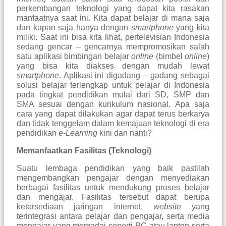
perkembangan teknologi yang dapat kita rasakan
manfaatnya saat ini. Kita dapat belajar di mana saja
dan kapan saja hanya dengan
smartphone
yang kita
miliki. Saat ini bisa kita lihat, pertelevisian Indonesia
sedang gencar – gencarnya mempromosikan salah
satu aplikasi bimbingan belajar
online
(bimbel
online
)
yang bisa kita diakses dengan mudah lewat
smartphone
. Aplikasi ini digadang – gadang sebagai
solusi belajar terlengkap untuk pelajar di Indonesia
pada tingkat pendidikan mulai dari SD, SMP dan
SMA sesuai dengan kurikulum nasional.
A
pa saja
cara yang dapat dilakukan agar dapat terus berkarya
dan tidak tenggelam dalam kemajuan teknologi di era
pendidikan
e-Learning
kini dan nanti?
Memanfaatkan Fasilitas (Teknologi)
Suatu lembaga pendidikan yang baik pastilah
mengembangkan pengajar dengan menyediakan
berbagai fasilitas untuk mendukung proses belajar
dan mengajar. Fasilitas tersebut dapat berupa
ketersediaan jaringan internet,
website
yang
terintegrasi antara pelajar dan pengajar, serta media
mengajar yang memadai seperti PC atau laptop serta