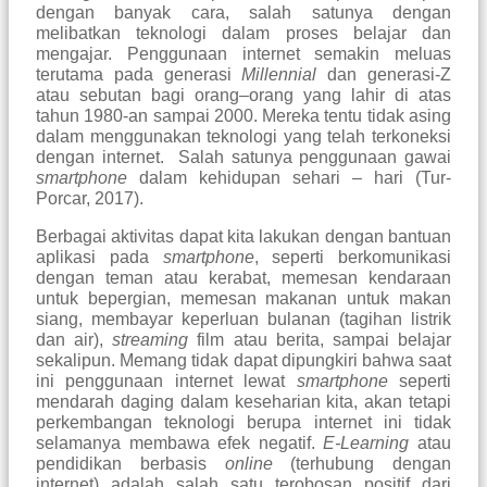
dengan banyak cara, salah satunya dengan
melibatkan teknologi dalam proses belajar dan
mengajar.
Penggunaan internet semakin meluas
terutama pada g
enerasi
M
illennial
dan
g
enerasi-Z
atau sebutan bagi oran
g
–orang yang lahir di atas
tahun 1980-an sampai 2000
. Mereka
tentu tidak asing
dalam menggunakan teknologi yang telah terkoneksi
dengan internet
.
S
alah satunya penggunaan
gawai
smartphone
dalam kehidupan sehari – hari
(Tur-
Porcar, 2017)
.
Berbagai aktivitas dapat kita lakukan dengan bantuan
aplikasi pada
smartphone
, seperti berkomunikasi
dengan teman atau kerabat, memesan kendaraan
untuk bepergian, memesan makanan untuk makan
siang, membayar keperluan bulanan (
tagihan listrik
dan air
),
streaming
film atau berita, sampai belajar
sekalipun. Memang tidak dapat dipungkiri bahwa saat
ini penggunaan internet lewat
smartphone
seperti
mendarah daging dalam keseharian kita, akan tetapi
perkembangan teknologi berupa internet ini tidak
selamanya membawa efek negatif.
E-Learning
atau
pendidikan berbasis
online
(terhubung dengan
internet) adalah salah satu terobosan positif dari