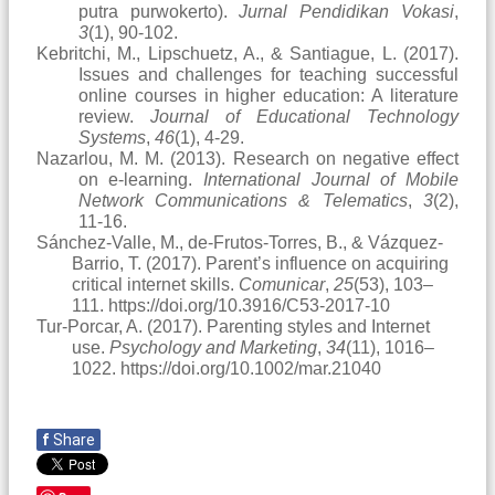
putra purwokerto).
Jurnal Pendidikan Vokasi
,
3
(1), 90-102.
Kebritchi, M., Lipschuetz, A., & Santiague, L. (2017).
Issues and challenges for teaching successful
online courses in higher education: A literature
review.
Journal of Educational Technology
Systems
,
46
(1), 4-29.
Nazarlou, M. M. (2013). Research on negative effect
on e-learning.
International Journal of Mobile
Network Communications & Telematics
,
3
(2),
11-16.
Sánchez-Valle, M., de-Frutos-Torres, B., & Vázquez-
Barrio, T. (2017). Parent’s influence on acquiring
critical internet skills.
Comunicar
,
25
(53), 103–
111. https://doi.org/10.3916/C53-2017-10
Tur-Porcar, A. (2017). Parenting styles and Internet
use.
Psychology and Marketing
,
34
(11), 1016–
1022. https://doi.org/10.1002/mar.21040
f
Share