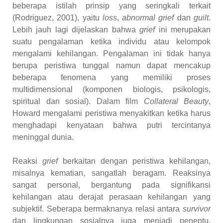
beberapa istilah prinsip yang seringkali terkait
(Rodriguez, 2001), yaitu
loss
,
abnormal grief
dan
guilt
.
Lebih jauh lagi dijelaskan bahwa
grief
ini merupakan
suatu pengalaman ketika individu atau kelompok
mengalami kehilangan. Pengalaman ini tidak hanya
berupa peristiwa tunggal namun dapat mencakup
beberapa fenomena yang memiliki proses
multidimensional (komponen biologis, psikologis,
spiritual dan sosial). Dalam film
Collateral Beauty
,
Howard mengalami peristiwa menyakitkan ketika harus
menghadapi kenyataan bahwa putri tercintanya
meninggal dunia.
Reaksi
grief
berkaitan dengan peristiwa kehilangan,
misalnya kematian, sangatlah beragam. Reaksinya
sangat personal, bergantung pada signifikansi
kehilangan atau derajat perasaan kehilangan yang
subjektif. Seberapa bermaknanya relasi antara
survivor
dan lingkungan sosialnya juga menjadi penentu.