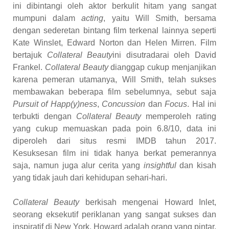
ini dibintangi oleh aktor berkulit hitam yang sangat
mumpuni dalam
acting
, yaitu Will Smith, bersama
dengan sederetan bintang film terkenal lainnya seperti
Kate Winslet, Edward Norton dan Helen Mirren. Film
bertajuk
Collateral Beauty
ini disutradarai oleh David
Frankel.
Collateral Beauty
dianggap cukup menjanjikan
karena pemeran utamanya, Will Smith, telah sukses
membawakan beberapa film sebelumnya, sebut saja
Pursuit of Happ(y)ness
,
Concussion
dan
Focus
. Hal ini
terbukti dengan
Collateral Beauty
memperoleh rating
yang cukup memuaskan pada poin 6.8/10, data ini
diperoleh dari situs resmi IMDB tahun 2017.
Kesuksesan film ini tidak hanya berkat pemerannya
saja, namun juga alur cerita yang
insightful
dan kisah
yang tidak jauh dari kehidupan sehari-hari.
Collateral Beauty
berkisah mengenai Howard Inlet,
seorang eksekutif periklanan yang sangat sukses dan
inspiratif di New York. Howard adalah orang yang pintar,