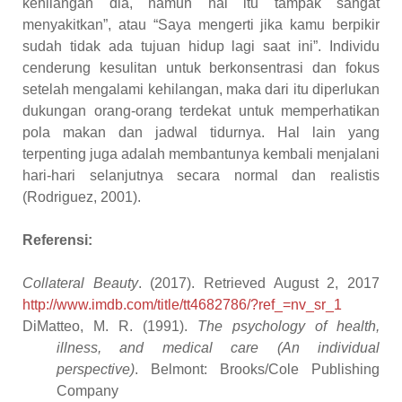
kehilangan dia, namun hal itu tampak sangat
menyakitkan”, atau “Saya mengerti jika kamu berpikir
sudah tidak ada tujuan hidup lagi saat ini”. Individu
cenderung kesulitan untuk berkonsentrasi dan fokus
setelah mengalami kehilangan, maka dari itu diperlukan
dukungan orang-orang terdekat untuk memperhatikan
pola makan dan jadwal tidurnya. Hal lain yang
terpenting juga adalah membantunya kembali menjalani
hari-hari selanjutnya secara normal dan realistis
(Rodriguez, 2001).
Referensi:
Collateral Beauty
. (2017). Retrieved August 2, 2017
http://www.imdb.com/title/tt4682786/?ref_=nv_sr_1
DiMatteo, M. R. (1991).
The psychology of health,
illness, and medical care (An individual
perspective)
. Belmont: Brooks/Cole Publishing
Company