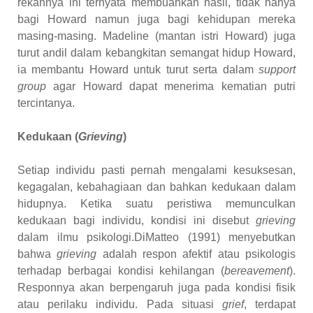
rekannya ini ternyata membuahkan hasil, tidak hanya
bagi Howard namun juga bagi kehidupan mereka
masing-masing. Madeline (mantan istri Howard) juga
turut andil dalam kebangkitan semangat hidup Howard,
ia membantu Howard untuk turut serta dalam
support
group
agar Howard dapat menerima kematian putri
tercintanya.
Kedukaan (
Grieving
)
Setiap individu pasti pernah mengalami kesuksesan,
kegagalan, kebahagiaan dan bahkan kedukaan dalam
hidupnya. Ketika suatu peristiwa memunculkan
kedukaan bagi individu, kondisi ini disebut
grieving
dalam ilmu psikologi.DiMatteo (1991) menyebutkan
bahwa
grieving
adalah respon afektif atau psikologis
terhadap berbagai kondisi kehilangan (
bereavement
).
Responnya akan berpengaruh juga pada kondisi fisik
atau perilaku individu. Pada situasi
grief
, terdapat