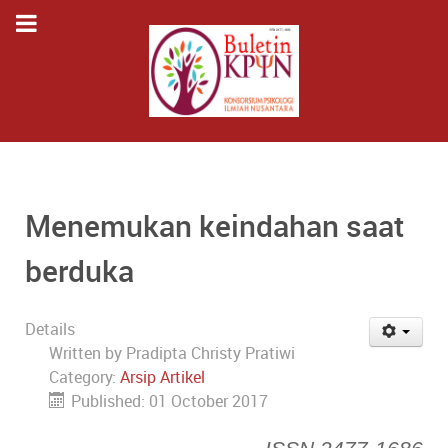
Menemukan keindahan saat
berduka
Details
Written by
Pradipta Christy Pratiwi
Category:
Arsip Artikel
Published: 01 October 2017