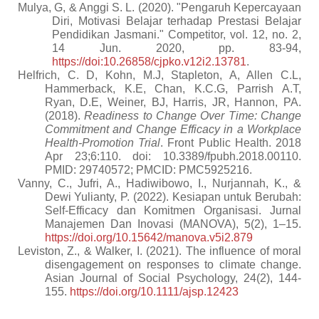
Mulya, G, & Anggi S. L.
(2020)
. "Pengaruh Kepercayaan
Diri, Motivasi Belajar terhadap Prestasi Belajar
Pendidikan Jasmani." Competitor, vol. 12, no. 2,
14 Jun. 2020, pp. 83-94,
https://
doi:10.26858/cjpko.v12i2.13781
.
Helfrich, C. D, Kohn, M.J, Stapleton, A, Allen C.L,
Hammerback, K.E, Chan, K.C.G, Parrish A.T,
Ryan, D.E, Weiner, BJ, Harris, JR, Hannon, PA.
(2018).
Readiness to Change Over Time: Change
Commitment and Change Efficacy in a Workplace
Health-Promotion Trial
. Front Public Health. 2018
Apr 23;6:110. doi: 10.3389/fpubh.2018.00110.
PMID: 29740572; PMCID: PMC5925216.
Vanny, C., Jufri, A., Hadiwibowo, I., Nurjannah, K., &
Dewi Yulianty, P. (2022). Kesiapan untuk Berubah:
Self-Efficacy dan Komitmen Organisasi. Jurnal
Manajemen Dan Inovasi (MANOVA), 5(2), 1–15.
https://doi.org/10.15642/manova.v5i2.879
Leviston, Z., & Walker, I. (2021). The influence of moral
disengagement on responses to climate change.
Asian Journal of Social Psychology, 24(2), 144-
155.
https://doi.org/10.1111/ajsp.12423