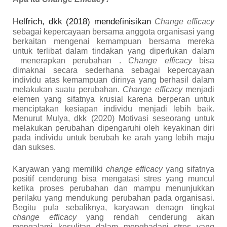
Helfrich,
dkk (
2018
)
mendefinisikan
Change efficacy
sebagai kepercayaan bersama anggota organisasi yang
berkaitan mengenai kemampuan bersama mereka
untuk terlibat dalam tindakan yang diperlukan dalam
menerapkan perubahan
.
Change efficacy
bisa
dimaknai secara sederhana sebagai kepercayaan
individu atas kemampuan dirinya yang berhasil dalam
melakukan suatu perubahan.
Change efficacy
menjadi
elemen yang sifatnya krusial karena berperan untuk
menciptakan kesiapan individu menjadi lebih baik.
Menurut
Mulya, dkk
(2020)
Motivasi seseorang untuk
melakukan perubahan dipengaruhi oleh keyakinan diri
pada individu untuk berubah ke arah yang lebih maju
dan sukses.
Karyawan yang memiliki
change efficacy
yang sifatnya
positif cenderung bisa mengatasi stres yang muncul
ketika proses perubahan dan mampu menunjukkan
perilaku yang mendukung perubahan pada organisasi.
Begitu pula sebaliknya, karyawan denagn tingkat
change efficacy
yang rendah cenderung akan
mengalami kesulitan dalam menghadapi stres yang