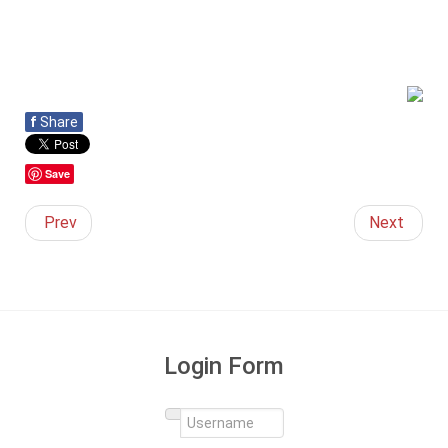
f
Share
Save
Prev
Next
Login Form
Username