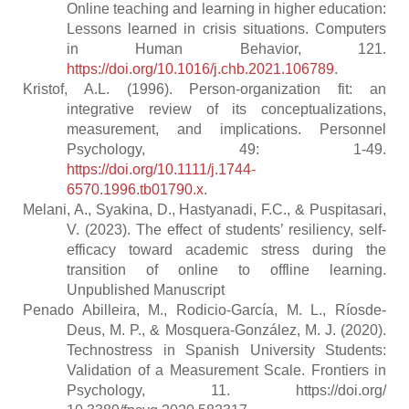
Online teaching and learning in higher education:
Lessons learned in crisis situations. Computers
in Human Behavior, 121.
https://doi.org/10.1016/j.chb.2021.106789
.
Kristof, A.L. (1996). Person-organization fit: an
integrative review of its conceptualizations,
measurement, and implications. Personnel
Psychology, 49: 1-49.
https://doi.org/10.1111/j.1744-
6570.1996.tb01790.x
.
Melani, A., Syakina, D., Hastyanadi, F.C., & Puspitasari,
V. (2023). The effect of students’ resiliency, self-
efficacy toward academic stress during the
transition of online to offline learning.
Unpublished Manuscript
Penado Abilleira, M., Rodicio-García, M. L., Ríosde-
Deus, M. P., & Mosquera-González, M. J. (2020).
Technostress in Spanish University Students:
Validation of a Measurement Scale.
Frontiers in
Psychology, 11. https://doi.org/