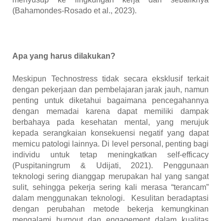
(Bahamondes-Rosado et al., 2023).
Apa yang harus dilakukan
?
Meskipun Technostress tidak secara eksklusif terkait
dengan pekerjaan
dan pembelajaran
jarak jauh,
namun
penting untuk diketahui bagaimana pencegahannya
dengan
memadai karena dapat memiliki dampak
berbahaya pada kesehatan
mental
,
yang merujuk
kepada
serangkaian konsekuensi negatif yang dapat
memicu patologi
lainnya. Di level personal, penting bagi
individu untuk tetap meningkatkan self-efficacy
(Puspitaningrum & Udijati, 2021). Penggunaan
teknologi
sering dianggap
merupakan hal yang sangat
sulit, sehingga
pekerja
sering kali merasa “terancam”
dalam menggunakan teknologi
.
K
esulitan beradaptasi
dengan perubahan metode
bekerja
kemungkinan
mengalami burnout dan engagement dalam kualitas