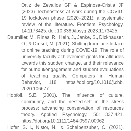
Ortiz de Zevallos GF & Espinosa-Cristia JF
(2023) Technostress at work during the COVID-
19 lockdown phase (2020–2021): a systematic
review of the literature. Frontiers Psychology.
14:1173425. doi: 10.3389/fpsyg.2023.1173425.
Daumiller, M., Rinas, R., Hein, J., Janke, S., Dickhäuser,
O., & Dresel, M. (2021). Shifting from face-to-face
to online teaching during COVID-19: The role of
university faculty achievement goals for attitudes
towards this sudden change, and their relevance
for burnout/engagement and student evaluations
of teaching quality. Computers in Human
Behavior, 118. https://doi.org/10.1016/j.chb.
2020.106677
.
Hobfoll, S.E. (2001), The influence of culture,
community, and the nested-self in the stress
process: advancing conservation of resources
theory. Applied Psychology, 50: 337-421.
https://doi.org/10.1111/1464-0597.00062.
Hofer, S. I., Nistor, N., & Scheibenzuber, C. (2021).