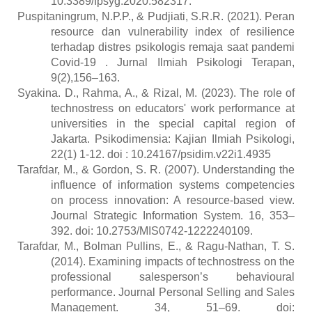
10.3389/fpsyg.2020.582317
.
Puspitaningrum, N.P.P., & Pudjiati, S.R.R. (2021). Peran
resource dan vulnerability index of resilience
terhadap distres psikologis remaja saat pandemi
Covid-19 . Jurnal Ilmiah Psikologi Terapan,
9(2),156–163.
Syakina. D., Rahma, A., & Rizal, M. (2023). The role of
technostress on educators' work performance at
universities in the special capital region of
Jakarta. Psikodimensia: Kajian Ilmiah Psikologi,
22(1) 1-12. doi : 10.24167/psidim.v22i1.4935
Tarafdar, M., & Gordon, S. R. (2007). Understanding the
influence of information systems competencies
on process innovation: A resource-based view.
Journal Strategic Information System. 16, 353–
392. doi: 10.2753/MIS0742-1222240109.
Tarafdar, M., Bolman Pullins, E., & Ragu-Nathan, T. S.
(2014). Examining impacts of technostress on the
professional salesperson’s behavioural
performance. Journal Personal Selling and Sales
Management. 34, 51–69. doi: