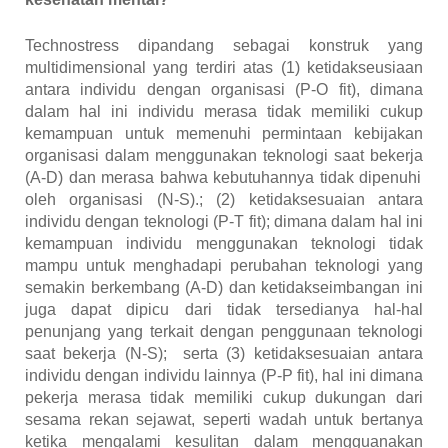
Technostress dipandang sebagai konstruk yang
multidimensional yang terdiri atas (1) ketidakseusiaan
antara individu dengan organisasi (P-O fit), dimana
da
l
am hal i
ni individu
merasa tidak memiliki cukup
kemampuan untuk memenuhi permintaan kebijakan
organisas
i
dalam menggunakan teknologi saa
t bekerja
(A-D) dan merasa bahwa kebutuhannya tidak dipenuhi
oleh organisasi (N-S).; (2) ketidaksesuaian antara
individu dengan teknologi (P-T fit); dimana dalam hal ini
kemampuan
individu
menggunakan teknologi tidak
mampu untuk menghadapi perubahan teknologi yang
semakin berkembang (A-D) dan ketidakseimbangan ini
juga dapat dipicu dari tidak tersedianya hal-hal
penunjang yang terkait dengan penggunaan teknologi
saat
bekerja
(N-S); serta (3) ketidaksesuaian antara
individu dengan individu lainnya (P-P fit), hal ini dimana
pekerja
merasa tidak memiliki cukup dukungan dari
sesama rekan sejawat, seperti wadah untuk bertanya
ketika mengalami kesulitan dalam mengguanakan