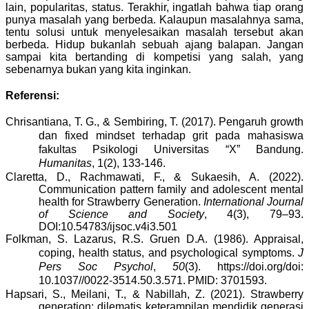
lain, popularitas, status. Terakhir, ingatlah bahwa tiap orang
punya masalah yang berbeda. Kalaupun masalahnya sama,
tentu solusi untuk menyelesaikan masalah tersebut akan
berbeda. Hidup bukanlah sebuah ajang balapan. Jangan
sampai kita bertanding di kompetisi yang salah, yang
sebenarnya bukan yang kita inginkan.
Referensi:
Chrisantiana, T. G., & Sembiring, T. (2017). P
engaruh growth
dan fixed mindset terhadap grit pada mahasiswa
fakultas
Psikologi Universitas “X” Bandung
.
Humanitas
, 1(2), 133-146.
Claretta, D., Rachmawati, F., & Sukaesih, A. (2022).
Communication pattern family and adolescent mental
health for Strawberry Generation.
International Journal
of Science and Society
, 4(3), 79–93.
DOI:10.54783/ijsoc.v4i3.501
Folkman
,
S
.
Lazarus
,
R
.
S.
Gruen D.A.
(1986). Appraisal,
coping, health status, and psychological symptoms.
J
Pers Soc Psychol
,
50
(3). https://doi.org/doi:
10.1037//0022-3514.50.3.571.
PMID: 3701593.
Hapsari, S.
,
Meilani, T., & Nabillah, Z
. (2021). Strawberry
generation: dilematis keterampilan mendidik generasi