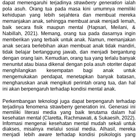
dapat memengaruhi terjadinya
strawberry generation
ialah
pola asuh. Orang tua pada masa kini umumnya memiliki
kehidupan yang lebih sejahtera dan membuat mereka
memanjakan anak, sehingga membuat anak menjadi lemah,
baik secara fisik maupun mental (Hapsari, Meilani, &
Nabillah, 2021). Memang, orang tua pada dasarnya ingin
memberikan yang terbaik untuk anak. Namun, memanjakan
anak secara berlebihan akan membuat anak tidak mandiri,
tidak belajar bertanggung jawab, dan menjadi bergantung
dengan orang lain. Kemudian, orang tua yang terlalu banyak
menuntut atau biasa dikenal dengan pola asuh otoriter dapat
menghilangkan
kesempatan bagi anak untuk
mengemukakan pendapat, menetapkan banyak batasan,
mengharuskan anak mengikuti perintah orang tua, dan hal
ini akan berpengaruh terhadap kondisi mental ana
k.
Perkembangan teknologi juga dapat berpengaruh terhadap
terjadinya fenomena strawberry generation ini. Generasi ini
memiliki literasi media yang baik terutama dalam hal
kesehatan mental (Claretta,
Rachmawati
, & Sukaesih, 2022).
Informasi mengenai kesehatan mental mudah sekali untuk
diakses, misalnya melalui sosial media. Alhasil, mereka
menjadi lebih
aware
terhadap kondisi psikologis yang