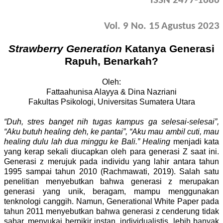
ISSN 2477-1686
Vol. 9 No. 1
5
Agustus
2023
Strawberry Generation
Katanya Generasi
Rapuh, Benarkah?
Oleh
:
Fattaahunisa Alayya & Dina Nazriani
Fakultas Psikologi, Universitas Sumatera Utara
“Duh, stres banget nih tugas kampus ga selesai-selesai”,
“Aku butuh healing deh, ke pantai”, “Aku mau ambil cuti, mau
healing dulu lah dua minggu ke Bali.”
Healing
menjadi kata
yang kerap sekali diucapkan oleh para generasi Z saat ini.
Generasi z merujuk pada individu yang lahir antara tahun
1995 sampai tahun 2010 (Rachmawati, 2019). Salah satu
penelitian menyebutkan bahwa generasi z merupakan
generasi yang unik, beragam, mampu menggunakan
tenknologi canggih. Namun, Generational White Paper pada
tahun 2011 menyebutkan bahwa generasi z cenderung tidak
sabar, menyukai berpikir instan, individualistis, lebih banyak