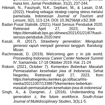
masa kini.
Jurnal Pendidikan
, 31(2)
,
237-244.
Hikmah, N., Fauziyah, N.K., Septiani, M., & Lasari, D.M.
(2022). Healing sebagai strategi coping stress melalui
pariwisata. Indonesian
Journal of Tourism and
Leisure
, 3(2), 113-124. DOI: 10.36256/ijtl.v3i2.308
Badan Pusat Statistik. (2021).
Hasil Sensus Penduduk 2020
.
Retrieved April 27, 2023, from
https://demakkab.bps.go.id/news/2021/01/21/67/hasil-
sensus-penduduk-2020.html
Kasali, R. (2017).
Strawberry generation: Mengubah
generasi rapuh menjadi generasi tangguh.
Bandung:
Mizan.
Rachmawati
, D. (2019). Welcoming gen z in job world.
Proceeding Indonesia Career Center Network Summit
IV
. Samarinda: 17-18 Oktober 2019. Hal. 21-24
Rokom. (2021, October 7).
Kemenkes Beberkan Masalah
Permasalahan kesehatan jiwa di Indonesia
. Sehat
Negeriku. Retrieved April 27, 2023, from
https://sehatnegeriku.kemkes.go.id/baca/rilis-
media/20211007/1338675/kemenkes-beberkan-
masalah-permasalahan-kesehatan-jiwa-di-indonesia/
Singh, A.
, &
Dangmei, J.
(
2016
)
.
U
nderstanding the
generation z, the future workforce.
South-Asian
Journal of Multidisciplinary Studies
, 3(3),1-5.