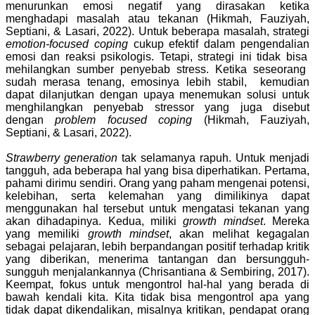
menurunkan emosi negatif yang dirasakan ketika
menghadapi masalah atau tekanan
(Hikmah, Fauziyah,
Septiani, & Lasari, 2022).
Untuk beberapa masalah, strategi
emotion-focused coping
cukup
efektif
dalam pengendalian
emosi dan reaksi psikologis.
Tetapi,
strategi ini tidak
bisa
mehilangkan sumber penyebab stress
.
Ketika
seseorang
sudah
merasa tenang, emosinya lebih stabil,
kemudian
dapat
dilanjutkan dengan upaya menemukan solusi untuk
menghilangkan penyebab stressor yang juga disebut
dengan
problem focused coping
(Hikmah, Fauziyah,
Septiani, & Lasari, 2022)
.
Strawberry generation
tak selamanya rapuh. Untuk menjadi
tangguh, ada beberapa hal yang bisa diperhatikan. Pertama,
pahami dirimu sendiri. Orang yang paham mengenai potensi,
kelebihan, serta kelemahan yang dimilikinya dapat
menggunakan hal tersebut untuk mengatasi tekanan yang
akan dihadapinya. Kedua, miliki
growth mindset
. Mereka
yang memiliki
growth mindset
, akan melihat kegagalan
sebagai pelajaran, lebih berpandangan positif terhadap kritik
yang diberikan, menerima tantangan dan bersungguh-
sungguh menjalankannya (Chrisantiana & Sembiring, 2017).
Keempat, fokus untuk mengontrol hal-hal yang berada di
bawah kendali kita. Kita tidak bisa mengontrol apa yang
tidak dapat dikendalikan, misalnya kritikan, pendapat orang