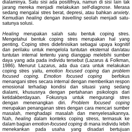
dialaminya. Satu sisi ada positifnya, namun di sisi lain tak
jarang mereka menjadi melakukan
self-diagnose
. Merasa
sedang mengalai stres berat, depresi, atau bahkan
anxiety
.
Kemudian
healing
dengan
travelling
seolah menjadi satu-
satunya solusi.
Healing
merupakan salah satu bentuk coping stres.
Mengetahui bentuk coping stres merupakan hal yang
penting. Coping stres didefinisikan
sebagai
upaya kognitif
dan perilaku untuk mengelola tuntutan
eksternal dan/atau
tuntutan internal tertentu yang dianggap melebihi sumber
daya yang ada
pada individu tersebut
(
Lazarus & Folkman
,
198
6). Menurut Lazarus, ada dua cara untuk melakukan
coping stres yaitu,
emotion focused coping
dan
problem
focused coping
.
Emotion focused coping
berfokus
menangani
stres secara internal dengan memberikan respon
emosional terhadap kondisi dan situasi yang sedang
dialami, khususnya dengan pertahanan psikologis dari
ketidakberdayaan
. Fokusnya untuk mengurangi stres
dengan menenangkan diri.
Problem focused coping
merupakan penanganan stres dengan cara mencari sumber
masalah, menghadapi masalah dan menyelesaikannya
.
Nah,
h
ealing
dalam konteks coping stress, termasuk ke
dalam bagian
emotion-focused coping
di mana individu lebih
menekankan pada usaha yang disadari bertujuan