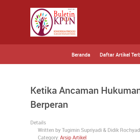
Beranda
Daftar Artikel Ter
Ketika Ancaman Hukuman T
Berperan
Details
Written by
Tugimin Supriyadi & Didik Rochya
Category:
Arsip Artikel