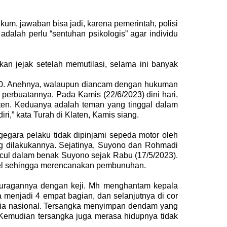
m, jawaban bisa jadi, karena pemerintah, polisi
dalah perlu “sentuhan psikologis” agar individu
kan jejak setelah memutilasi, selama ini banyak
.000. Anehnya, walaupun diancam dengan hukuman
perbuatannya. Pada Kamis (22/6/2023) dini hari,
en. Keduanya adalah teman yang tinggal dalam
i,” kata Turah di Klaten, Kamis siang.
gegara pelaku tidak dipinjami sepeda motor oleh
g dilakukannya.
Sejatinya, Suyono dan Rohmadi
cul dalam benak Suyono sejak Rabu (17/5/2023).
el sehingga merencanakan pembunuhan.
a juragannya dengan keji. Mh menghantam kepala
a menjadi 4 empat bagian, dan selanjutnya di cor
ia nasional.
Tersangka menyimpan dendam yang
 Kemudian tersangka juga merasa hidupnya tidak