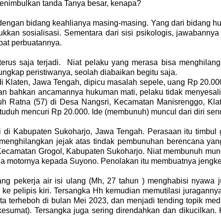
 menimbulkan tanda Tanya besar, kenapa?
engan bidang keahlianya masing-masing. Yang dari bidang huku
n sosialisasi. Sementara dari sisi psikologis, jawabannya a
ibat perbuatannya.
erus saja terjadi. Niat pelaku yang merasa bisa menghilang
ngkap peristiwanya, seolah diabaikan begitu saja.
di Klaten, Jawa Tengah, dipicu masalah sepele, uang Rp 20
an bahkan ancamannya hukuman mati, pelaku tidak menyesali 
h Ratna (57) di Desa Nangsri, Kecamatan Manisrenggo, Klat
duh mencuri Rp 20.000. Ide (membunuh) muncul dari diri sendir
si di Kabupaten Sukoharjo, Jawa Tengah. Perasaan itu timbul 
 menghilangkan jejak atas tindak pembunuhan berencana yan
 Kecamatan Grogol, Kabupaten Sukoharjo. Niat membunuh mun
a motornya kepada Suyono. Penolakan itu membuatnya jengk
ang pekerja air isi ulang (Mh, 27 tahun ) menghabisi nyaw
 ke pelipis kiri. Tersangka Hh kemudian memutilasi juraganny
ta terheboh di bulan Mei 2023, dan menjadi tending topik med
kesumat). Tersangka juga sering direndahkan dan dikucilkan.