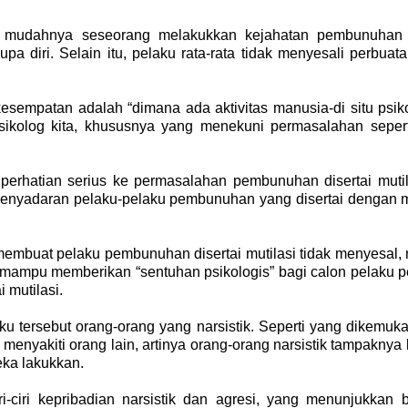
pa mudahnya seseorang melakukkan kejahatan pembunuhan 
 diri. Selain itu, pelaku rata-rata tidak menyesali perbua
sempatan adalah “dimana ada aktivitas manusia-di situ psik
kolog kita, khususnya yang menekuni permasalahan seperti i
perhatian serius ke permasalahan pembunuhan disertai mutil
nyadaran pelaku-pelaku pembunuhan yang disertai dengan m
buat pelaku pembunuhan disertai mutilasi tidak menyesal, m
l mampu memberikan “sentuhan psikologis” bagi calon pelaku 
 mutilasi.
u tersebut orang-orang yang narsistik. Seperti yang dikemu
enyakiti orang lain, artinya orang-orang narsistik tampakny
eka lakukkan.
i-ciri kepribadian narsistik dan agresi, yang menunjukkan b