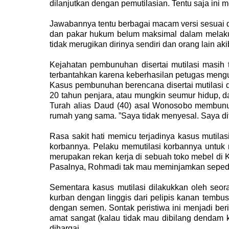
dilanjutkan dengan pemutilasian. Tentu saja ini
Jawabannya tentu berbagai macam versi sesuai d
dan pakar hukum belum maksimal dalam melakukka
tidak merugikan dirinya sendiri dan orang lain ak
Kejahatan pembunuhan disertai mutilasi masih t
terbantahkan karena keberhasilan petugas mengu
Kasus pembunuhan berencana disertai mutilasi 
20 tahun penjara, atau mungkin seumur hidup, d
Turah alias Daud (40) asal Wonosobo membunu
rumah yang sama. ”Saya tidak menyesal. Saya ditu
Rasa sakit hati memicu terjadinya kasus mutila
korbannya. Pelaku memutilasi korbannya untuk
merupakan rekan kerja di sebuah toko mebel di
Pasalnya, Rohmadi tak mau meminjamkan seped
Sementara kasus mutilasi dilakukkan oleh seor
kurban dengan linggis dari pelipis kanan tembus
dengan semen. Sontak peristiwa ini menjadi beri
amat sangat (kalau tidak mau dibilang dendam 
dihargai.