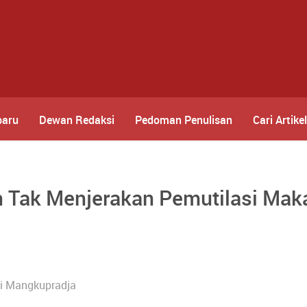
baru
Dewan Redaksi
Pedoman Penulisan
Cari Artikel
ak Menjerakan Pemutilasi Maka 
di Mangkupradja