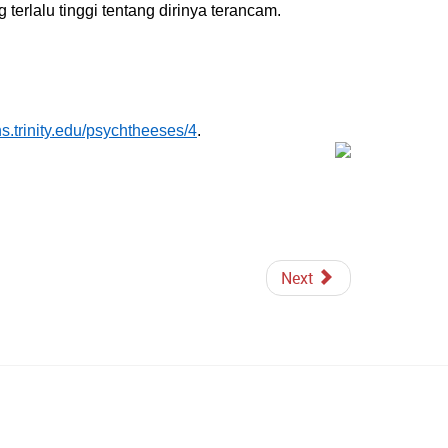
terlalu tinggi tentang dirinya terancam.
ns.trinity.edu/psychtheeses/4
.
Next