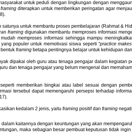
masyarakat untuk peduli dengan lingkungan dengan menggaun
,
framing
diterapkan untuk memberikan peringatan agar menjauhi
8)
.
h satunya untuk membantu proses pembelajaran
(Rahmat & Hid
aran
framing
digunakan membantu memproses informasi mengenai
ih mudah memproses informasi sehingga mampu meningkat
 yang populer untuk memotivasi siswa seperti “
practice makes
 bentuk
framing
betapa pentingnya belajar untuk kehidupan da
yak dipakai oleh guru atau tenaga pengajar dalam kegiatan
 guru dan tenaga pengajar yang belum mengenal dan memaha
 seperti memberikan bingkai atau label sesuai dengan pemb
formasi tersebut dapat memengaruhi persepsi terhadap infor
17)
.
ikasikan kedalam 2 jenis, yaitu
framing
positif dan
framing
negati
h dalam kaitannya dengan keuntungan yang akan mempengaruh
ntungan, maka sebagian besar pembuat keputusan tidak ingin