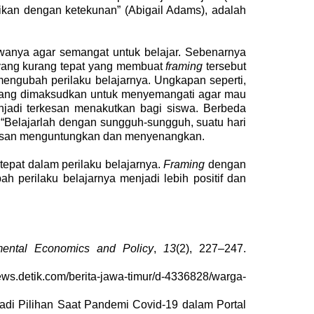
tikan dengan ketekunan” (Abigail Adams), adalah
wanya agar semangat untuk belajar. Sebenarnya
yang kurang tepat yang membuat
framing
tersebut
engubah perilaku belajarnya. Ungkapan seperti,
n yang dimaksudkan untuk menyemangati agar mau
njadi terkesan menakutkan bagi siswa. Berbeda
 “Belajarlah dengan sungguh-sungguh, suatu hari
rkesan menguntungkan dan menyenangkan.
pat dalam perilaku belajarnya.
Framing
dengan
 perilaku belajarnya menjadi lebih positif dan
mental Economics and Policy
,
13
(2), 227–247.
news.detik.com/berita-jawa-timur/d-4336828/warga-
di Pilihan Saat Pandemi Covid-19 dalam Portal