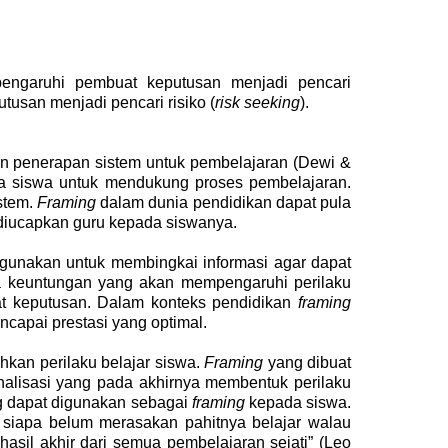
ngaruhi pembuat keputusan menjadi pencari
tusan menjadi pencari risiko (
risk seeking
).
an penerapan sistem untuk pembelajaran
(Dewi &
a siswa untuk mendukung proses pembelajaran.
stem.
Framing
dalam dunia pendidikan dapat pula
 diucapkan guru kepada siswanya.
igunakan untuk
membingkai informasi agar dapat
a
keuntungan yang akan mempengaruhi perilaku
t keputusan. Dalam konteks pendidikan
framing
ncapai prestasi yang optimal.
an perilaku belajar siswa.
Framing
yang dibuat
rnalisasi yang pada akhirnya membentuk perilaku
ng dapat digunakan sebagai
framing
kepada siswa.
 siapa belum merasakan pahitnya belajar walau
sil akhir dari semua pembelajaran sejati” (Leo