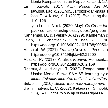
Berita Kompas.com dan Republika co.id.
Edu
Erni Heawati. (2017, May).
Rokok dan Ma
law.binus.ac.id/2017/05/31/rokok-dan-masa
Guilfoos, T., & Kurtz, K. J. (2017). Evaluating the
119–129.
Irie Lynn Louise Mock. (2020, May).
Go Green for
pack.com/scholarship-essays/post/go-green-f
Kahneman, D., & Tversky, A. (1979). Kahneman & 
Levin, I. P., Schnittjer, S. K., & Thee, S. L. (19
https://doi.org/10.1016/0022-1031(88)90050-
Maisarah, W. (2021).
Framing
Advokasi Perkuliah
https://doi.org/10.24198/jkj.v4i2.31300
Mustika, R. (2017). Analisis
Framing
Pemberitaa
https://doi.org/10.20422/jpk.v20i2.159
Rahmat, A., & Hidayat, T. (2022). Penggunaan
Usaha Mental Siswa SMA 6E learning by desig
Ilmiah Fakultas Ilmu Komunikasi Universitas
Sutabri, T. (2016).
Sistem informasi manajemen
.
Utaminingtyas, E. C. (2017). Kekerasan Simboli
5
(3), 1–15. https://www.aji.or.id/read/press-