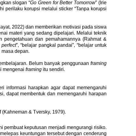
gkan slogan “
Go Green for Better Tomorrow
”
(Irie
 perilaku korupsi melalui sticker “Tanpa korupsi
ayat, 2022)
dan memberikan motivasi pada siswa
 materi yang sedang dipelajari. Melalui teknik
kan pengetahuan dan pemahamannya
(Rahmat &
 perfect
”, “belajar pangkal pandai”, “belajar untuk
n masa depan.
 pembelajaran. Belum banyak penggunaan
framing
mi mengenai
framing
itu sendiri.
eri informasi harapkan agar dapat memengaruhi
masi, dapat membentuk dan memengaruhi harapan
f
(Kahneman & Tversky, 1979)
.
i pembuat keputusan menjadi mengurangi risiko.
 melepas keuntungan tersebut dengan cenderung