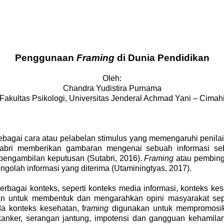
Penggunaan
Framing
di Dunia Pendidikan
Oleh:
Chandra Yudistira Purnama
Fakultas Psikologi, Universitas Jenderal Achmad Yani – Cimah
ebagai cara atau pelabelan stimulus yang memengaruhi penilai
tabri memberikan gambaran mengenai sebuah informasi seba
s pengambilan keputusan
(Sutabri, 2016)
.
Framing
atau pembingk
olah informasi yang diterima
(Utaminingtyas, 2017)
.
rbagai konteks, seperti konteks media informasi, konteks kes
n untuk membentuk dan mengarahkan opini masyarakat sep
da konteks kesehatan, f
raming
digunakan untuk mempromosika
anker, serangan jantung, impotensi dan gangguan kehamila