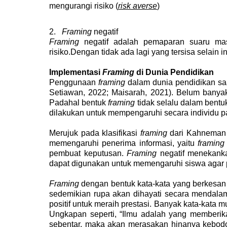
mengurangi risiko (
risk averse
)
2.
Framing
negatif
Framing
negatif adalah pemaparan suaru ma
risiko.Dengan tidak ada lagi yang tersisa selain
Implementasi
Framing
di Dunia Pendidikan
Penggunaan
framing
dalam dunia pendidikan saa
Setiawan, 2022; Maisarah, 2021)
. Belum bany
Padahal bentuk
framing
tidak selalu dalam bentu
dilakukan untuk mempengaruhi secara individu p
Merujuk pada klasifikasi
framing
dari Kahneman 
memengaruhi penerima informasi
, yaitu
framing
pembuat keputusan.
Framing
negatif menekank
dapat digunakan untuk memengaruhi siswa agar pe
Framing
dengan bentuk kata-kata yang berkesan
sedemikian rupa akan dihayati secara mendalam,
positif untuk meraih prestasi. Banyak kata-kata
Ungkapan seperti, “Ilmu adalah yang memberik
sebentar, maka akan merasakan hinanya kebodoh