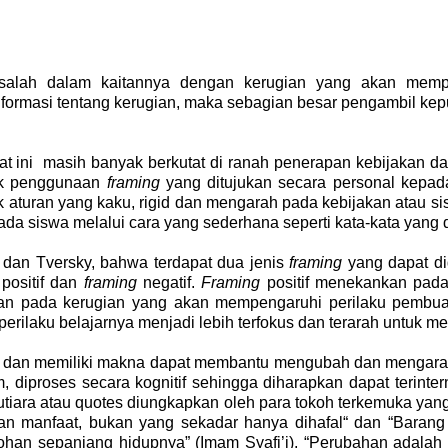
salah dalam kaitannya dengan kerugian yang akan mempe
 informasi tentang kerugian, maka sebagian besar pengambil kepu
t ini masih banyak berkutat di ranah penerapan kebijakan d
ak penggunaan
framing
yang ditujukan secara personal kepad
k aturan yang kaku, rigid dan mengarah pada kebijakan atau si
ada siswa melalui cara yang sederhana seperti kata-kata yang
dan Tversky, bahwa terdapat dua jenis
framing
yang dapat d
positif dan
framing
negatif.
Framing
positif menekankan pad
an pada kerugian yang akan mempengaruhi perilaku pembua
rilaku belajarnya menjadi lebih terfokus dan terarah untuk me
 dan memiliki makna dapat membantu mengubah dan mengarahk
 diproses secara kognitif sehingga diharapkan dapat terinte
 mutiara atau quotes diungkapkan oleh para tokoh terkemuka ya
an manfaat, bukan yang sekadar hanya dihafal“ dan “Barang
an sepanjang hidupnya” (Imam Syafi’i), “Perubahan adalah ha