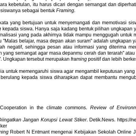
cara kebetulan, itu harus dicari dengan semangat dan diperha
a siswanya sebagai bentuk
Framing
.
-kata yang bertujuan untuk menyemangati dan memotivasi sis
g
kepada siswa. Hanya saja kadang bentuk pilihan ungkapan 
ernalisasi yang pada akhirnya tidak mampu menggugah untuk m
tau ”Malas belajar, masa depan akan suram” adalah ungkapa
ah negatif, sehingga pesan atau informasi yang diterima me
lah yang semangat agar masa depanmu cerah dan terarah” atau
”. Ungkapan tersebut merupakan
framing
positif dan lebih be
ia untuk memengaruhi siswa agar mengambil keputusan yang te
a berulang kepada siswa diharapkan dapat membantu mengubah
). Cooperation in the climate commons.
Review of Environ
ingatkan Jangan Korupsi Lewat Stiker
. Detik.News. https://
iker
ming
Robert N Entmant mengenai Kebijakan Sekolah Online Ja