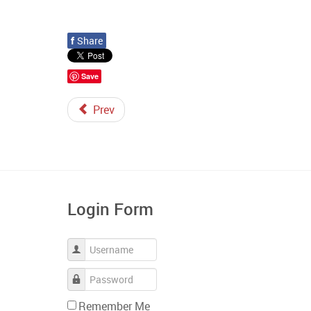
f
Share
Save
Prev
Login Form
Username
Password
Remember Me