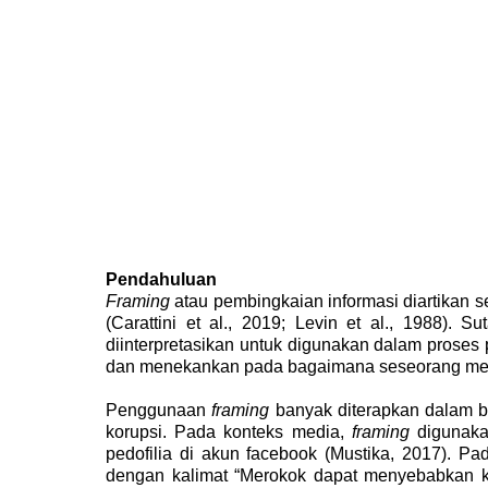
Pendahuluan
Framing
atau pembingkaian informasi diartikan s
(Carattini et al., 2019; Levin et al., 1988)
. Su
diinterpretasikan untuk digunakan dalam prose
dan menekankan pada bagaimana seseorang meng
Penggunaan
framing
banyak diterapkan dalam be
korupsi. Pada konteks media,
framing
digunaka
pedofilia di akun facebook
(Mustika, 2017)
. Pa
dengan kalimat “Merokok dapat menyebabkan k