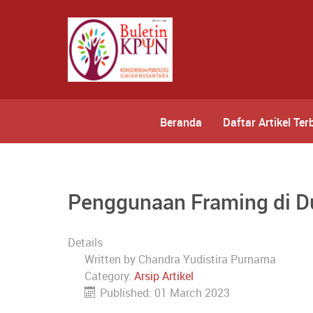
Beranda
Daftar Artikel Ter
Penggunaan Framing di D
Details
Written by
Chandra Yudistira Purnama
Category:
Arsip Artikel
Published: 01 March 2023