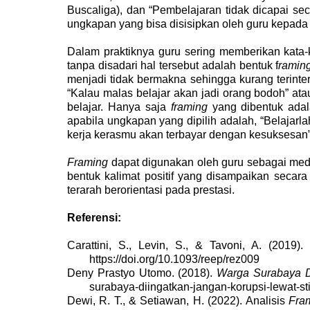
Buscaliga), dan “Pembelajaran tidak dicapai se
ungkapan yang bisa disisipkan oleh guru kepad
Dalam praktiknya guru sering memberikan kata
tanpa disadari hal tersebut adalah bentuk f
ramin
menjadi tidak bermakna sehingga kurang terint
“Kalau malas belajar akan jadi orang bodoh” a
belajar. Hanya saja
framing
yang dibentuk adal
apabila ungkapan yang dipilih adalah, “Belajar
kerja kerasmu akan terbayar dengan kesuksesan
Framing
dapat digunakan oleh guru sebagai med
bentuk kalimat positif yang disampaikan secar
terarah berorientasi pada prestasi.
Referensi:
Carattini, S., Levin, S., & Tavoni, A. (2019
https://doi.org/10.1093/reep/rez009
Deny Prastyo Utomo. (2018).
Warga Surabaya Di
surabaya-diingatkan-jangan-korupsi-lewat-st
Dewi, R. T., & Setiawan, H. (2022). Analisis
Fra