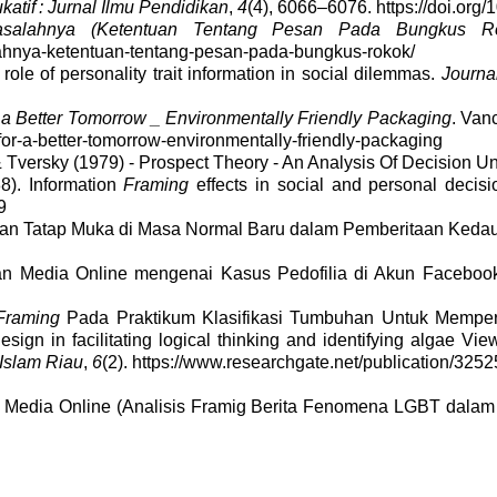
katif : Jurnal Ilmu Pendidikan
,
4
(4), 6066–6076. https://doi.org
salahnya (Ketentuan Tentang Pesan Pada Bungkus Ro
lahnya-ketentuan-tentang-pesan-pada-bungkus-rokok/
 role of personality trait information in social dilemmas.
Journa
 a Better Tomorrow _ Environmentally Friendly Packaging
. Van
or-a-better-tomorrow-environmentally-friendly-packaging
Tversky (1979) - Prospect Theory - An Analysis Of Decision Un
88). Information
Framing
effects in social and personal decis
9
an Tatap Muka di Masa Normal Baru dalam Pemberitaan Kedau
n Media Online mengenai Kasus Pedofilia di Akun Faceboo
Framing
Pada Praktikum Klasifikasi Tumbuhan Untuk Memper
n in facilitating logical thinking and identifying algae View
 Islam Riau
,
6
(2). https://www.researchgate.net/publication/325
k Media Online (Analisis Framig Berita Fenomena LGBT dalam 