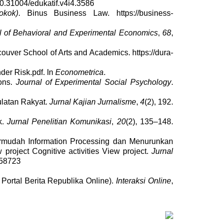
/10.31004/edukatif.v4i4.3586
kok)
. Binus Business Law. https://business-
l of Behavioral and Experimental Economics
,
68
,
couver School of Arts and Academics. https://dura-
der Risk.pdf. In
Econometrica
.
ions.
Journal of Experimental Social Psychology
.
latan Rakyat.
Jurnal Kajian Jurnalisme
,
4
(2), 192.
k.
Jurnal Penelitian Komunikasi
,
20
(2), 135–148.
mudah Information Processing dan Menurunkan
 project Cognitive activities View project.
Jurnal
258723
Portal Berita Republika Online).
Interaksi Online
,