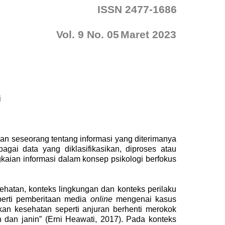
ISSN 2477-1686
Vol.
9
No.
05
Maret
202
3
i
an seseorang tentang informasi yang diterimanya
gai data yang diklasifikasikan, diproses atau
aian informasi dalam konsep psikologi berfokus
ehatan, konteks lingkungan dan konteks perilaku
erti pemberitaan media
online
mengenai kasus
n kesehatan seperti anjuran berhenti merokok
n dan janin”
(Erni Heawati, 2017)
. Pada konteks