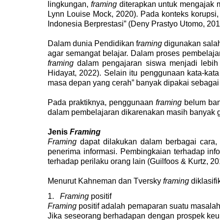
lingkungan,
framing
diterapkan untuk mengajak 
Lynn Louise Mock, 2020)
. Pada konteks korupsi
Indonesia Berprestasi”
(Deny Prastyo Utomo, 201
Dalam dunia Pendidikan f
raming
digunakan sala
agar semangat belajar. Dalam proses pembelaj
framing
dalam pengajaran siswa menjadi leb
Hidayat, 2022)
. Selain itu penggunaan kata-kata
masa depan yang cerah” banyak dipakai sebagai
Pada praktiknya, penggunaan
framing
belum ban
dalam pembelajaran dikarenakan masih banyak
Jenis
Framing
Framing
dapat dilakukan dalam berbagai cara,
penerima informasi. Pembingkaian terhadap in
terhadap perilaku orang lain
(Guilfoos & Kurtz, 20
Menurut Kahneman dan Tversky
framing
diklasif
1.
Framing
positif
Framing
positif adalah pemaparan suatu masala
Jika seseorang berhadapan dengan prospek keu