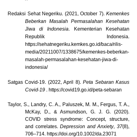
Redaksi Sehat Negeriku. (2021, October 7).
Kemenkes
Beberkan Masalah Permasalahan Kesehatan
Jiwa di Indonesia
. Kementerian Kesehatan
Republik Indonesia.
https://sehatnegeriku.kemkes.go.id/baca/rilis-
media/20211007/1338675/kemenkes-beberkan-
masalah-permasalahan-kesehatan-jiwa-di-
indonesia/
Satgas Covid-19. (2022, April 8).
Peta Sebaran Kasus
Covid-19
. https://covid19.go.id/peta-sebaran
Taylor, S., Landry, C. A., Paluszek, M. M., Fergus, T. A.,
McKay, D., & Asmundson, G. J. G. (2020).
COVID stress syndrome: Concept, structure,
and correlates.
Depression and Anxiety
,
37
(8),
706–714. https://doi.org/10.1002/da.23071