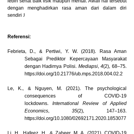
lebih sehat baik fisik maupun mental. Awali hal tersebut
dengan menghadirkan rasa aman dari dalam diri
sendiri
J
Referensi:
Febrieta, D., & Pertiwi, Y. W. (2018). Rasa Aman
Sebagai Prediktor Kepercayaan Masyarakat
dengan Hadirnya Polisi.
Mediapsi
,
4
(2), 68–75.
https://doi.org/10.21776/ub.mps.2018.004.02.2
Le, K., & Nguyen, M. (2021). The psychological
consequences of COVID-19
lockdowns.
International Review of Applied
Economics
,
35
(2), 147–163.
https://doi.org/10.1080/02692171.2020.1853077
Li, H., Hafeez, H., & Zaheer, M. A. (2021). COVID-19