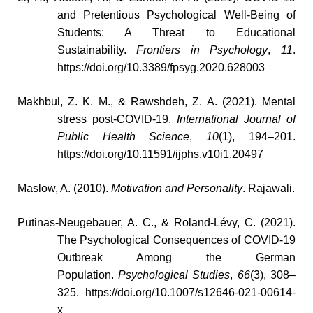
and Pretentious Psychological Well-Being of
Students: A Threat to Educational
Sustainability.
Frontiers in Psychology
,
11
.
https://doi.org/10.3389/fpsyg.2020.628003
Makhbul, Z. K. M., & Rawshdeh, Z. A. (2021). Mental
stress post-COVID-19.
International Journal of
Public Health Science
,
10
(1), 194–201.
https://doi.org/10.11591/ijphs.v10i1.20497
Maslow, A. (2010).
Motivation and Personality
. Rajawali.
Putinas-Neugebauer, A. C., & Roland-Lévy, C. (2021).
The Psychological Consequences of COVID-19
Outbreak Among the German
Population.
Psychological Studies
,
66
(3), 308–
325. https://doi.org/10.1007/s12646-021-00614-
x