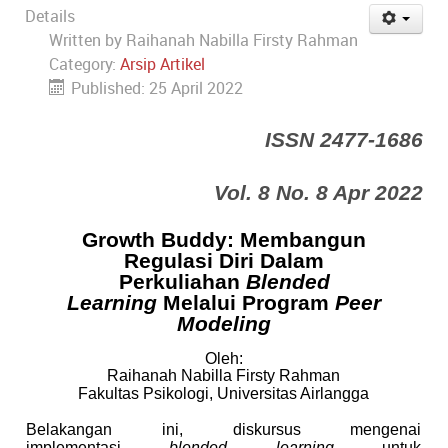
Details
Written by
Raihanah Nabilla Firsty Rahman
Category:
Arsip Artikel
Published: 25 April 2022
ISSN 2477-1686
Vol. 8 No. 8 Apr 2022
Growth Buddy: Membangun
Regulasi Diri Dalam
Perkuliahan
Blended
Learning
Melalui Program
Peer
Modeling
Oleh:
Raihanah Nabilla Firsty Rahman
Fakultas Psikologi, Universitas Airlangga
Belakangan ini, diskursus mengenai
implementasi
blended learning
untuk