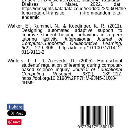
Diakses 6 Maret, 2022, dari
https://dinsights.katadata.co.id/read/2022/03/04/the-
long-road-of-transitio n-from-pandemic-to-
endemic
Walker,
E., Rummel, N., & Koedinger, K. R. (2011).
Designing automated adaptive support to
improve student helping behaviors in a peer
tutoring activity.
International Journal of
Computer-Supported Collaborative Learning,
6
(2), 279–306. https://doi.org/10.1007/s11412-
011-9111-2
Winters, F. I., & Azevedo, R. (2005). High-school
students’ regulation of learning during computer-
based science inquiry.
Journal of Educational
Computing Research, 33
(2)
,
189–217.
https://doi.org/10.2190%2FF7HM-9JN5-JUX8-
4BM9
f
Share
Save