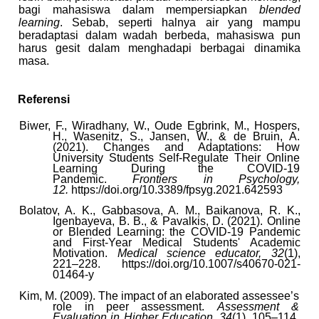
bagi mahasiswa dalam mempersiapkan
blended
learning
. Sebab, seperti halnya air yang mampu
beradaptasi dalam wadah berbeda, mahasiswa pun
harus gesit dalam menghadapi berbagai dinamika
masa.
Referensi
Biwer, F., Wiradhany, W., Oude Egbrink, M., Hospers,
H., Wasenitz, S., Jansen, W., & de Bruin, A.
(2021). Changes and Adaptations: How
University Students Self-Regulate Their Online
Learning During the COVID-19
Pandemic.
Frontiers in Psychology,
12.
https://doi.org/10.3389/fpsyg.2021.642593
Bolatov, A. K., Gabbasova, A. M., Baikanova, R. K.,
Igenbayeva, B. B., & Pavalkis, D. (2021). Online
or Blended Learning: the COVID-19 Pandemic
and First-Year Medical Students' Academic
Motivation.
Medical science educator, 32
(1),
221–228. https://doi.org/10.1007/s40670-021-
01464-y
Kim, M. (2009). The impact of an elaborated assessee’s
role in peer assessment.
Assessment &
Evaluation in Higher Education, 34
(1), 105–114.