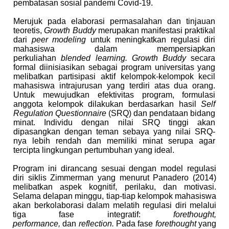
pembatasan sosial pandemi Covid-19.
Merujuk pada elaborasi permasalahan dan tinjauan
teoretis,
Growth Buddy
merupakan manifestasi praktikal
dari
peer modeling
untuk meningkatkan regulasi diri
mahasiswa dalam mempersiapkan
perkuliahan
blended learning. Growth Buddy
secara
formal diinisiasikan sebagai program universitas yang
melibatkan partisipasi aktif kelompok-kelompok kecil
mahasiswa intrajurusan yang terdiri atas dua orang.
Untuk mewujudkan efektivitas program, formulasi
anggota kelompok dilakukan berdasarkan hasil
Self
Regulation Questionnaire
(SRQ) dan pendataan bidang
minat. Individu dengan nilai SRQ tinggi akan
dipasangkan dengan teman sebaya yang nilai SRQ-
nya lebih rendah dan memiliki minat serupa agar
tercipta lingkungan pertumbuhan yang ideal.
Program ini dirancang sesuai dengan model regulasi
diri siklis Zimmerman yang menurut Panadero (2014)
melibatkan aspek kognitif, perilaku, dan motivasi.
Selama delapan minggu, tiap-tiap kelompok mahasiswa
akan berkolaborasi dalam melatih regulasi diri melalui
tiga fase integratif:
forethought,
performance,
dan
reflection.
Pada fase
forethought
yang