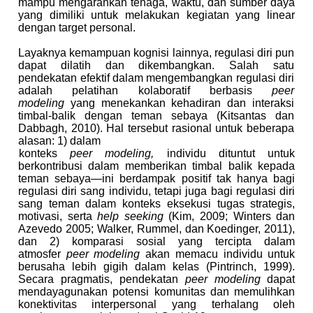
mampu mengarahkan tenaga, waktu, dan sumber daya
yang dimiliki untuk melakukan kegiatan yang linear
dengan target personal.
Layaknya kemampuan kognisi lainnya, regulasi diri pun
dapat dilatih dan dikembangkan. Salah satu
pendekatan efektif dalam mengembangkan regulasi diri
adalah pelatihan kolaboratif berbasis
peer
modeling
yang menekankan kehadiran dan interaksi
timbal-balik dengan teman sebaya (Kitsantas dan
Dabbagh, 2010). Hal tersebut rasional untuk beberapa
alasan: 1) dalam
konteks
peer modeling,
individu dituntut untuk
berkontribusi dalam memberikan timbal balik kepada
teman sebaya—ini berdampak positif tak hanya bagi
regulasi diri sang individu, tetapi juga bagi regulasi diri
sang teman dalam konteks eksekusi tugas strategis,
motivasi, serta
help seeking
(Kim, 2009; Winters dan
Azevedo 2005; Walker, Rummel, dan Koedinger, 2011),
dan 2) komparasi sosial yang tercipta dalam
atmosfer
peer modeling
akan memacu individu untuk
berusaha lebih gigih dalam kelas (Pintrinch, 1999).
Secara pragmatis, pendekatan
peer modeling
dapat
mendayagunakan potensi komunitas dan memulihkan
konektivitas interpersonal yang terhalang oleh