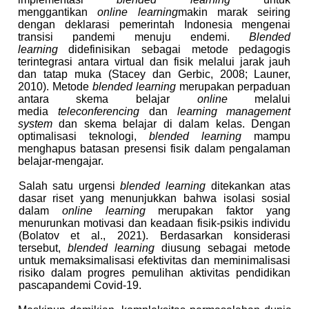
menggantikan
online learning
makin marak seiring
dengan deklarasi pemerintah Indonesia mengenai
transisi pandemi menuju endemi.
Blended
learning
didefinisikan sebagai metode pedagogis
terintegrasi antara virtual dan fisik melalui jarak jauh
dan tatap muka (Stacey dan Gerbic, 2008; Launer,
2010). Metode
blended learning
merupakan perpaduan
antara skema belajar
online
melalui
media
teleconferencing
dan
learning management
system
dan skema belajar di dalam kelas. Dengan
optimalisasi teknologi,
blended learning
mampu
menghapus batasan presensi fisik dalam pengalaman
belajar-mengajar.
Salah satu urgensi
blended learning
ditekankan atas
dasar riset yang menunjukkan bahwa isolasi sosial
dalam
online learning
merupakan faktor yang
menurunkan motivasi dan keadaan fisik-psikis individu
(Bolatov et al., 2021). Berdasarkan konsiderasi
tersebut,
blended learning
diusung sebagai metode
untuk memaksimalisasi efektivitas dan meminimalisasi
risiko dalam progres pemulihan aktivitas pendidikan
pascapandemi Covid-19.