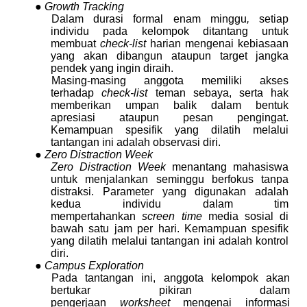
● Growth Tracking
Dalam durasi formal enam minggu
,
setiap
individu pada kelompok ditantang untuk
membuat
check-list
harian mengenai kebiasaan
yang akan dibangun ataupun target jangka
pendek yang ingin diraih.
Masing-masing anggota memiliki akses
terhadap
check-list
teman sebaya, serta hak
memberikan umpan balik dalam bentuk
apresiasi ataupun pesan pengingat.
Kemampuan spesifik yang dilatih melalui
tantangan ini adalah observasi diri.
● Zero Distraction Week
Zero Distraction Week
menantang mahasiswa
untuk menjalankan seminggu berfokus tanpa
distraksi. Parameter yang digunakan adalah
kedua individu dalam tim
mempertahankan
screen time
media sosial di
bawah satu jam per hari. Kemampuan spesifik
yang dilatih melalui tantangan ini adalah kontrol
diri.
● Campus Exploration
Pada tantangan ini, anggota kelompok akan
bertukar pikiran dalam
pengerjaan
worksheet
mengenai informasi