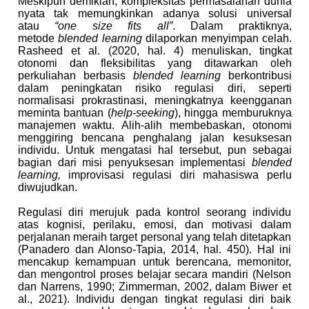
Meskipun demikian, kompleksitas permasalahan dunia
nyata tak memungkinkan adanya solusi universal
atau
“one size fits all”
. Dalam praktiknya,
metode
blended learning
dilaporkan menyimpan celah.
Rasheed et al. (2020, hal. 4) menuliskan, tingkat
otonomi dan fleksibilitas yang ditawarkan oleh
perkuliahan berbasis
blended learning
berkontribusi
dalam peningkatan risiko regulasi diri, seperti
normalisasi prokrastinasi, meningkatnya keengganan
meminta bantuan (
help-seeking
), hingga memburuknya
manajemen waktu. Alih-alih membebaskan, otonomi
menggiring bencana penghalang jalan kesuksesan
individu. Untuk mengatasi hal tersebut, pun sebagai
bagian dari misi penyuksesan implementasi
blended
learning,
improvisasi regulasi diri mahasiswa perlu
diwujudkan.
Regulasi diri merujuk pada kontrol seorang individu
atas kognisi, perilaku, emosi, dan motivasi dalam
perjalanan meraih target personal yang telah ditetapkan
(Panadero dan Alonso-Tapia, 2014, hal. 450). Hal ini
mencakup kemampuan untuk berencana, memonitor,
dan mengontrol proses belajar secara mandiri (Nelson
dan Narrens, 1990; Zimmerman, 2002, dalam Biwer et
al., 2021). Individu dengan tingkat regulasi diri baik