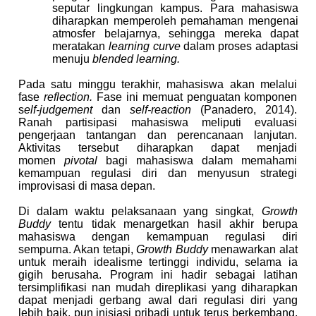
seputar lingkungan kampus. Para mahasiswa
diharapkan memperoleh pemahaman mengenai
atmosfer belajarnya, sehingga mereka dapat
meratakan
learning curve
dalam proses adaptasi
menuju
blended learning.
Pada satu minggu terakhir, mahasiswa akan melalui
fase
reflection.
Fase ini memuat penguatan komponen
s
elf-judgement
dan
self-reaction
(Panadero, 2014).
Ranah partisipasi mahasiswa meliputi evaluasi
pengerjaan tantangan dan perencanaan lanjutan.
Aktivitas tersebut diharapkan dapat menjadi
momen
pivotal
bagi mahasiswa dalam memahami
kemampuan regulasi diri dan menyusun strategi
improvisasi di masa depan.
Di dalam waktu pelaksanaan yang singkat,
Growth
Buddy
tentu tidak menargetkan hasil akhir berupa
mahasiswa dengan kemampuan regulasi diri
sempurna. Akan tetapi,
Growth Buddy
menawarkan alat
untuk meraih idealisme tertinggi individu, selama ia
gigih berusaha. Program ini hadir sebagai latihan
tersimplifikasi nan mudah direplikasi yang diharapkan
dapat menjadi gerbang awal dari regulasi diri yang
lebih baik, pun inisiasi pribadi untuk terus berkembang,