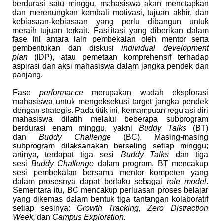
berdurasi satu minggu
,
mahasiswa akan menetapkan
dan merenungkan kembali motivasi, tujuan akhir, dan
kebiasaan-kebiasaan yang perlu dibangun untuk
meraih tujuan terkait. Fasilitasi yang diberikan dalam
fase ini antara lain pembekalan oleh mentor serta
pembentukan dan diskusi
individual development
plan
(IDP), atau pemetaan komprehensif terhadap
aspirasi dan aksi mahasiswa dalam jangka pendek dan
panjang.
Fase
performance
merupakan wadah eksplorasi
mahasiswa untuk mengeksekusi target jangka pendek
dengan strategis. Pada titik ini, kemampuan regulasi diri
mahasiswa dilatih melalui beberapa subprogram
berdurasi enam minggu, yakni
Buddy Talks
(BT)
dan
Buddy Challenge
(BC). Masing-masing
subprogram dilaksanakan berseling setiap minggu;
artinya, terdapat tiga sesi
Buddy Talks
dan tiga
sesi
Buddy Challenge
dalam program. BT mencakup
sesi pembekalan bersama mentor kompeten yang
dalam prosesnya dapat berlaku sebagai
role model
.
Sementara itu, BC mencakup perluasan proses belajar
yang dikemas dalam bentuk tiga tantangan kolaboratif
setiap sesinya:
Growth Tracking, Zero Distraction
Week,
dan
Campus Exploration.