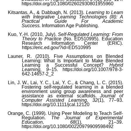
https://doi.org/10.1080/02602930801955960
Kitsantas, A., & Dabbagh, N. (2013).
Learning to Learn
with Integrative Learning Technologies (Ilt): A
Practical Guide For Academic
Success.
Information Age Publishing.
Kuo, Y.-H. (2010, July).
Self-Regulated Learning: From
Theory to Practice
(No. ED510995). Education
Research Information Center (ERIC).
https://eric.ed.gov/?id=ED510995
Launer, R. (2010). Five Assumptions on Blended
Learning: What Is Important to Make Blended
Learning a Successful Concept?
Hybrid
Learning, 9
–15. https://doi.org/10.1007/978-3-
642-14657-2_2
Lin, J. W., Lai, Y. C., Lai, Y. C., & Chang, L. C. (2015).
Fostering self-regulated learning in a blended
environment using group awareness and peer
assistance as external scaffolds.
Journal of
Computer Assisted Learning, 32
(1), 77–93.
https://doi.org/10.1111/jcal.12120
Orange, C. (1999). Using Peer Modeling to Teach Self-
Regulation.
The Journal of Experimental
Education, 68
(1), 21–39.
https://doi.org/10.1080/00220979909598492