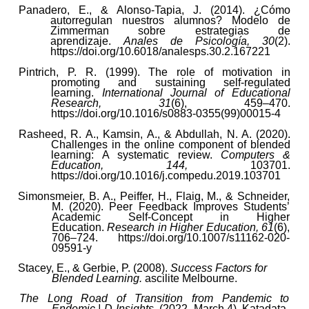
Panadero, E., & Alonso-Tapia, J. (2014). ¿Cómo
autorregulan nuestros alumnos? Modelo de
Zimmerman sobre estrategias de
aprendizaje.
Anales de Psicología, 30
(2).
https://doi.org/10.6018/analesps.30.2.167221
Pintrich, P. R. (1999). The role of motivation in
promoting and sustaining self-regulated
learning.
International Journal of Educational
Research, 31
(6), 459–470.
https://doi.org/10.1016/s0883-0355(99)00015-4
Rasheed, R. A., Kamsin, A., & Abdullah, N. A. (2020).
Challenges in the online component of blended
learning: A systematic review.
Computers &
Education, 144,
103701.
https://doi.org/10.1016/j.compedu.2019.103701
Simonsmeier, B. A., Peiffer, H., Flaig, M., & Schneider,
M. (2020). Peer Feedback Improves Students’
Academic Self-Concept in Higher
Education.
Research in Higher Education, 61
(6),
706–724. https://doi.org/10.1007/s11162-020-
09591-y
Stacey, E., & Gerbie, P. (2008).
Success Factors for
Blended Learning.
ascilite Melbourne.
The Long Road of Transition from Pandemic to
Endemic | D-Insights
. (2022, March 4). Katadata.