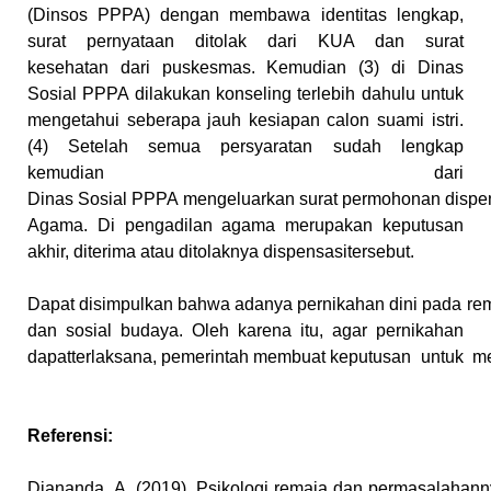
(Dinsos PPPA) dengan membawa
identitas lengkap,
surat pernyataan ditolak dari KUA dan surat
kesehatan
dari puskesmas. Kemudian (3) di Dinas
Sosial PPPA dilakukan konseling
terlebih dahulu untuk
mengetahui seberapa jauh kesiapan calon suami
istri.
(4) Setelah semua persyaratan sudah lengkap
kemudian dari
Dinas
Sosial
PPPA
mengeluarkan
surat
permohonan
dispe
Agama. Di pengadilan agama merupakan keputusan
akhir,
diterima
atau ditolaknya
dispensasitersebut.
Dapat
disimpulkan
bahwa
adanya
pernikahan
dini
pada
re
dan sosial budaya. Oleh karena itu, agar pernikahan
dapatterlaksana,
pemerintah
membuat
keputusan
untuk
m
Referensi:
Diananda,
A.
(2019).
Psikologi
remaja
dan
permasalahann