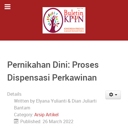
Pernikahan Dini: Proses
Dispensasi Perkawinan
Details
Written by
Elyana Yulianti & Dian Juliarti
Bantam
Category:
Arsip Artikel
Published: 26 March 2022