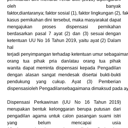
oleh banyak
faktor,diantaranya;
faktor
sosial
(1),
faktor
lingkungan
(2),
fa
kasus pernikahan dini tersebut, maka masyarakat dapat
mengajukan
proses dispensasi pernikahan
berdasarkan pasal 7 ayat (2) dan (3) sesuai
dengan
ketentuan UU No 16 Tahun 2019, yaitu ayat (2) Dalam
hal
terjadi
penyimpangan
terhadap
ketentuan
umur
sebagaima
orang
tua
pihak pria
dan/atau
orang
tua
pihak
wanita
dapat
meminta dispensasi kepada Pengadilan
dengan alasan sangat mendesak
disertai bukti-bukti
pendukung yang cukup. Ayat (3) Pemberian
dispensasi
oleh
Pengadilansebagaimana
dimaksud
pada
a
Dispensasi
Perkawinan
(UU
No
16
Tahun
2019)
merupakan bentuk kelonggaran berupa putusan dari
pengadilan
agama untuk calon pasangan suami istri
yang belum mencapai usia