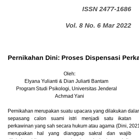
ISSN 2477-1686
Vol. 8 No. 6 Mar 2022
Pernikahan
Dini:
Proses
Dispensa
si
Perk
Oleh:
Elyana Yulianti
&
Dian Juliarti Bantam
Program
Studi
Psikologi,
Universitas
Jenderal
Achmad
Yani
Pernikahan
merupakan
suatu
upacara
yang
dilakukan
dala
sepasang calon suami istri menjadi satu ikatan
perkawinan
yang
sah
secara
hukum
atau
agama
(Dini,
2021
merupakan hal yang dianggap sakral dan wajib