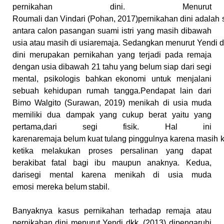
pernikahan dini. Menurut
Roumali
dan
Vindari
(Pohan,
2017)pernikahan
dini
adalah
antara calon pasangan suami istri yang masih dibawah
usia
atau
masih
di
usiaremaja.
Sedangkan
menurut
Yendi
d
dini merupakan pernikahan yang terjadi pada remaja
dengan
usia dibawah 21 tahu yang belum siap dari segi
mental, psikologis bahkan
ekonomi untuk menjalani
sebuah kehidupan rumah tangga.Pendapat lain
dari
Bimo Walgito (Surawan, 2019) menikah di usia muda
memiliki dua
dampak yang cukup berat yaitu yang
pertama,dari segi fisik. Hal ini
karena
remaja
belum
kuat
tulang
pinggulnya
karena
masih
k
ketika melakukan proses persalinan yang dapat
berakibat fatal
bagi ibu maupun anaknya. Kedua,
darisegi mental karena menikah di usia
muda
emosi
mereka
belum
stabil.
Banyaknya kasus pernikahan terhadap remaja atau
pernikahan dini
menurut Yendi dkk. (2013) dipengaruhi