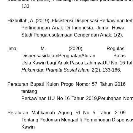
133.
Hizbullah,
A.
(2019).
Eksistensi
Dispensasi
Perkawinan
te
Perlindungan Anak Di Indonesia. Jurnal Hawa:
Studi
Pengarusutamaan
Gender
dan
Anak,
1(2).
Ilma, M. (2020). Regulasi
DispensasidalamPenguatanAturan Batas
Usia
Kawin
bagi
Anak
Pasca
LahirnyaUU
No.
16
Ta
Hukumdan Pranata
Sosial
Islam
,
2(2),
133-166.
Peraturan Bupati Kulon Progo Nomor 57 Tahun 2016
tentang
Perkawinan
UU
No
16
Tahun
2019,Perubahan
Nor
Peraturan
Mahkamah
Agung
RI
No
5 Tahun
2109
Tentang
Pedoman
Mengadili
Permohonan
Dispensa
Kawin