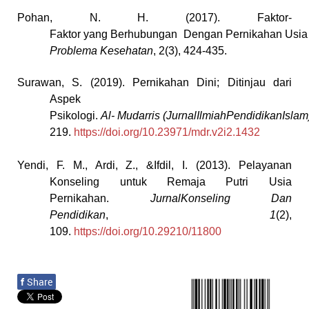
Pohan,
N.
H.
(2017).
Faktor-
Faktor
yang
Berhubungan
Dengan
Pernikahan
Usia
Problema Kesehatan
, 2(3),
424-435.
Surawan, S. (2019). Pernikahan Dini; Ditinjau dari
Aspek
Psikologi.
Al-
Mudarris
(JurnalIlmiahPendidikanIslam
219.
https://doi.org/10.23971/mdr.v2i2.1432
Yendi, F. M., Ardi, Z., &Ifdil, I. (2013). Pelayanan
Konseling untuk Remaja
Putri Usia
Pernikahan.
JurnalKonseling Dan
Pendidikan
,
1
(2),
109.
https://doi.org/10.29210/11800
f
Share