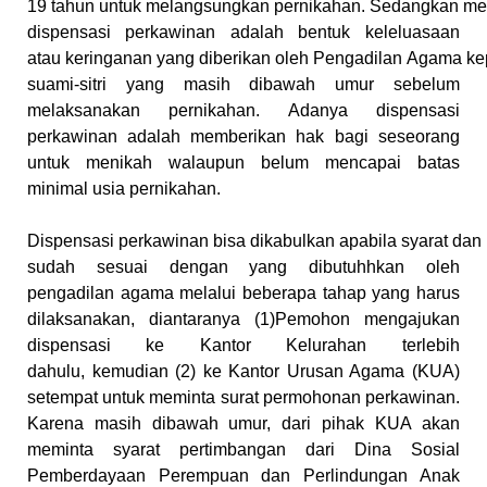
19
tahun
untuk
melangsungkan
pernikahan.
Sedangkan
me
dispensasi perkawinan adalah bentuk keleluasaan
atau
keringanan
yang
diberikan
oleh
Pengadilan
Agama ke
suami-sitri yang masih dibawah umur sebelum
melaksanakan
pernikahan. Adanya dispensasi
perkawinan adalah memberikan hak bagi
seseorang
untuk menikah walaupun belum mencapai batas
minimal usia
pernikahan.
Dispensasi
perkawinan
bisa
dikabulkan
apabila
syarat
dan
sudah sesuai dengan yang dibutuhhkan oleh
pengadilan
agama melalui beberapa tahap yang harus
dilaksanakan, diantaranya (1)Pemohon mengajukan
dispensasi ke Kantor Kelurahan terlebih
dahulu,
kemudian (2) ke Kantor Urusan Agama (KUA)
setempat untuk meminta
surat permohonan perkawinan.
Karena masih dibawah umur, dari pihak
KUA akan
meminta syarat pertimbangan dari Dina Sosial
Pemberdayaan
Perempuan dan Perlindungan Anak