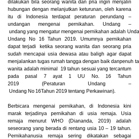
dilakukan bila
seorang wanita dan pria ingin menjalin
hubungan dengan melanjutkan
keturunan, oleh karena
itu di Indonesia terdapat peraturan perundang –
undangan
mengenai
pernikahan.
Undang
–
undang
yang
mengatur
mengenai
pernikahan
adalah
Unda
Undang
No
16
Tahun
2019.
Umumnya pernikahan
dapat terjadi
ketika seorang wanita dan seorang
pria
sudah mencapai usia dewasa atau baligh agar dapat
menjalankan
tugas
rumah
tangga
dengan
baik
danpenuh
t
wanita
adalah
minimal
19
tahun sesuai yang tercantum
pada pasal 7 ayat 1 UU No. 16 Tahun
2019
(Peraturan
Undang –
Undang
No
16Tahun
2019
tentang
Perkawinan).
Berbicara mengenai pernikahan, di Indonesia kini
marak terjadinya
pernikahan di usia remaja. Usia
remaja menurut WHO (Diananda, 2019)
adalah
seseorang yang berada di rentang usia 10 – 19 tahun.
Pernikahanusia remaja sering dikatakan sebagai