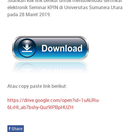
Silahkan klik link berikut untuk mendownload sertifikat
elektronik Seminar KPIN di Universitas Sumatera Utara
pada 28 Maret 2019.
Atau copy paste link berikut:
https://drive.google.com/open?id=1uAURu-
6LrHl_ab7bshy-Quz9IPBpHUZH
f
Share